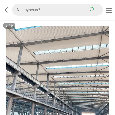
2
/
5