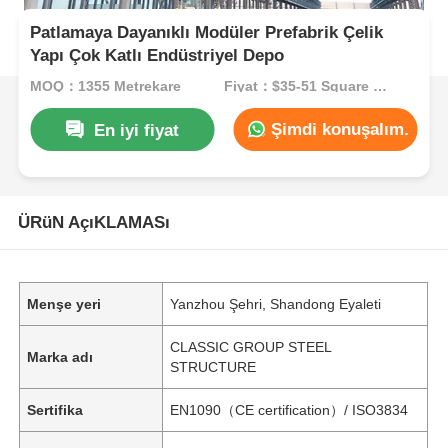
Patlamaya Dayanıklı Modüler Prefabrik Çelik
Yapı Çok Katlı Endüstriyel Depo
MOQ：1355 Metrekare
Fiyat：$35-51 Square Meters
Şimdi konuşalım.
En iyi fiyat
ÜRüN AçıKLAMASı
Menşe yeri
Yanzhou Şehri, Shandong Eyaleti
CLASSIC GROUP STEEL
Marka adı
STRUCTURE
Sertifika
EN1090（CE certification）/ ISO3834