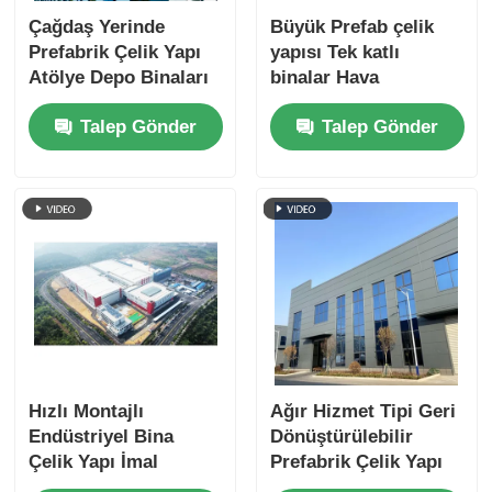
Çağdaş Yerinde
Büyük Prefab çelik
Prefabrik Çelik Yapı
yapısı Tek katlı
Atölye Depo Binaları
binalar Hava
koşullarına
Talep Gönder
Talep Gönder
dayanıklılık
Hızlı Montajlı
Ağır Hizmet Tipi Geri
Endüstriyel Bina
Dönüştürülebilir
Çelik Yapı İmal
Prefabrik Çelik Yapı
Edilmiş Baraka Özel
İmalatı Depreme