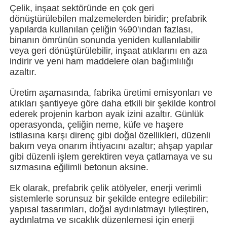
Çelik, inşaat sektöründe en çok geri
dönüştürülebilen malzemelerden biridir; prefabrik
yapılarda kullanılan çeliğin %90'ından fazlası,
Hakkımızda
binanın ömrünün sonunda yeniden kullanılabilir
veya geri dönüştürülebilir, inşaat atıklarını en aza
indirir ve yeni ham maddelere olan bağımlılığı
Fabrika turu
azaltır.
Üretim aşamasında, fabrika üretimi emisyonları ve
Kalite kontrol
atıkları şantiyeye göre daha etkili bir şekilde kontrol
ederek projenin karbon ayak izini azaltır. Günlük
operasyonda, çeliğin neme, küfe ve haşere
Bize ulaşın
istilasına karşı direnç gibi doğal özellikleri, düzenli
bakım veya onarım ihtiyacını azaltır; ahşap yapılar
gibi düzenli işlem gerektiren veya çatlamaya ve su
Haberler
sızmasına eğilimli betonun aksine.
Ek olarak, prefabrik çelik atölyeler, enerji verimli
Tüm servis talepleri
sistemlerle sorunsuz bir şekilde entegre edilebilir:
yapısal tasarımları, doğal aydınlatmayı iyileştiren,
aydınlatma ve sıcaklık düzenlemesi için enerji
Teklif isteği