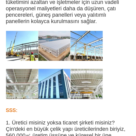
tüketimini azaltan ve işletmeler için uzun vadeli
operasyonel maliyetleri daha da düşüren, çatı
pencereleri, güneş panelleri veya yalıtımlı
Çelik yapı binası
panellerin kolayca kurulmasını sağlar.
Çelik Yapı Atölyesi
Çelik yapı deposu
Çelik Yapı Şedi
Ağır Çelik Yapı
SSS:
Çelik yapı köprüsü
1. Üretici misiniz yoksa ticaret şirketi misiniz?
Çin'deki en büyük çelik yapı üreticilerinden biriyiz,
çelik yapı ofisi
560.000㎡ üretim üssüne ve küresel bir üne