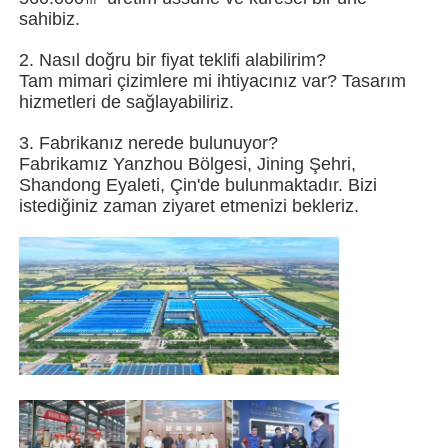
sahibiz.
Çelik yapısı Tavuk evi
2. Nasıl doğru bir fiyat teklifi alabilirim?
Tam mimari çizimlere mi ihtiyacınız var? Tasarım
hizmetleri de sağlayabiliriz.
Çok Katlı Çelik Yapı
3. Fabrikanız nerede bulunuyor?
Fabrikamız Yanzhou Bölgesi, Jining Şehri,
Endüstriyel Çelik Yapısı
Shandong Eyaleti, Çin'de bulunmaktadır. Bizi
istediğiniz zaman ziyaret etmenizi bekleriz.
Kamu Çelik Binası
Ticari çelik yapısı
Prefabrik çelik yapı