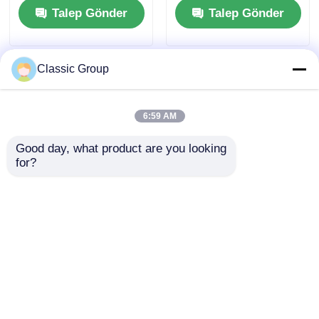
Talep Gönder
Talep Gönder
Dayanıklı
Classic Group
6:59 AM
Good day, what product are you looking 
for?
Hava Koşullarına
Prefabrik Askı Çelik
Dayanıklı Sismik
Yapı Atölye Binası
Dayanımlı Endüstriyel
Portal Barınak
Çelik Yapı Depo
Talep Gönder
Talep Gönder
Portal Çerçeve
Baraka