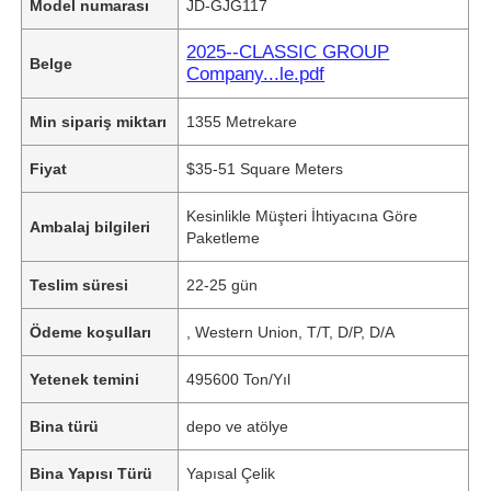
Model numarası
JD-GJG117
2025--CLASSIC GROUP
Belge
Company...le.pdf
Min sipariş miktarı
1355 Metrekare
Fiyat
$35-51 Square Meters
Kesinlikle Müşteri İhtiyacına Göre
Ambalaj bilgileri
Paketleme
Teslim süresi
22-25 gün
Ödeme koşulları
, Western Union, T/T, D/P, D/A
Yetenek temini
495600 Ton/Yıl
Bina türü
depo ve atölye
Bina Yapısı Türü
Yapısal Çelik