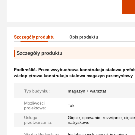
Szczegóły produktu
Opis produktu
Szczegóły produktu
Podkreślić:
Przeciwwybuchowa konstrukcja stalowa pref
wielopiętrowa konstrukcja stalowa magazyn przemysłowy
Typ budynku:
magazyn + warsztat
Możliwości
Tak
projektowe:
Usługa
Gięcie, spawanie, rozwijanie, cięc
przetwarzania:
natryskowe
Służba Budowlana:
Instalacja wskazówek inżyniera