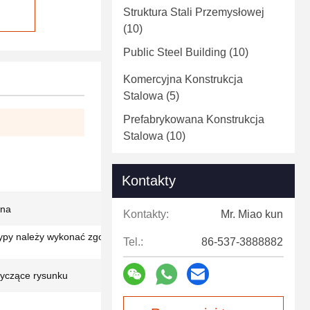
Struktura Stali Przemysłowej
(10)
Public Steel Building
(10)
Komercyjna Konstrukcja
Stalowa
(5)
Prefabrykowana Konstrukcja
Stalowa
(10)
Kontakty
jna
Kontakty:
Mr. Miao kun
ypy należy wykonać zgodnie z wymaganiami
Tel.:
86-537-3888882
yczące rysunku