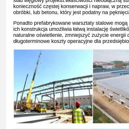
ślad węglowy projektu.właściwości nieodłączną stal
konieczność częstej konserwacji i napraw, w przec
obróbki, lub betonu, który jest podatny na pęknięci
Ponadto prefabrykowane warsztaty stalowe mogą
ich konstrukcja umożliwia łatwą instalację świetli
naturalne oświetlenie, zmniejszyć zużycie energii 
długoterminowe koszty operacyjne dla przedsiębio