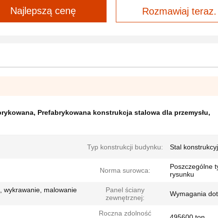
Najlepszą cenę
Rozmawiaj teraz.
abrykowana
,
Prefabrykowana konstrukcja stalowa dla przemysłu
,
Typ konstrukcji budynku:
Stal konstrukcy
Poszczególne t
Norma surowca:
rysunku
ie, wykrawanie, malowanie
Panel ściany
Wymagania dot
zewnętrznej:
Roczna zdolność
495600 ton