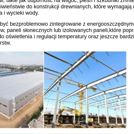
i, takie jak odporność na wilgoć, pleśń i szkodniki zmni
iwieństwie do konstrukcji drewnianych, które wymagają 
a i wycieki wody.
 być bezproblemowo zintegrowane z energooszczędnym
ków, paneli słonecznych lub izolowanych paneli,które pop
do oświetlenia i regulacji temperatury oraz jeszcze bardz
rstw.