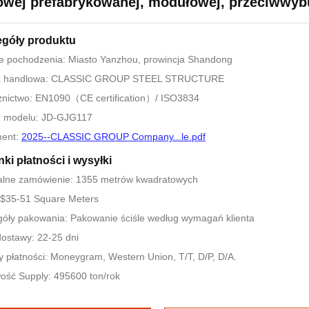
owej prefabrykowanej, modułowej, przeciwwy
egóły produktu
e pochodzenia: Miasto Yanzhou, prowincja Shandong
 handlowa: CLASSIC GROUP STEEL STRUCTURE
znictwo: EN1090（CE certification）/ ISO3834
 modelu: JD-GJG117
ent:
2025--CLASSIC GROUP Company...le.pdf
ki płatności i wysyłki
alne zamówienie: 1355 metrów kwadratowych
 $35-51 Square Meters
óły pakowania: Pakowanie ściśle według wymagań klienta
ostawy: 22-25 dni
 płatności: Moneygram, Western Union, T/T, D/P, D/A.
ość Supply: 495600 ton/rok