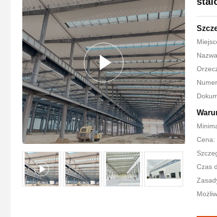
stal
Szcz
Miejsc
Nazwa
Orzec
Numer
Dokum
Warun
Minim
Cena:
Szczeg
Czas d
Zasady
Możliw