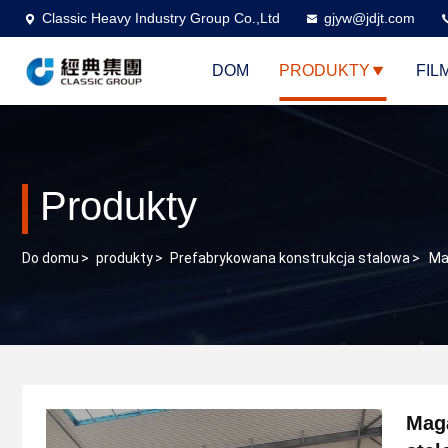
Classic Heavy Industry Group Co.,Ltd
gjyw@jdjt.com
DOM
PRODUKTY
FIL
Produkty
Do domu
>
produkty
>
Prefabrykowana konstrukcja stalowa
>
Ma
Mag