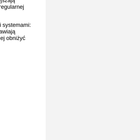
ejszają
regularnej
i systemami:
rawiają
iej obniżyć