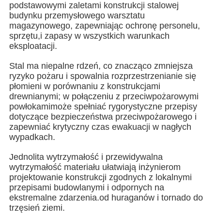
podstawowymi zaletami konstrukcji stalowej
budynku przemysłowego warsztatu
magazynowego, zapewniając ochronę personelu,
O nas
sprzętu,i zapasy w wszystkich warunkach
eksploatacji.
Wycieczka po fabryce
Stal ma niepalne rdzeń, co znacząco zmniejsza
ryzyko pożaru i spowalnia rozprzestrzenianie się
płomieni w porównaniu z konstrukcjami
Kontrola jakości
drewnianymi; w połączeniu z przeciwpożarowymi
powłokamimoże spełniać rygorystyczne przepisy
dotyczące bezpieczeństwa przeciwpożarowego i
Skontaktuj się z nami
zapewniać krytyczny czas ewakuacji w nagłych
wypadkach.
Aktualności
Jednolita wytrzymałość i przewidywalna
wytrzymałość materiału ułatwiają inżynierom
projektowanie konstrukcji zgodnych z lokalnymi
Wszystkie przypadki
przepisami budowlanymi i odpornych na
ekstremalne zdarzenia.od huraganów i tornado do
trzęsień ziemi.
Poprosić o wycenę