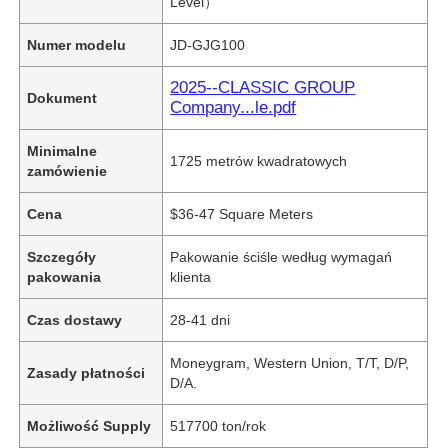
Level）
Numer modelu
JD-GJG100
2025--CLASSIC GROUP
Dokument
Company...le.pdf
Minimalne
1725 metrów kwadratowych
zamówienie
Cena
$36-47 Square Meters
Szczegóły
Pakowanie ściśle według wymagań
pakowania
klienta
Czas dostawy
28-41 dni
Moneygram, Western Union, T/T, D/P,
Zasady płatności
D/A.
Możliwość Supply
517700 ton/rok