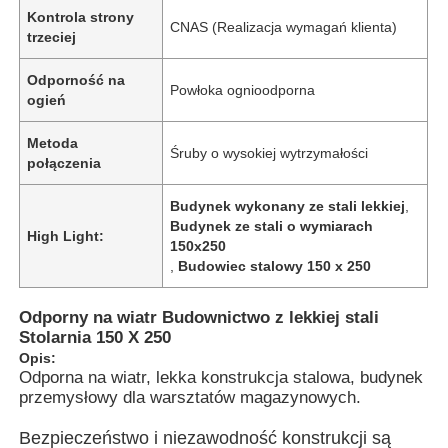
Kontrola strony
CNAS (Realizacja wymagań klienta)
trzeciej
Odporność na
Powłoka ognioodporna
ogień
Metoda
Śruby o wysokiej wytrzymałości
połączenia
Budynek wykonany ze stali lekkiej
,
Budynek ze stali o wymiarach
High Light:
150x250
,
Budowiec stalowy 150 x 250
Dom
Odporny na wiatr Budownictwo z lekkiej stali
Stolarnia 150 X 250
Opis:
Odporna na wiatr, lekka konstrukcja stalowa, budynek
Produkty
przemysłowy dla warsztatów magazynowych.
Bezpieczeństwo i niezawodność konstrukcji są
Filmy