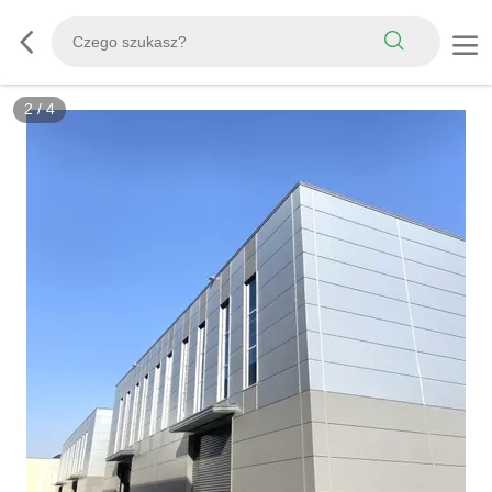
2
/
4