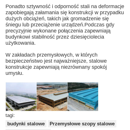
Ponadto sztywność i odporność stali na deformacje
zapobiegają załamania się konstrukcji w przypadku
Budowa konstrukcji stalowej
dużych obciążeń, takich jak gromadzenie się
śniegu lub przeciążenie urządzeń.Podczas gdy
precyzyjnie wykonane połączenia zapewniają
Warsztat konstrukcji stalowych
budynkowi stabilność przez dziesięciolecia
użytkowania.
magazyn konstrukcji stalowych
W zakładach przemysłowych, w których
bezpieczeństwo jest najważniejsze, stalowe
konstrukcje zapewniają niezrównany spokój
Szpa konstrukcji stalowych
umysłu.
Ciężka konstrukcja stalowa
Most ze stali
tagi:
budynki stalowe
Przemysłowe szopy stalowe
Biuro konstrukcji stalowej