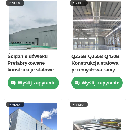
Ściganie dźwięku
Q235B Q355B Q420B
Prefabrykowane
Konstrukcja stalowa
konstrukcje stalowe
przemysłowa ramy
przemysłowe
Standard AISC
Wyślij zapytanie
Wyślij zapytanie
Budownictwo
Dostosowane
Składnia Szpa
Fabrykacja