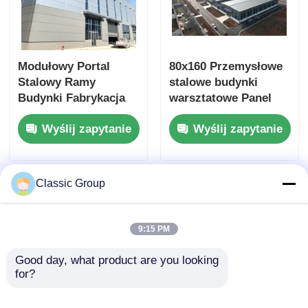
Modułowy Portal
80x160 Przemysłowe
Stalowy Ramy
stalowe budynki
Budynki Fabrykacja
warsztatowe Panel
ALC Panel ścienny
kanapkowy
Wyślij zapytanie
Wyślij zapytanie
Dostosowany
Classic Group
9:15 PM
Good day, what product are you looking 
for?
Wytrzymałe, lekkie,
Odporne na ogień