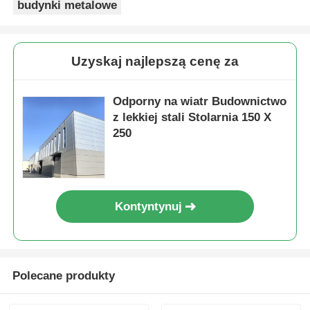
budynki metalowe
Stalowa konstrukcja domek dla drobiu
Uzyskaj najlepszą cenę za
Wielopiętrowa konstrukcja stalowa
Odporny na wiatr Budownictwo
z lekkiej stali Stolarnia 150 X
Struktura stali przemysłowej
250
Public Steel Building
Kontyntynuj
Komercyjna konstrukcja stalowa
Prefabrykowana konstrukcja stalowa
Polecane produkty