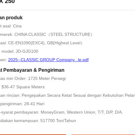
X 250
an produk
 asal: Cina
 merek: CHINA CLASSIC（STEEL STRUCTURE）
ikasi: CE-EN1090(EXC4), GB(Highest Level）
 model: JD-GJG100
men:
2025--CLASSIC GROUP Company...le.pdf
at Pembayaran & Pengiriman
tas min Order: 1725 Meter Persegi
: $36-47 Square Meters
an rincian: Pengepakan Secara Ketat Sesuai dengan Kebutuhan Pela
pengiriman: 28-41 Hari
-syarat pembayaran: MoneyGram, Western Union, T/T, D/P, D/A.
diakan kemampuan: 517700 Ton/Tahun