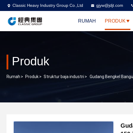
Classic Heavy Industry Group Co.,Ltd
gjyw@jdjt.com
RUMAH
PRODUK
Produk
Rumah
>
Produk
>
Struktur baja industri
>
Gudang Bengkel Bangun
Gud