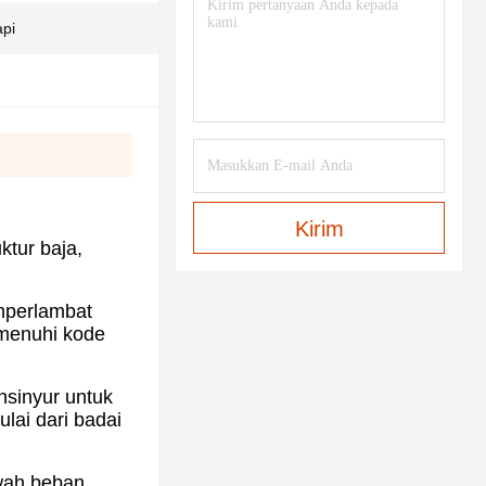
api
Kirim
ktur baja,
emperlambat
emenuhi kode
nsinyur untuk
lai dari badai
awah beban