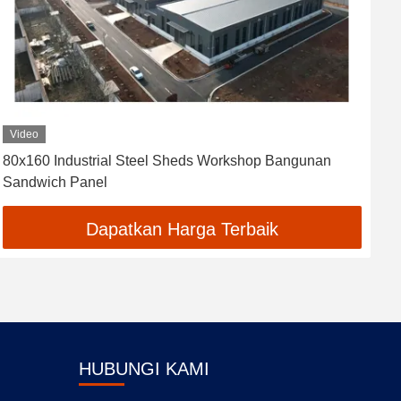
Video
80x160 Industrial Steel Sheds Workshop Bangunan
B
Sandwich Panel
B
Dapatkan Harga Terbaik
HUBUNGI KAMI