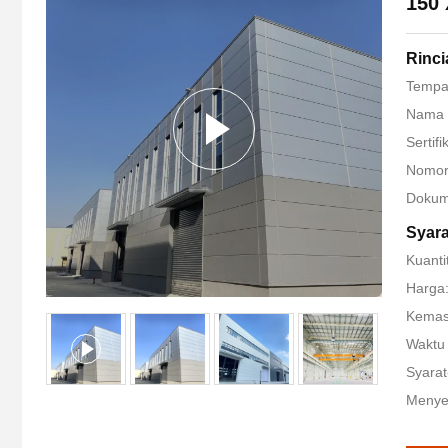
150 
Rinci
Tempat
Nama
Sertif
Nomor
Doku
Syar
Kuanti
Harga
Kemas
Waktu 
Syarat
Menye