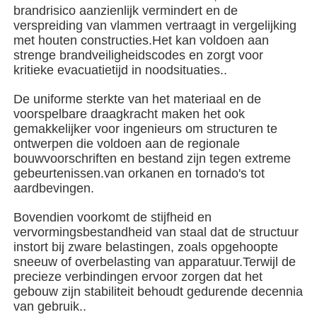
brandrisico aanzienlijk vermindert en de
verspreiding van vlammen vertraagt in vergelijking
met houten constructies.Het kan voldoen aan
Over ons
strenge brandveiligheidscodes en zorgt voor
kritieke evacuatietijd in noodsituaties..
Fabrieksreis
De uniforme sterkte van het materiaal en de
voorspelbare draagkracht maken het ook
gemakkelijker voor ingenieurs om structuren te
Kwaliteitscontrole
ontwerpen die voldoen aan de regionale
bouwvoorschriften en bestand zijn tegen extreme
gebeurtenissen.van orkanen en tornado's tot
Contacteer ons
aardbevingen.
Bovendien voorkomt de stijfheid en
nieuws
vervormingsbestandheid van staal dat de structuur
instort bij zware belastingen, zoals opgehoopte
sneeuw of overbelasting van apparatuur.Terwijl de
Alle Gevallen
precieze verbindingen ervoor zorgen dat het
gebouw zijn stabiliteit behoudt gedurende decennia
van gebruik..
Vraag een offerte aan