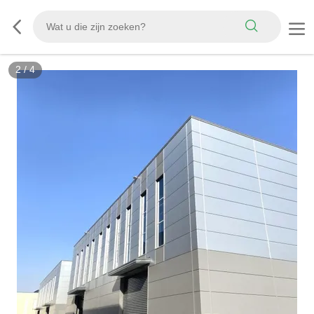
2
/
4