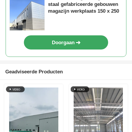
staal gefabriceerde gebouwen
magazijn werkplaats 150 x 250
Pluimveestal met stalen structuur
Staalconstructie met meerdere verdiepingen
Doorgaan
Industriële staalconstructie
Openbare Stalen Gebouw
Geadviseerde Producten
Commerciële staalstructuur
Voorgefabriceerde staalconstructie