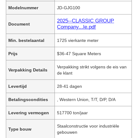
Modelnummer
JD-GJG100
2025--CLASSIC GROUP
Document
Company...le.pdf
Min. bestelaantal
1725 vierkante meter
Prijs
$36-47 Square Meters
Verpakking strikt volgens de eis van
Verpakking Details
de klant
Levertijd
28-41 dagen
Betalingscondities
, Western Union, T/T, D/P, D/A
Levering vermogen
517700 ton/jaar
Staalconstructie voor industriële
Type bouw
gebouwen