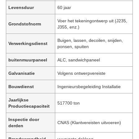
Levensduur
60 jaar
Voer het tekeningontwerp uit (J235,
Grondstofnorm
J355, enz.)
Buigen, lassen, decoilen, snijden,
Verwerkingsdienst
ponsen, spuiten
buitenmuurpaneel
ALC, sandwichpaneel
Galvanisatie
Volgens ontwerpvereiste
Bouwdienst
Ingenieursbegeleiding Installatie
Jaarlijkse
517700 ton
Productiecapaciteit
Inspectie door
CNAS (Klantvereisten uitvoeren)
derden
Brandwerendheid
vuurvaste deklaag