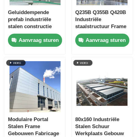
Geluiddempende
Q235B Q355B Q420B
prefab industriële
Industriële
stalen constructie
staalstructuur Frame
gebouw magazijn
AISC Standard
Aanvraag sturen
Aanvraag sturen
loods fabricage
Custom
Modulaire Portal
80x160 Industriële
Stalen Frame
Stalen Schuur
Gebouwen Fabricage
Werkplaats Gebouw