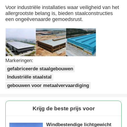
Voor industriële installaties waar veiligheid van het
allergrootste belang is, bieden staalconstructies
Stalen structuurgebouw
een ongeëvenaarde gemoedsrust.
Workshop staalconstructies
staalconstructie magazijn
Markeringen:
gefabriceerde staalgebouwen
Schuur voor staalconstructies
Industriële staalstal
gebouwen voor metaalvervaardiging
Zware Staalstructuur
Stalen brug
Krijg de beste prijs voor
stalen structuurkantoor
Windbestendige lichtgewicht