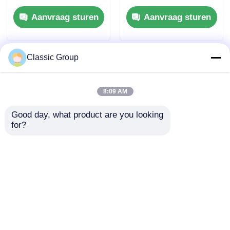
ALC Wandpaneel
Sandwichpaneel
Aanvraag sturen
Aanvraag sturen
Aangepast
Classic Group
8:09 AM
Good day, what product are you looking 
for?
Zwaargewicht
Brandwerende
lichtgewicht
Geassembleerde
industriële
Industriële Stalen
staalconstructies
Structuur
Aanvraag sturen
Aanvraag sturen
Werkplaatsgebouwen
Hangargebouwen