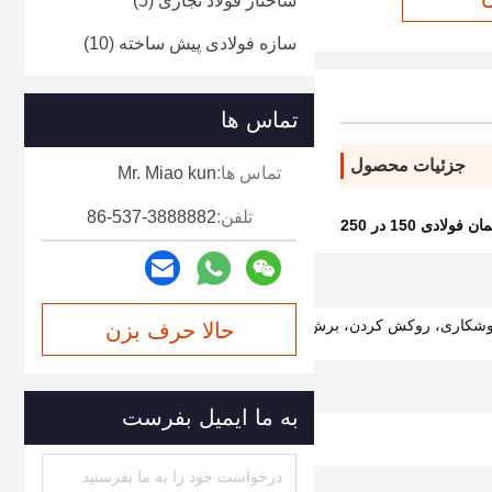
ساختار فولاد تجاری
(5)
سازه فولادی پیش ساخته
(10)
تماس ها
جزئیات محصول
تماس ها:
Mr. Miao kun
تلفن:
86-537-3888882
فولادی 150 در 250
60 سال
شکاری، روکش کردن، برش، پانچ کردن، رنگ آمیزی
حالا حرف بزن
با اسپری
با توجه به نیاز طراحی
به ما ایمیل بفرست
517700 تن