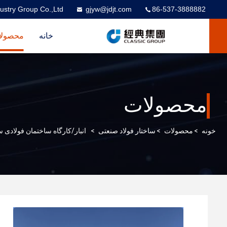
ustry Group Co.,Ltd
gjyw@jdjt.com
86-537-3888882
خانه
محصولا
محصولات
خونه
>
محصولات
>
ساختار فولاد صنعتی
>
انبار/کارگاه ساختمان فولادی سبک و م