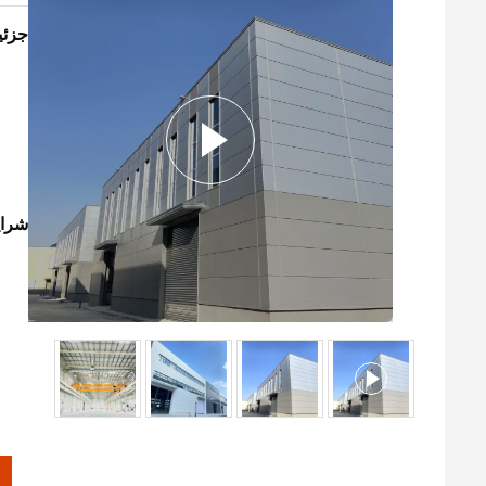
جزئ
شرای