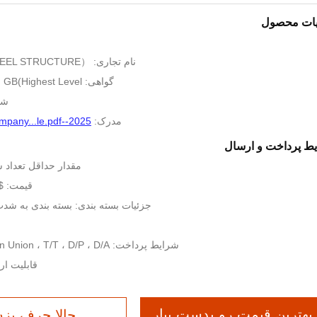
یات محصول
نام تجاری: CHINA CLASSIC（STEEL STRUCTURE）
گواهی: CE-EN1090(EXC4), GB(Highest Level）
شمار
مدرک:
2025--CLASSIC GROUP Company...le.pdf
ط پرداخت و ارسال
مقدار حداقل تعداد سفارش: 25
قیمت: $36-47 quare Meters
جزئیات بسته بندی: بسته بندی به شدت 
شرایط پرداخت: MoneyGram ، Western Union ، T/T ، D/P ، D/A
قابلیت ارائه: 517700 
بهترین قیمت رو بدست بیار
حالا حرف بز