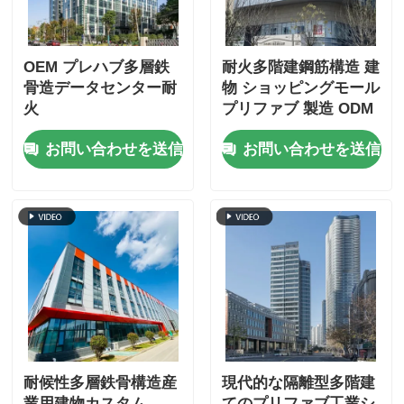
鉄骨構造鶏舎
OEM プレハブ多層鉄
耐火多階建鋼筋構造 建
骨造データセンター耐
物 ショッピングモール
鉄骨造多階建て
火
プリファブ 製造 ODM
お問い合わせを送信
お問い合わせを送信
産業用鋼構造物
公共鉄骨造の建物
商業用鋼材の構造
プリファブ 製鋼構造
耐候性多層鉄骨構造産
現代的な隔離型多階建
業用建物カスタム
てのプリファブ工業シ