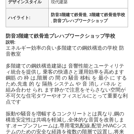
デザインスタイル
現代建築
防音3階建て鉄骨造
,
3階建て鉄骨造学校
ハイライト:
,
防音プレハブワークショップ
防音3階建て鉄骨造プレハブワークショップ学校
説明:
エネルギー効率の良い多階建ての鋼鉄構造の学校 防
音教室
多階建ての鋼鉄構造建築は 音響性能とユーティリテ
ィ統合を提供し 乗客の快適さと運用効率を高めます
鋼筋 の 枠 は,階層 の 間 の 騒音 移転 を 最小 に する
ため,先進 的 な 隔熱 システム や 音 消し パネル と
組み合わせ られ ます静かで注意をそらさない空間が
ホーム
不可欠な住宅タワーやオフィスビルにとって重要な利
点です
製品
振動や騒音を増幅するコンクリートとは異なり,鋼の
構造安定性は共鳴を軽減し,全体的な音質を改善しま
す.オープンフレームは,専用電気配線,配管,HVACシス
テムのための安全な経路を複数の階層で設置し,将来
ビデオ