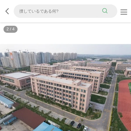
2
/
4