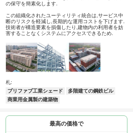
の保守を簡素化します.
この組織化されたユーティリティ統合は,サービス中
企業情報
断のリスクを軽減し,長期的な運用コストを下げます.
技術者が構造要素を損傷したり,建物内の利用者を妨
害することなくシステムにアクセスできるため.
会社案内
品質管理
お問い合わせ
札:
プリファブ工業シェード
多階建ての鋼鉄ビル
ニュース
商業用金属製の建築物
すべての場合
最高の価格で
見積依頼