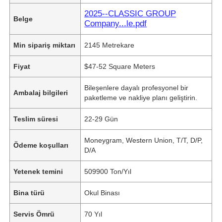
2025--CLASSIC GROUP
Belge
Company...le.pdf
Min sipariş miktarı
2145 Metrekare
Fiyat
$47-52 Square Meters
Bileşenlere dayalı profesyonel bir
Ambalaj bilgileri
paketleme ve nakliye planı geliştirin.
Teslim süresi
22-29 Gün
Moneygram, Western Union, T/T, D/P,
Ödeme koşulları
D/A
Yetenek temini
509900 Ton/Yıl
Bina türü
Okul Binası
Servis Ömrü
70 Yıl