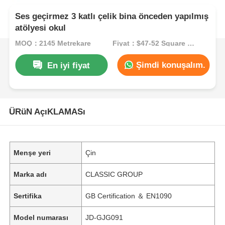
Ses geçirmez 3 katlı çelik bina önceden yapılmış
atölyesi okul
MOQ：2145 Metrekare
Fiyat：$47-52 Square Meters
Şimdi konuşalım.
En iyi fiyat
ÜRüN AçıKLAMASı
Menşe yeri
Çin
Marka adı
CLASSIC GROUP
Sertifika
GB Certification ＆ EN1090
Model numarası
JD-GJG091