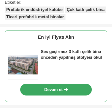
Etiketler:
Prefabrik endüstriyel kulübe
Çok katlı çelik bina
Çelik yapı binası
Ticari prefabrik metal binalar
Çelik Yapı Atölyesi
En İyi Fiyatı Alın
Çelik yapı deposu
Ses geçirmez 3 katlı çelik bina
önceden yapılmış atölyesi okul
Çelik Yapı Şedi
Ağır Çelik Yapı
Devam et
Çelik yapı köprüsü
çelik yapı ofisi