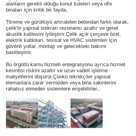
alanların gerekli olduğu konut kuleleri veya ofis
binaları için kritik bir fayda.
Hakkımızda
Titreme ve gürültüyü artırabilen betondan farklı olarak,
çelik'in yapısal istikrarı rezonansı azaltır ve genel
akustik kalitesini iyileştirir.Çelik açık çerçeve özel,
Fabrika turu
elektrik kabloları, tesisat ve HVAC sistemleri için
güvenli yollar, montajı ve gelecekteki bakımı
basitleştirir.
Kalite kontrol
Bu örgütlü kamu hizmeti entegrasyonu ayrıca hizmet
kesintisi riskini azaltır ve uzun vadeli işletme
Bize ulaşın
maliyetlerini düşürür.Çünkü teknikçiler yapısal
elemanlara zarar vermeden veya bina sakinlerini
rahatsız etmeden sistemlere erişebilirler..
Haberler
Tüm servis talepleri
Teklif isteği