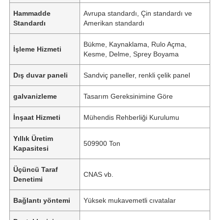
Hammadde
Avrupa standardı, Çin standardı ve
Standardı
Amerikan standardı
Bükme, Kaynaklama, Rulo Açma,
İşleme Hizmeti
Kesme, Delme, Sprey Boyama
Dış duvar paneli
Sandviç paneller, renkli çelik panel
galvanizleme
Tasarım Gereksinimine Göre
İnşaat Hizmeti
Mühendis Rehberliği Kurulumu
Yıllık Üretim
509900 Ton
Kapasitesi
Üçüncü Taraf
CNAS vb.
Denetimi
Bağlantı yöntemi
Yüksek mukavemetli cıvatalar