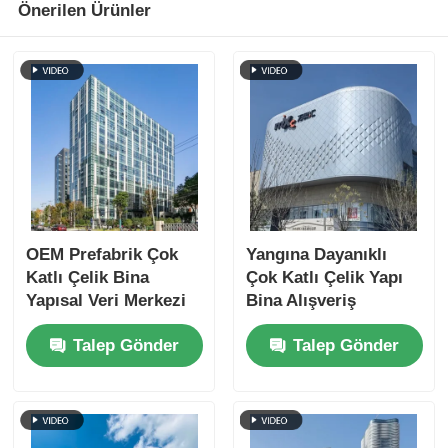
Önerilen Ürünler
Çelik yapısı Tavuk evi
Çok Katlı Çelik Yapı
Endüstriyel Çelik Yapısı
Kamu Çelik Binası
OEM Prefabrik Çok
Yangına Dayanıklı
Katlı Çelik Bina
Çok Katlı Çelik Yapı
Yapısal Veri Merkezi
Bina Alışveriş
Ticari çelik yapısı
Yangın Yalıtımı
Merkezi Prefabrik
Talep Gönder
Talep Gönder
İmalat ODM
Prefabrik çelik yapı