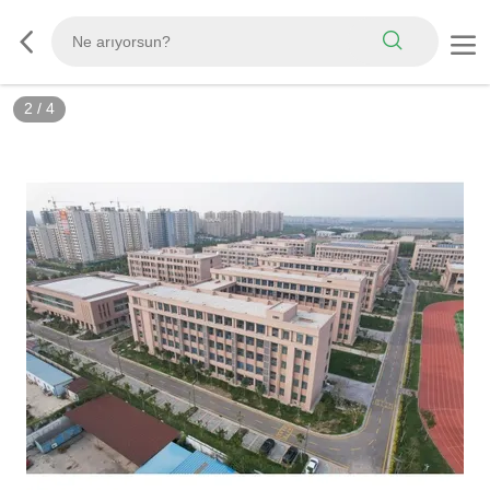
2
/
4