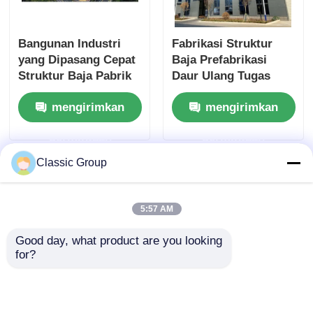
Bangunan Industri
Fabrikasi Struktur
yang Dipasang Cepat
Baja Prefabrikasi
Struktur Baja Pabrik
Daur Ulang Tugas
Custom Shed
Berat Tahan Gempa
mengirimkan
mengirimkan
permintaan
permintaan
Classic Group
5:57 AM
Good day, what product are you looking 
for?
Gudang Struktur Baja
Gudang Portal
Rangka Portal
Bangunan Bengkel