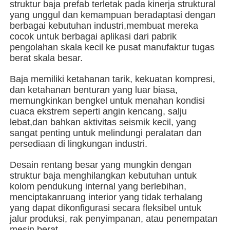
struktur baja prefab terletak pada kinerja struktural
yang unggul dan kemampuan beradaptasi dengan
berbagai kebutuhan industri,membuat mereka
Tentang kita
cocok untuk berbagai aplikasi dari pabrik
pengolahan skala kecil ke pusat manufaktur tugas
berat skala besar.
Wisata pabrik
Baja memiliki ketahanan tarik, kekuatan kompresi,
dan ketahanan benturan yang luar biasa,
Kontrol kualitas
memungkinkan bengkel untuk menahan kondisi
cuaca ekstrem seperti angin kencang, salju
lebat,dan bahkan aktivitas seismik kecil, yang
Hubungi kami
sangat penting untuk melindungi peralatan dan
persediaan di lingkungan industri.
Berita
Desain rentang besar yang mungkin dengan
struktur baja menghilangkan kebutuhan untuk
kolom pendukung internal yang berlebihan,
Semua Kasus
menciptakanruang interior yang tidak terhalang
yang dapat dikonfigurasi secara fleksibel untuk
jalur produksi, rak penyimpanan, atau penempatan
Quote request suatu
mesin berat.