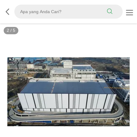
2
/
5