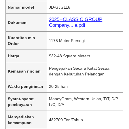
Nomor model
JD-GJG116
2025--CLASSIC GROUP
Dokumen
Company...le.pdf
Kuantitas min
1175 Meter Persegi
Order
Harga
$32-48 Square Meters
Pengepakan Secara Ketat Sesuai
Kemasan rincian
dengan Kebutuhan Pelanggan
Waktu pengiriman
20-25 hari
Syarat-syarat
MoneyGram, Western Union, T/T, D/P,
pembayaran
L/C, D/A.
Menyediakan
482700 Ton/Tahun
kemampuan