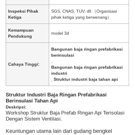
Inspeksi Pihak
SGS, CNAS, TUV, dll.（Organisasi
Ketiga
pihak ketiga yang berwenang）
Kemampuan
model 3d
Pendukung
Bangunan baja ringan prefabrikasi
berinsulasi
,
Cahaya Tinggi:
Bangunan baja ringan prefabrikasi
industri
,
Struktur industri baja tahan api
Struktur Industri Baja Ringan Prefabrikasi
Rumah
Berinsulasi Tahan Api
Deskripsi:
Workshop Struktur Baja Prefab Ringan Api Terisolasi
Produk
Dengan Sistem Ventilasi.
Keuntungan utama lain dari gudang bengkel
Video