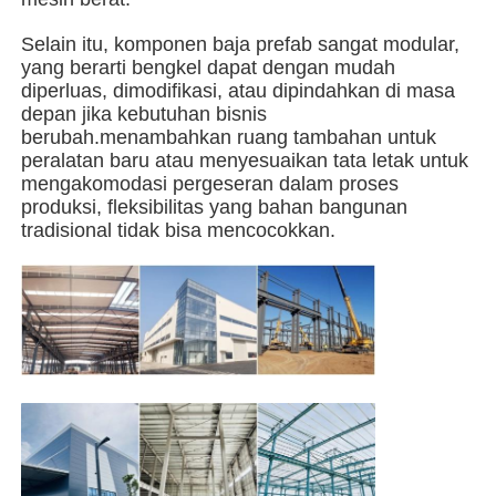
Selain itu, komponen baja prefab sangat modular,
Bangunan struktur baja
yang berarti bengkel dapat dengan mudah
diperluas, dimodifikasi, atau dipindahkan di masa
depan jika kebutuhan bisnis
Bengkel Struktur Baja
berubah.menambahkan ruang tambahan untuk
peralatan baru atau menyesuaikan tata letak untuk
mengakomodasi pergeseran dalam proses
gudang struktur baja
produksi, fleksibilitas yang bahan bangunan
tradisional tidak bisa mencocokkan.
Gudang Struktur Baja
Struktur Baja Berat
Jembatan Struktur Baja
Kantor Struktur Baja