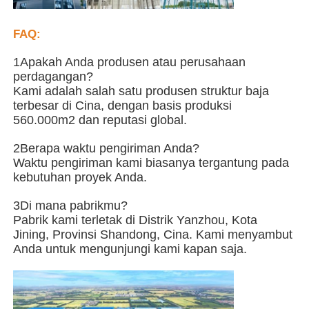
Struktur baja Rumah unggas
FAQ:
1Apakah Anda produsen atau perusahaan
perdagangan?
Struktur Baja Bertingkat
Kami adalah salah satu produsen struktur baja
terbesar di Cina, dengan basis produksi
560.000m2 dan reputasi global.
Struktur baja industri
2Berapa waktu pengiriman Anda?
Waktu pengiriman kami biasanya tergantung pada
Gedung Baja Publik
kebutuhan proyek Anda.
3Di mana pabrikmu?
Struktur baja komersial
Pabrik kami terletak di Distrik Yanzhou, Kota
Jining, Provinsi Shandong, Cina. Kami menyambut
Anda untuk mengunjungi kami kapan saja.
Struktur baja cetakan