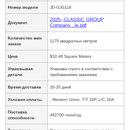
Номер модели
JD-GJG116
2025--CLASSIC GROUP
Документ
Company...le.pdf
Количество мин
1175 квадратных метров
заказа
Цена
$32-48 Square Meters
Упаковывая
Упаковка строго в соответствии с
детали
требованиями заказчика
Время доставки
20-25 дней
Условия оплаты
, Western Union, T/T, D/P, L/C, D/A.
Поставка
482700 тонн/год
способности