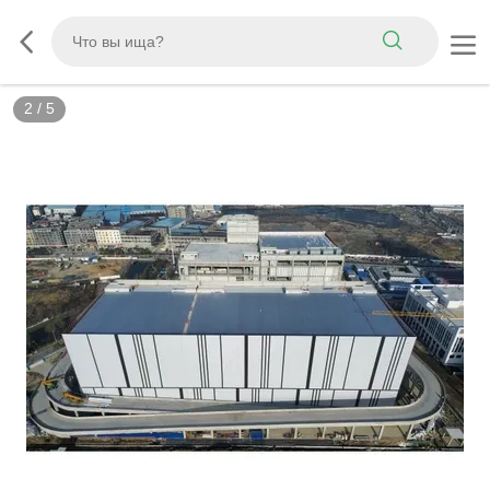
2
/
5