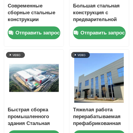
Современные
Большая стальная
сборные стальные
конструкция с
конструкции
предварительной
мастерских и
изготовлением
Отправить запрос
Отправить запрос
складских зданий на
одноэтажные
месте
здания
Противоупорность
Быстрая сборка
Тяжелая работа
промышленного
перерабатываемая
здания Стальная
префабрикованная
конструкция
стальная