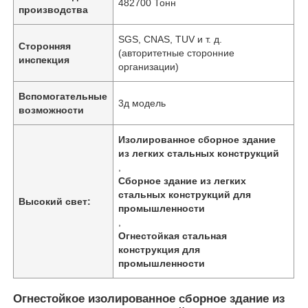
482700 Тонн
производства
SGS, CNAS, TUV и т. д.
Сторонняя
(авторитетные сторонние
инспекция
организации)
Вспомогательные
3д модель
возможности
Изолированное сборное здание
из легких стальных конструкций
,
Сборное здание из легких
стальных конструкций для
Высокий свет:
промышленности
Главная страница
,
Огнестойкая стальная
конструкция для
Продукция
промышленности
Огнестойкое изолированное сборное здание из
Ролики