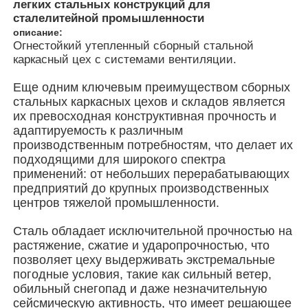
легких стальных конструкций для
сталелитейной промышленности
описание:
О Компании
Огнестойкий утепленный сборный стальной
каркасный цех с системами вентиляции.
Наша фабрика
Еще одним ключевым преимуществом сборных
стальных каркасных цехов и складов является
их превосходная конструктивная прочность и
контроль качества
адаптируемость к различным
производственным потребностям, что делает их
подходящими для широкого спектра
контактные данные
применений: от небольших перерабатывающих
предприятий до крупных производственных
центров тяжелой промышленности.
Новости
Сталь обладает исключительной прочностью на
растяжение, сжатие и ударопрочностью, что
Все случаи
позволяет цеху выдерживать экстремальные
погодные условия, такие как сильный ветер,
обильный снегопад и даже незначительную
Отправить запрос
сейсмическую активность, что имеет решающее