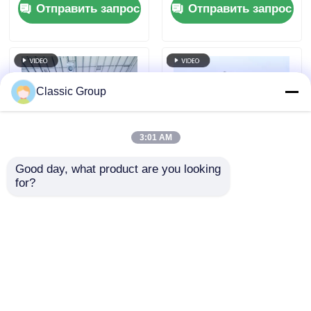
Отправить запрос
Отправить запрос
Изготовленный на
конструкция
заказ
Изготовление
Землетрясения
Classic Group
3:01 AM
Good day, what product are you looking 
for?
Сейсмостойкий
Сборный ангар,
промышленный
стальная
склад из стальной
конструкция,
конструкции,
цеховое здание,
Отправить запрос
Отправить запрос
устойчивый к
портальный навес
атмосферным
воздействиям, ангар
с рамным каркасом
Главная страница
Карта сайта
контактные данные