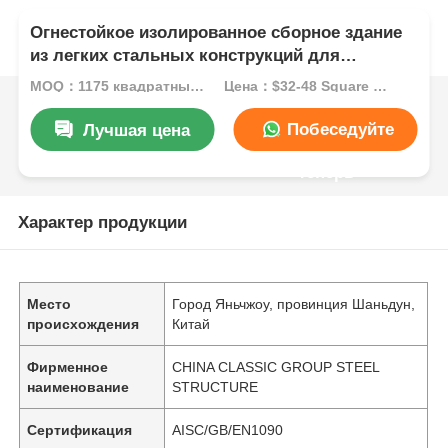
Огнестойкое изолированное сборное здание
из легких стальных конструкций для
сталелитейной промышленности
MOQ：1175 квадратных метров
Цена：$32-48 Square Meters
Побеседуйте
Лучшая цена
теперь
Характер продукции
Место
Город Яньчжоу, провинция Шаньдун,
происхождения
Китай
Фирменное
CHINA CLASSIC GROUP STEEL
наименование
STRUCTURE
Сертификация
AISC/GB/EN1090