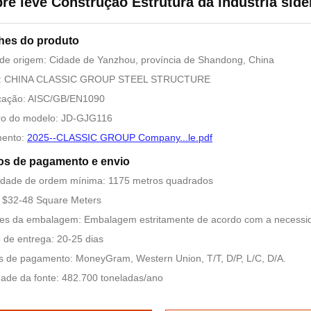
bre leve Construção Estrutura da indústria side
hes do produto
de origem: Cidade de Yanzhou, província de Shandong, China
: CHINA CLASSIC GROUP STEEL STRUCTURE
icação: AISC/GB/EN1090
o do modelo: JD-GJG116
ento:
2025--CLASSIC GROUP Company...le.pdf
os de pagamento e envio
idade de ordem mínima: 1175 metros quadrados
 $32-48 Square Meters
es da embalagem: Embalagem estritamente de acordo com a necessid
de entrega: 20-25 dias
 de pagamento: MoneyGram, Western Union, T/T, D/P, L/C, D/A.
dade da fonte: 482.700 toneladas/ano