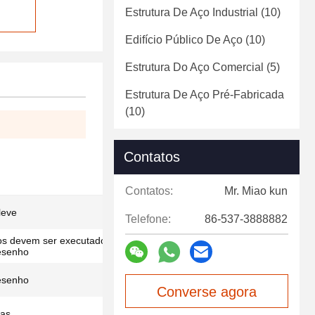
Estrutura De Aço Industrial
(10)
Edifício Público De Aço
(10)
Estrutura Do Aço Comercial
(5)
Estrutura De Aço Pré-Fabricada
(10)
Contatos
Contatos:
Mr. Miao kun
leve
Telefone:
86-537-3888882
cos devem ser executados de acordo com os
desenho
esenho
Converse agora
das