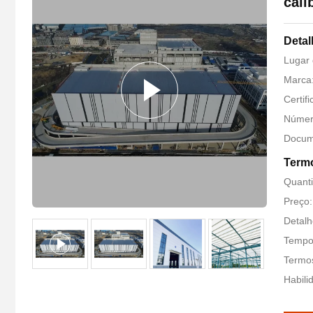
cali
Detal
Lugar 
Marca
Certif
Númer
Docum
Term
Quant
Preço:
Detalh
Tempo 
Termos
Habili