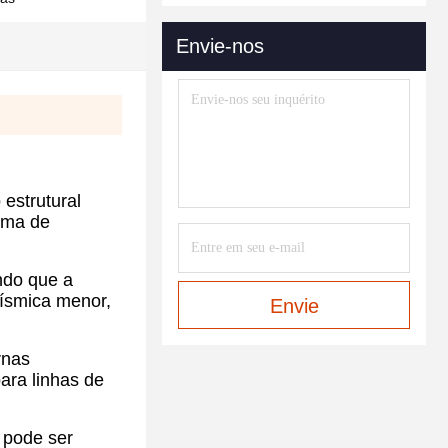
Envie-nos
estrutural
ama de
indo que a
sísmica menor,
Envie
rnas
ara linhas de
 pode ser