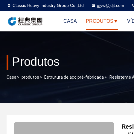
Classic Heavy Industry Group Co.,Ltd
gjyw@jdjt.com
CASA
PRODUTOS
VÍ
Produtos
Casa
>
produtos
>
Estrutura de aço pré-fabricada
>
Resistente A
Resi