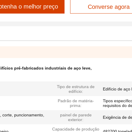
tenha o melhor preço
Converse agora
ifícios pré-fabricados industriais de aço leve
,
Tipo de estrutura de
Edifício de aço 
edifício:
Padrão de matéria-
Tipos específi
prima:
requisitos do 
 corte, puncionamento,
painel de parede
Exigência de d
exterior:
Capacidade de produção
heiro
482700 tonela