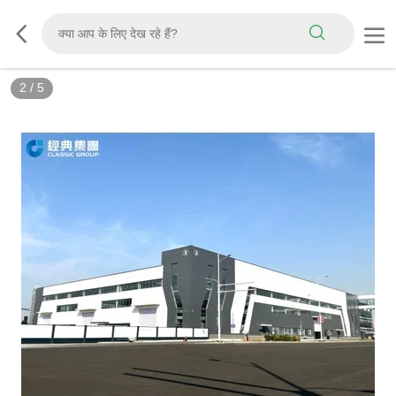
2
/
5