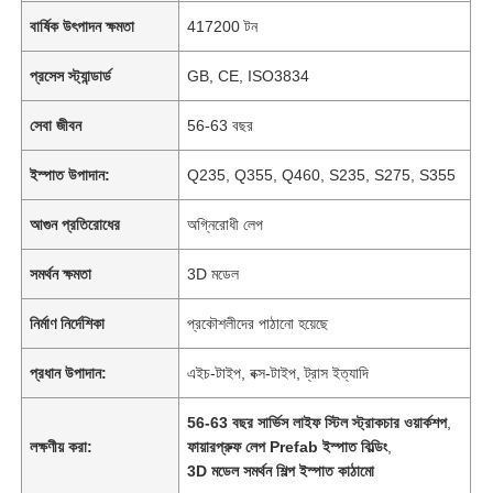
বার্ষিক উৎপাদন ক্ষমতা
417200 টন
প্রসেস স্ট্যান্ডার্ড
GB, CE, ISO3834
সেবা জীবন
56-63 বছর
ইস্পাত উপাদান:
Q235, Q355, Q460, S235, S275, S355
আগুন প্রতিরোধের
অগ্নিরোধী লেপ
সমর্থন ক্ষমতা
3D মডেল
নির্মাণ নির্দেশিকা
প্রকৌশলীদের পাঠানো হয়েছে
প্রধান উপাদান:
এইচ-টাইপ, বক্স-টাইপ, ট্রাস ইত্যাদি
56-63 বছর সার্ভিস লাইফ স্টিল স্ট্রাকচার ওয়ার্কশপ
,
লক্ষণীয় করা:
ফায়ারপ্রুফ লেপ Prefab ইস্পাত বিল্ডিং
,
3D মডেল সমর্থন শিল্প ইস্পাত কাঠামো