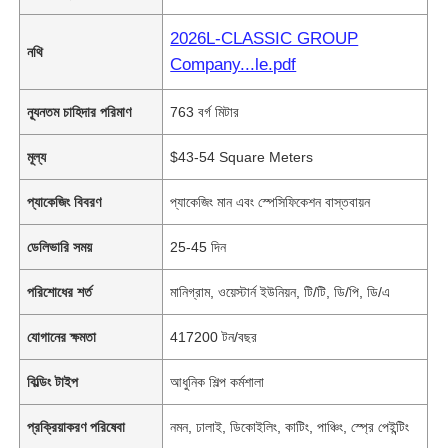
2026L-CLASSIC GROUP
নথি
Company...le.pdf
ন্যূনতম চাহিদার পরিমাণ
763 বর্গ মিটার
মূল্য
$43-54 Square Meters
প্যাকেজিং বিবরণ
প্যাকেজিং মান এবং স্পেসিফিকেশন বাস্তবায়ন
ডেলিভারি সময়
25-45 দিন
পরিশোধের শর্ত
মানিগ্রাম, ওয়েস্টার্ন ইউনিয়ন, টি/টি, ডি/পি, ডি/এ
যোগানের ক্ষমতা
417200 টন/বছর
বিল্ডিং টাইপ
আধুনিক শিল্প কর্মশালা
প্রক্রিয়াকরণ পরিষেবা
নমন, ঢালাই, ডিকোইলিং, কাটিং, পাঞ্চিং, স্প্রে পেইন্টিং