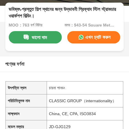
ভবিষ্যৎ-প্রস্তুত শিল্প স্থানের জন্য উদ্ভাবনী প্রিফ্যাব স্টিল স্ট্রাকচার
ওয়ার্কশপ বিল্ডিং।
MOQ：763 বর্গ মিটার
মূল্য：$43-54 Square Meters
এখন চ্যাট করুন
ভালো দাম
পণ্যের বর্ণনা
উৎপত্তি স্থল
চায়না শানডং
পরিচিতিমুলক নাম
CLASSIC GROUP（internationality）
সাক্ষ্যদান
China, CE, CPA, ISO3834
মডেল নম্বার
JD-GJG129