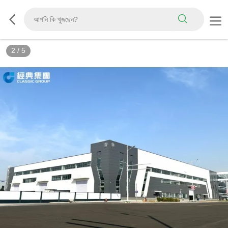
2
/
5