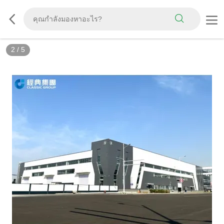
2
/
5