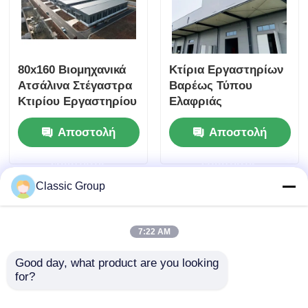
80x160 Βιομηχανικά
Κτίρια Εργαστηρίων
Ατσάλινα Στέγαστρα
Βαρέως Τύπου
Κτιρίου Εργαστηρίου
Ελαφριάς
Πάνελ Σάντουιτς
Βιομηχανικής
Αποστολή
Αποστολή
Χαλύβδινης Δομής
ερώτησης
ερώτησης
Classic Group
7:22 AM
Good day, what product are you looking 
for?