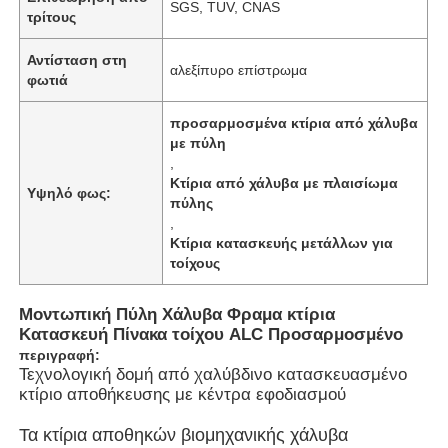
SGS, TUV, CNAS
τρίτους
Αντίσταση στη
αλεξίπυρο επίστρωμα
φωτιά
προσαρμοσμένα κτίρια από χάλυβα
με πύλη
,
Κτίρια από χάλυβα με πλαισίωμα
Υψηλό φως:
πύλης
,
Κτίρια κατασκευής μετάλλων για
τοίχους
Μοντωπική Πύλη Χάλυβα Φραμα κτίρια
Αρχική Σελίδα
Κατασκευή Πίνακα τοίχου ALC Προσαρμοσμένο
περιγραφή:
Τεχνολογική δομή από χαλύβδινο κατασκευασμένο
Προϊόντα
κτίριο αποθήκευσης με κέντρα εφοδιασμού
Τα κτίρια αποθηκών βιομηχανικής χάλυβα
Βίντεο