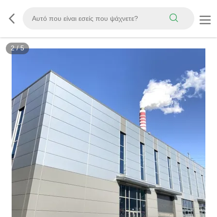
2
/
5