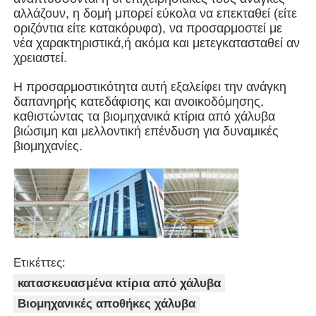
αλλάζουν, η δομή μπορεί εύκολα να επεκταθεί (είτε
οριζόντια είτε κατακόρυφα), να προσαρμοστεί με
Οικοδόμηση δομής χάλυβα
νέα χαρακτηριστικά,ή ακόμα και μετεγκατασταθεί αν
χρειαστεί.
Εργαστήριο Μεταλλικών Κατασκευών
Η προσαρμοστικότητα αυτή εξαλείφει την ανάγκη
δαπανηρής κατεδάφισης και ανοικοδόμησης,
καθιστώντας τα βιομηχανικά κτίρια από χάλυβα
αποθήκη χάλυβα
βιώσιμη και μελλοντική επένδυση για δυναμικές
βιομηχανίες.
Κουτί χάλυβα
Βαριά δομή χάλυβα
Γέφυρα από χάλυβα
Ετικέττες:
κατασκευασμένα κτίρια από χάλυβα
Βιομηχανικές αποθήκες χάλυβα
γραφείο δομής χάλυβα