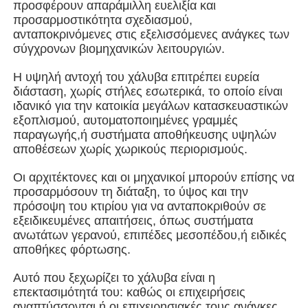
προσφέρουν απαράμιλλη ευελιξία και
προσαρμοστικότητα σχεδιασμού,
ανταποκρινόμενες στις εξελισσόμενες ανάγκες των
Σχετικά με εμάς
σύγχρονων βιομηχανικών λειτουργιών.
Η υψηλή αντοχή του χάλυβα επιτρέπει ευρεία
Γύρος εργοστασίων
διάσταση, χωρίς στήλες εσωτερικά, το οποίο είναι
ιδανικό για την κατοικία μεγάλων κατασκευαστικών
εξοπλισμού, αυτοματοποιημένες γραμμές
Ποιοτικός έλεγχος
παραγωγής,ή συστήματα αποθήκευσης υψηλών
αποθέσεων χωρίς χωρικούς περιορισμούς.
επαφή
Οι αρχιτέκτονες και οι μηχανικοί μπορούν επίσης να
προσαρμόσουν τη διάταξη, το ύψος και την
πρόσοψη του κτιρίου για να ανταποκριθούν σε
Νέα
εξειδικευμένες απαιτήσεις, όπως συστήματα
ανωτάτων γερανού, επιπέδες μεσοπέδου,ή ειδικές
αποθήκες φόρτωσης.
Όλες οι περιπτώσεις
Αυτό που ξεχωρίζει το χάλυβα είναι η
επεκτασιμότητά του: καθώς οι επιχειρήσεις
Ζητήστε ένα απόσπασμα
αναπτύσσονται ή οι επιχειρησιακές τους ανάγκες