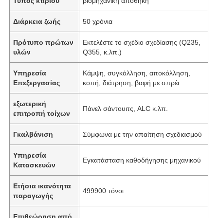
Τύπος κτιρίου
βιομηχανική αποθήκη
Διάρκεια ζωής
50 χρόνια
Πρότυπο πρώτων
Εκτελέστε το σχέδιο σχεδίασης (Q235,
υλών
Q355, κ.λπ.)
Υπηρεσία
Κάμψη, συγκόλληση, αποκόλληση,
Επεξεργασίας
κοπή, διάτρηση, βαφή με σπρέι
εξωτερική
Πάνελ σάντουιτς, ALC κ.λπ.
επιτροπή τοίχων
Γκαλβάνιση
Σύμφωνα με την απαίτηση σχεδιασμού
Υπηρεσία
Εγκατάσταση καθοδήγησης μηχανικού
Κατασκευών
Ετήσια ικανότητα
499900 τόνοι
παραγωγής
Επιθεώρηση από