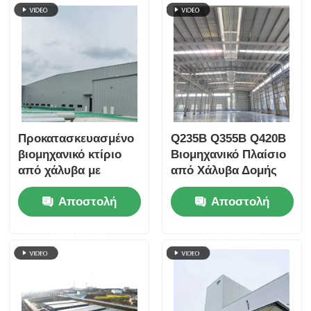
Προκατασκευασμένο
Q235B Q355B Q420B
βιομηχανικό κτίριο
Βιομηχανικό Πλαίσιο
από χάλυβα με
από Χάλυβα Δομής
ηχομόνωση,
Προτύπου AISC Κατά
Αποστολή
Αποστολή
αποθήκη, κατασκευή
Παραγγελία
ερώτησης
ερώτησης