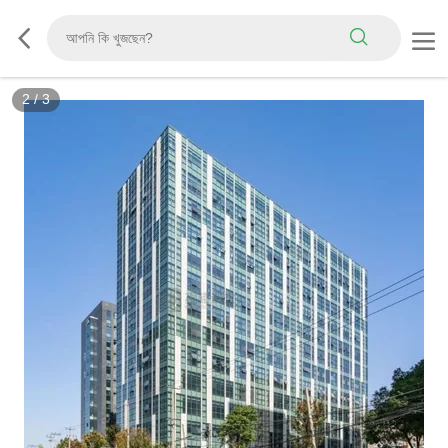
2
/
3