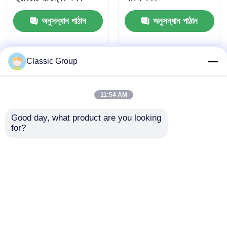
অনুসন্ধান পাঠান
অনুসন্ধান পাঠান
Classic Group
11:54 AM
Good day, what product are you looking 
for?
সমসাময়িক পেব মাল্টি স্টোরি
সাউন্ডইনসুলেটেড ৩ তলা ইস্পাত
বিল্ডিং স্টিল ফ্রেম কাঠামো হালকা
ভবন প্রি ফ্যাব্রিকেটেড
ওএম
ওয়ার্কশপ স্কুল
অনুসন্ধান পাঠান
অনুসন্ধান পাঠান