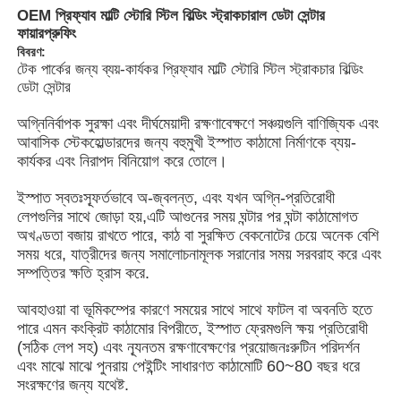
OEM প্রিফ্যাব মাল্টি স্টোরি স্টিল বিল্ডিং স্ট্রাকচারাল ডেটা সেন্টার
ফায়ারপ্রুফিং
বিবরণ:
টেক পার্কের জন্য ব্যয়-কার্যকর প্রিফ্যাব মাল্টি স্টোরি স্টিল স্ট্রাকচার বিল্ডিং
ডেটা সেন্টার
অগ্নিনির্বাপক সুরক্ষা এবং দীর্ঘমেয়াদী রক্ষণাবেক্ষণে সঞ্চয়গুলি বাণিজ্যিক এবং
আবাসিক স্টেকহোল্ডারদের জন্য বহুমুখী ইস্পাত কাঠামো নির্মাণকে ব্যয়-
কার্যকর এবং নিরাপদ বিনিয়োগ করে তোলে।
ইস্পাত স্বতঃস্ফূর্তভাবে অ-জ্বলন্ত, এবং যখন অগ্নি-প্রতিরোধী
লেপগুলির সাথে জোড়া হয়,এটি আগুনের সময় ঘন্টার পর ঘন্টা কাঠামোগত
অখণ্ডতা বজায় রাখতে পারে, কাঠ বা সুরক্ষিত বেকনোটের চেয়ে অনেক বেশি
সময় ধরে, যাত্রীদের জন্য সমালোচনামূলক সরানোর সময় সরবরাহ করে এবং
সম্পত্তির ক্ষতি হ্রাস করে.
বাড়ি
আবহাওয়া বা ভূমিকম্পের কারণে সময়ের সাথে সাথে ফাটল বা অবনতি হতে
পারে এমন কংক্রিট কাঠামোর বিপরীতে, ইস্পাত ফ্রেমগুলি ক্ষয় প্রতিরোধী
পণ্য
(সঠিক লেপ সহ) এবং ন্যূনতম রক্ষণাবেক্ষণের প্রয়োজনঃরুটিন পরিদর্শন
এবং মাঝে মাঝে পুনরায় পেইন্টিং সাধারণত কাঠামোটি 60~80 বছর ধরে
সংরক্ষণের জন্য যথেষ্ট.
ভিডিও