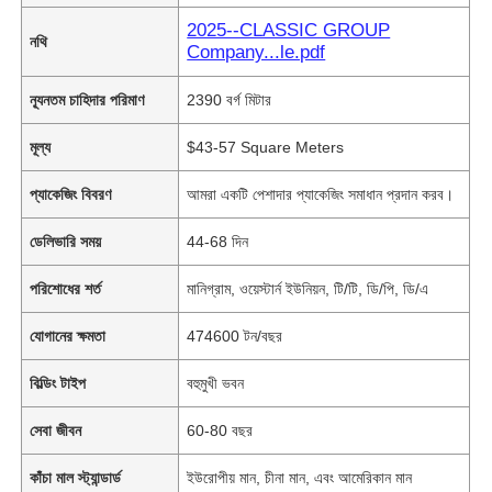
2025--CLASSIC GROUP
নথি
Company...le.pdf
ন্যূনতম চাহিদার পরিমাণ
2390 বর্গ মিটার
মূল্য
$43-57 Square Meters
প্যাকেজিং বিবরণ
আমরা একটি পেশাদার প্যাকেজিং সমাধান প্রদান করব।
ডেলিভারি সময়
44-68 দিন
পরিশোধের শর্ত
মানিগ্রাম, ওয়েস্টার্ন ইউনিয়ন, টি/টি, ডি/পি, ডি/এ
যোগানের ক্ষমতা
474600 টন/বছর
বিল্ডিং টাইপ
বহুমুখী ভবন
সেবা জীবন
60-80 বছর
কাঁচা মাল স্ট্যান্ডার্ড
ইউরোপীয় মান, চীনা মান, এবং আমেরিকান মান