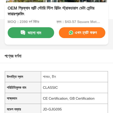
OEM প্রিফ্যাব মাল্টি স্টোরি স্টিল বিল্ডিং স্ট্রাকচারাল ডেটা সেন্টার
ফায়ারপ্রুফিং
MOQ：2390 বর্গ মিটার
মূল্য：$43-57 Square Meters
এখন চ্যাট করুন
ভালো দাম
পণ্যের বর্ণনা
উৎপত্তি স্থল
শানডং, চীন
পরিচিতিমুলক নাম
CLASSIC
সাক্ষ্যদান
CE Certification, GB Certification
মডেল নম্বার
JD-GJG095