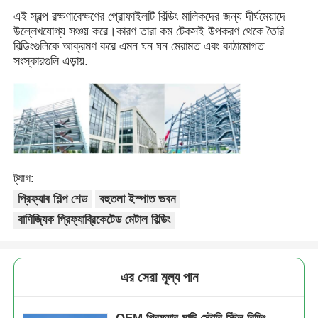
এই স্বল্প রক্ষণাবেক্ষণের প্রোফাইলটি বিল্ডিং মালিকদের জন্য দীর্ঘমেয়াদে
উল্লেখযোগ্য সঞ্চয় করে।কারণ তারা কম টেকসই উপকরণ থেকে তৈরি
আমাদের সম্পর্কে
বিল্ডিংগুলিকে আক্রমণ করে এমন ঘন ঘন মেরামত এবং কাঠামোগত
সংস্কারগুলি এড়ায়.
কারখানা ভ্রমণ
মান নিয়ন্ত্রণ
আমাদের সাথে যোগাযোগ করুন
ট্যাগ:
প্রিফ্যাব শিল্প শেড
বহুতলা ইস্পাত ভবন
বাণিজ্যিক প্রিফ্যাব্রিকেটেড মেটাল বিল্ডিং
খবর
সব ক্ষেত্রেই
এর সেরা মূল্য পান
উদ্ধৃতির জন্য আবেদন