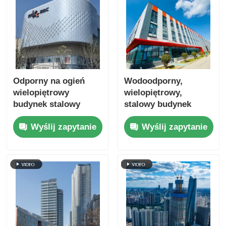
Odporny na ogień
Wodoodporny,
wielopiętrowy
wielopiętrowy,
budynek stalowy
stalowy budynek
budynek handlowy
przemysłowy na
Wyślij zapytanie
Wyślij zapytanie
prefabrykacja ODM
zamówienie