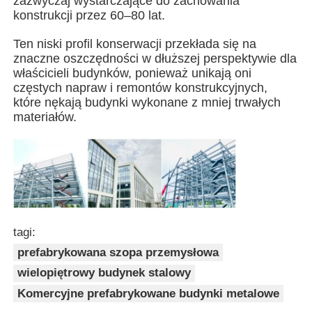
zazwyczaj wystarczające do zachowania
konstrukcji przez 60–80 lat.
Budowa konstrukcji stalowej
Ten niski profil konserwacji przekłada się na
znaczne oszczędności w dłuższej perspektywie dla
właścicieli budynków, ponieważ unikają oni
Warsztat konstrukcji stalowych
częstych napraw i remontów konstrukcyjnych,
które nękają budynki wykonane z mniej trwałych
materiałów.
magazyn konstrukcji stalowych
Szpa konstrukcji stalowych
Ciężka konstrukcja stalowa
tagi:
prefabrykowana szopa przemysłowa
Most ze stali
wielopiętrowy budynek stalowy
Komercyjne prefabrykowane budynki metalowe
Biuro konstrukcji stalowej