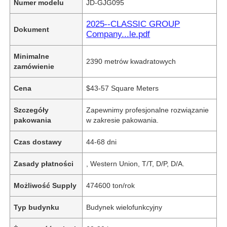
Numer modelu
JD-GJG095
2025--CLASSIC GROUP
Dokument
Company...le.pdf
Minimalne
2390 metrów kwadratowych
zamówienie
Cena
$43-57 Square Meters
Szczegóły
Zapewnimy profesjonalne rozwiązanie
pakowania
w zakresie pakowania.
Czas dostawy
44-68 dni
Zasady płatności
, Western Union, T/T, D/P, D/A.
Możliwość Supply
474600 ton/rok
Typ budynku
Budynek wielofunkcyjny