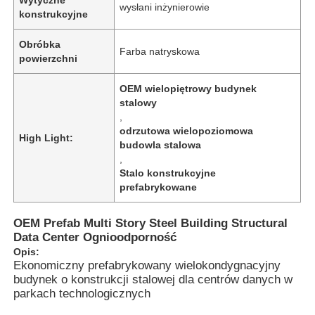
wysłani inżynierowie
konstrukcyjne
Obróbka
Farba natryskowa
powierzchni
OEM wielopiętrowy budynek
stalowy
,
odrzutowa wielopoziomowa
High Light:
budowla stalowa
,
Stalo konstrukcyjne
prefabrykowane
Dom
OEM Prefab Multi Story Steel Building Structural
Data Center Ognioodporność
Opis:
Ekonomiczny prefabrykowany wielokondygnacyjny
Produkty
budynek o konstrukcji stalowej dla centrów danych w
parkach technologicznych
Filmy