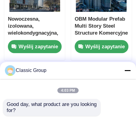
Nowoczesna,
OBM Modular Prefab
izolowana,
Multi Story Steel
wielokondygnacyjna,
Structure Komercyjne
prefabrykowana hala
biurowce
Wyślij zapytanie
Wyślij zapytanie
przemysłowa,
konstrukcja stalowa,
budynek komercyjny
Classic Group
4:03 PM
Good day, what product are you looking 
for?
Współczesny
3 piętrowe budynki
budynek
stalowe