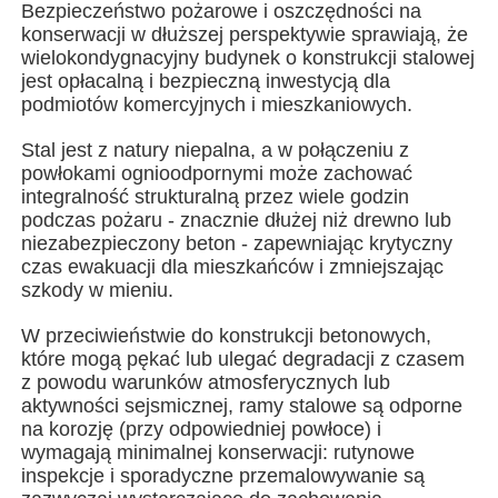
Bezpieczeństwo pożarowe i oszczędności na
konserwacji w dłuższej perspektywie sprawiają, że
wielokondygnacyjny budynek o konstrukcji stalowej
O nas
jest opłacalną i bezpieczną inwestycją dla
podmiotów komercyjnych i mieszkaniowych.
Wycieczka po fabryce
Stal jest z natury niepalna, a w połączeniu z
powłokami ognioodpornymi może zachować
integralność strukturalną przez wiele godzin
Kontrola jakości
podczas pożaru - znacznie dłużej niż drewno lub
niezabezpieczony beton - zapewniając krytyczny
czas ewakuacji dla mieszkańców i zmniejszając
Skontaktuj się z nami
szkody w mieniu.
W przeciwieństwie do konstrukcji betonowych,
Aktualności
które mogą pękać lub ulegać degradacji z czasem
z powodu warunków atmosferycznych lub
aktywności sejsmicznej, ramy stalowe są odporne
Wszystkie przypadki
na korozję (przy odpowiedniej powłoce) i
wymagają minimalnej konserwacji: rutynowe
inspekcje i sporadyczne przemalowywanie są
Poprosić o wycenę