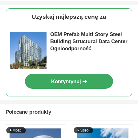
Stalowa konstrukcja domek dla drobiu
Uzyskaj najlepszą cenę za
Wielopiętrowa konstrukcja stalowa
OEM Prefab Multi Story Steel
Building Structural Data Center
Ognioodporność
Struktura stali przemysłowej
Public Steel Building
Kontyntynuj
Komercyjna konstrukcja stalowa
Polecane produkty
Prefabrykowana konstrukcja stalowa