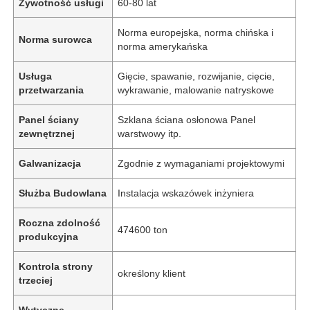
Żywotność usługi
60-80 lat
Norma europejska, norma chińska i
Norma surowca
norma amerykańska
Usługa
Gięcie, spawanie, rozwijanie, cięcie,
przetwarzania
wykrawanie, malowanie natryskowe
Panel ściany
Szklana ściana osłonowa Panel
zewnętrznej
warstwowy itp.
Galwanizacja
Zgodnie z wymaganiami projektowymi
Służba Budowlana
Instalacja wskazówek inżyniera
Roczna zdolność
474600 ton
produkcyjna
Kontrola strony
określony klient
trzeciej
Wytyczne