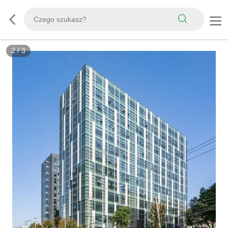
2
/
3