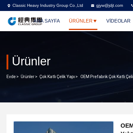
Classic Heavy Industry Group Co.,Ltd
gjyw@jdjt.com
ANA SAYFA
ÜRÜNLER
VİDEOLAR
Ürünler
Evde
>
Ürünler
>
Çok Katlı Çelik Yapı
>
OEM Prefabrik Çok Katlı Çeli
OEM 