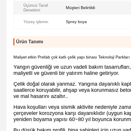
Üçüncü Taraf
Müşteri Belirtildi
Denetimi:
Yüzey işleme:
Sprey boya
Ürün Tanımı
Maliyet etkin Prefab çok katlı çelik yapı binası Teknoloji Parkları
Yangın güvenliği ve uzun vadeli bakım tasarrufları, 
maliyetli ve güvenli bir yatırım haline getiriyor.
Çelik doğal olarak yanmaz. Yangına dayanıklı kapla
saatlerce koruyabilir, ahşap veya korunmasız betonda
ve mal hasarını azaltır..
Hava koşulları veya sismik aktivite nedeniyle zama
çerçeveler korozyona karşı dayanıklıdır (uygun ka
yeniden boyama yapısı 60~80 yıl boyunca korunmak i
Bu düşük bakım profili, bina sahipleri için uzun v