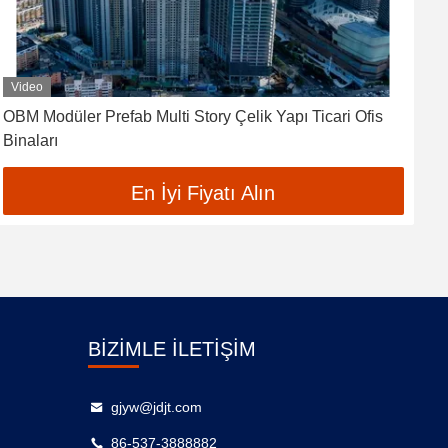
Video
OBM Modüler Prefab Multi Story Çelik Yapı Ticari Ofis
Ç
Binaları
En İyi Fiyatı Alın
BIZIMLE İLETIŞIM
gjyw@jdjt.com
86-537-3888882