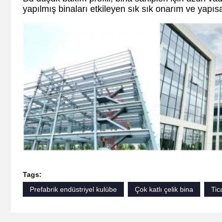
yapılmış binaları etkileyen sık sık onarım ve yapısa
Tags:
Prefabrik endüstriyel kulübe
Çok katlı çelik bina
Tic