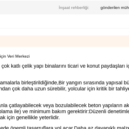
İnşaat rehberliği:
gönderilen müh
 için Veri Merkezi
çok katlı çelik yapı binalarını ticari ve konut paydaşları 
malarla birleştirildiğinde,Bir yangın sırasında yapısal 
n çok daha uzun sürebilir, yolcular için kritik bir tahliy
nla çatlayabilecek veya bozulabilecek beton yapıların ak
plama ile) ve minimum bakım gerektirir:Düzenli denetimle
çin genellikle yeterlidir.
adede önemli tasarruflara yol açar.Daha az dayanıklı ma