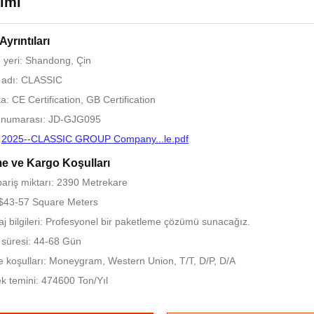
tımı
Ayrıntıları
yeri: Shandong, Çin
 adı: CLASSIC
ka: CE Certification, GB Certification
 numarası: JD-GJG095
:
2025--CLASSIC GROUP Company...le.pdf
 ve Kargo Koşulları
pariş miktarı: 2390 Metrekare
 $43-57 Square Meters
j bilgileri: Profesyonel bir paketleme çözümü sunacağız.
 süresi: 44-68 Gün
koşulları: Moneygram, Western Union, T/T, D/P, D/A
k temini: 474600 Ton/Yıl