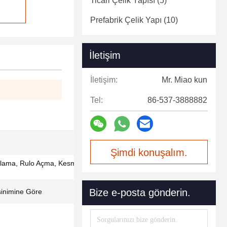
Ticari Çelik Yapısı
(5)
Prefabrik Çelik Yapı
(10)
İletişim
İletişim:
Mr. Miao kun
Tel:
86-537-3888882
Şimdi konuşalım.
lama, Rulo Açma, Kesme, Delme, Sprey
Bize e-posta gönderin.
inimine Göre