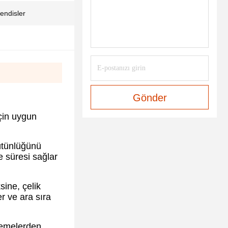
endisler
Gönder
için uygun
bütünlüğünü
e süresi sağlar
sine, çelik
r ve ara sıra
lzemelerden