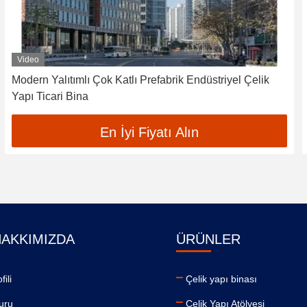
Video
Modern Yalıtımlı Çok Katlı Prefabrik Endüstriyel Çelik
Yapı Ticari Bina
En İyi Fiyatı Alın
HAKKIMIZDA
ÜRÜNLER
fili
Çelik yapı binası
uru
Çelik Yapı Atölyesi