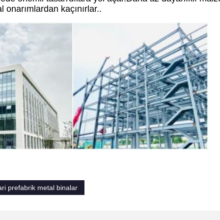
l onarımlardan kaçınırlar..
ari prefabrik metal binalar