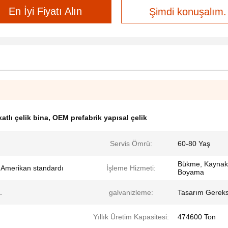
En İyi Fiyatı Alın
Şimdi konuşalım.
atlı çelik bina
,
OEM prefabrik yapısal çelik
Servis Ömrü:
60-80 Yaş
Bükme, Kaynak
e Amerikan standardı
İşleme Hizmeti:
Boyama
.
galvanizleme:
Tasarım Gereks
Yıllık Üretim Kapasitesi:
474600 Ton