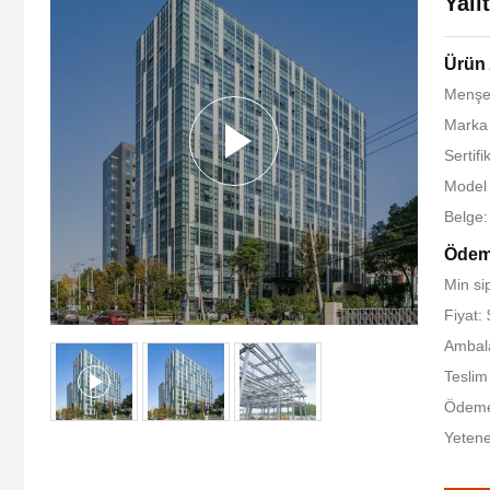
Yalı
Ürün 
Menşe 
Marka
Sertifi
Model
Belge
Ödeme
Min si
Fiyat:
Ambala
Teslim
Ödeme 
Yetene