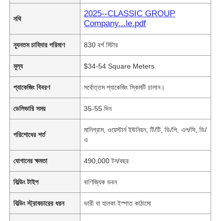
2025--CLASSIC GROUP
নথি
Company...le.pdf
ন্যূনতম চাহিদার পরিমাণ
830 বর্গ মিটার
মূল্য
$34-54 Square Meters
প্যাকেজিং বিবরণ
সর্বোত্তম প্যাকেজিং স্কিমটি চালান।
ডেলিভারি সময়
35-55 দিন
মানিগ্রাম, ওয়েস্টার্ন ইউনিয়ন, টি/টি, ডি/পি, এল/সি, ডি/
পরিশোধের শর্ত
এ
যোগানের ক্ষমতা
490,000 টন/বছর
বিল্ডিং টাইপ
বাণিজ্যিক ভবন
বিল্ডিং স্ট্রাকচারের ধরন
ভারী বা হালকা ইস্পাত কাঠামো