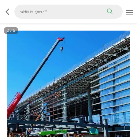
2
/
5