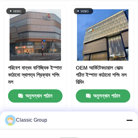
পরিবেশ বান্ধব বাণিজ্যিক ইস্পাত
OEM আর্কিটেকচারাল কোল্ড
কাঠামো স্থাপত্য প্রিফ্যাব শপিং
গঠিত ইস্পাত কাঠামো শপিং মল
মল
বিল্ডিং
অনুসন্ধান পাঠান
অনুসন্ধান পাঠান
Classic Group