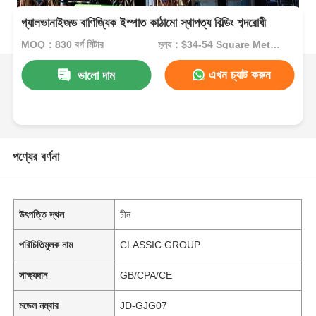
গ্যালভানাইজড বাণিজ্যিক ইস্পাত কাঠামো স্থাপত্য বিল্ডিং শব্দরোধী
MOQ：830 বর্গ মিটার
মূল্য：$34-54 Square Meters
এখন চ্যাট করুন
ভালো দাম
পণ্যের বর্ণনা
উৎপত্তি স্থল
চীন
পরিচিতিমুলক নাম
CLASSIC GROUP
সাক্ষ্যদান
GB/CPA/CE
মডেল নম্বার
JD-GJG07