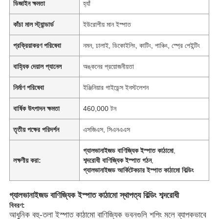
ডিজাইন ক্ষমতা
হ্যাঁ
কাঁচা মাল স্ট্যান্ডার্ড
ইউরোপীয় মান ইস্পাত
প্রক্রিয়াকরণ পরিষেবা
নমন, ঢালাই, ডিকোইলিং, কাটিং, পাঞ্চিং, স্প্রে পেইন্টিং
বাহ্যিক দেয়াল প্যানেল
অঙ্কনের প্রয়োজনীয়তা
নির্মাণ পরিষেবা
ইঞ্জিনিয়ার গাইডেন্স ইনস্টলেশন
বার্ষিক উৎপাদন ক্ষমতা
460,000 টন
তৃতীয় পক্ষের পরিদর্শন
এসজিএস, সিএনএএস
গ্যালভানাইজড বাণিজ্যিক ইস্পাত কাঠামো
,
লক্ষণীয় করা:
শব্দরোধী বাণিজ্যিক ইস্পাত গঠন
,
গ্যালভানাইজড আর্কিটেকচার ইস্পাত কাঠামো বিল্ডিং
গ্যালভানাইজড বাণিজ্যিক ইস্পাত কাঠামো স্থাপত্য বিল্ডিং শব্দরোধী
বিবরণ:
আধুনিক বহু-তলা ইস্পাত কাঠামো বাণিজ্যিক ভবনগুলি শপিং মলে ব্যাপকভাবে