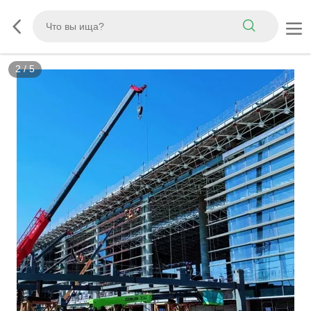
2
/
5