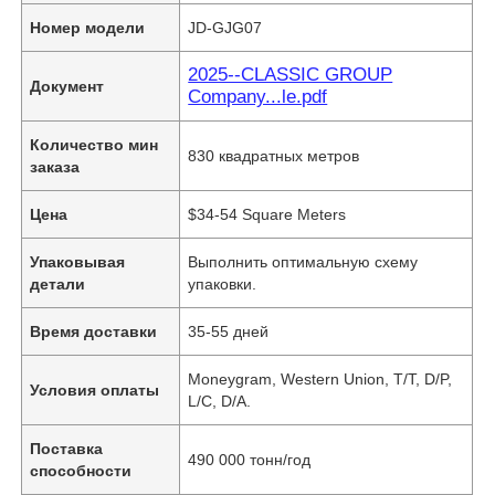
Номер модели
JD-GJG07
2025--CLASSIC GROUP
Документ
Company...le.pdf
Количество мин
830 квадратных метров
заказа
Цена
$34-54 Square Meters
Упаковывая
Выполнить оптимальную схему
детали
упаковки.
Время доставки
35-55 дней
Moneygram, Western Union, T/T, D/P,
Условия оплаты
L/C, D/A.
Поставка
490 000 тонн/год
способности