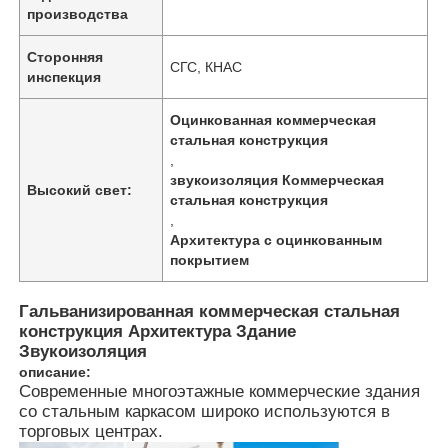
производства
Сторонняя
СГС, КНАС
инспекция
Оцинкованная коммерческая
стальная конструкция
,
звукоизоляция Коммерческая
Высокий свет:
стальная конструкция
,
Архитектура с оцинкованным
покрытием
Гальванизированная коммерческая стальная
Главная страница
конструкция Архитектура Здание
Звукоизоляция
описание:
Продукция
Современные многоэтажные коммерческие здания
со стальным каркасом широко используются в
торговых центрах.
Ролики