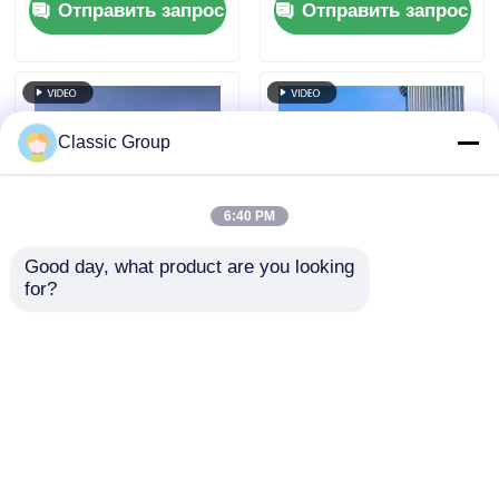
Отправить запрос
Отправить запрос
конструкции
стальной
Архитектура
конструкции
Префабрикаты
Торговый центр
Classic Group
6:40 PM
Good day, what product are you looking 
for?
Коммерческие
Префабрикация
архитектурные
многоэтажная
стальные здания
коммерческая
Металлические
стальная
Отправить запрос
Отправить запрос
конструкции Офис
конструкция
ODM
офисная
металлическая
архитектура
Главная страница
Карта сайта
контактные данные