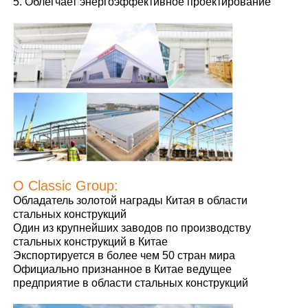
5. Облегчает энергоэффективное проектирование
Стальная конструкция здания
Мастерская стальных конструкций
склад стальной конструкции
Стальные конструкции
О Classic Group:
Обладатель золотой награды Китая в области
Тяжелая стальная структура
стальных конструкций
Один из крупнейших заводов по производству
стальных конструкций в Китае
Мост из стальной конструкции
Экспортируется в более чем 50 стран мира
Официально признанное в Китае ведущее
предприятие в области стальных конструкций
Стальная конструкция офиса