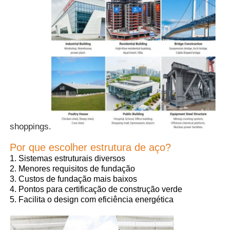
Quem Somos
Fábrica
Controle de Qualidade
shoppings.
Fale Conosco
Por que escolher estrutura de aço?
1. Sistemas estruturais diversos
notícias
2. Menores requisitos de fundação
3. Custos de fundação mais baixos
4. Pontos para certificação de construção verde
Todos os casos
5. Facilita o design com eficiência energética
Pedir um orçamento