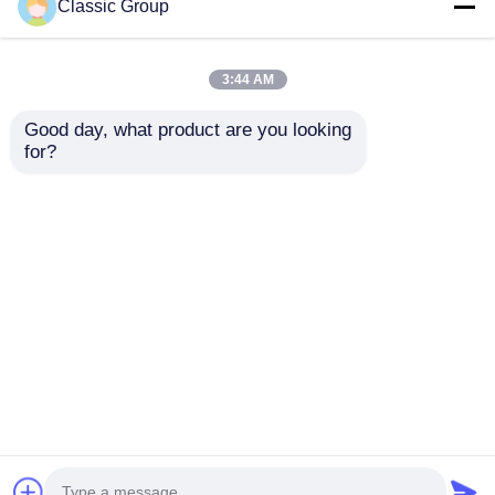
Classic Group
3:44 AM
Good day, what product are you looking 
for?
Edifícios Comerciais
Edifício pré-fabricado
de Aço Arquitetônico
de estruturas
Estrutura Metálica
comerciais de aço de
Escritório ODM
vários andares
Enviar inquérito
Enviar inquérito
Casa
Mapa do Site
Fale Conosco
Desktop Site
Mapa do Site
Política de privacidade
Qualidade
Edifício da estrutura de aço
Fábrica da
china.Copyright © 2026 Classic Heavy Industry