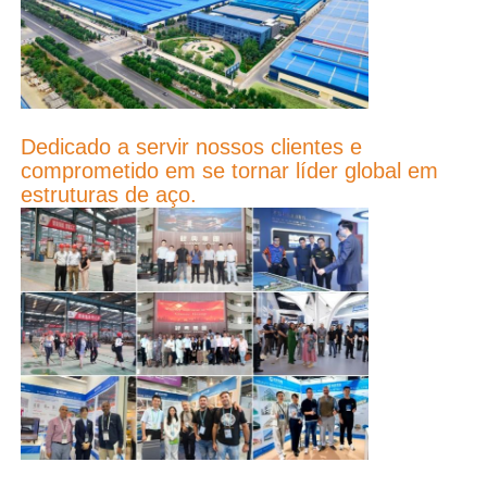
Galpão Estrutura Metálica
Estrutura de aço de vários andares
Dedicado a servir nossos clientes e
comprometido em se tornar líder global em
Estrutura de aço industrial
estruturas de aço.
Edifício Público de Aço
Estrutura do aço comercial
Estrutura de aço pré-fabricada