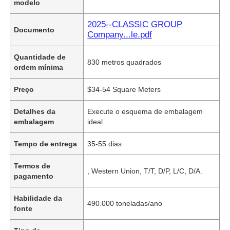
modelo
2025--CLASSIC GROUP
Documento
Company...le.pdf
Quantidade de
830 metros quadrados
ordem mínima
Preço
$34-54 Square Meters
Detalhes da
Execute o esquema de embalagem
embalagem
ideal.
Tempo de entrega
35-55 dias
Termos de
, Western Union, T/T, D/P, L/C, D/A.
pagamento
Habilidade da
490.000 toneladas/ano
fonte