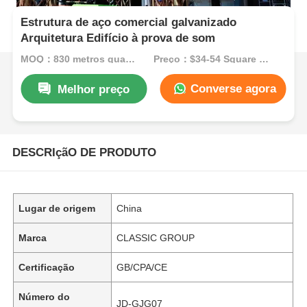
Estrutura de aço comercial galvanizado
Arquitetura Edifício à prova de som
MOQ：830 metros quadrados
Preço：$34-54 Square Meters
Converse agora
Melhor preço
DESCRIçãO DE PRODUTO
Lugar de origem
China
Marca
CLASSIC GROUP
Certificação
GB/CPA/CE
Número do
JD-GJG07