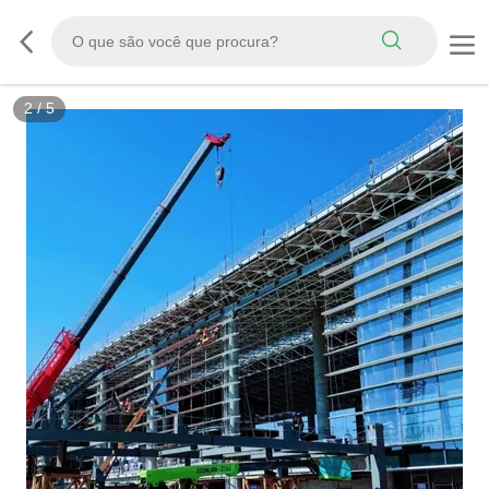
2
/
5