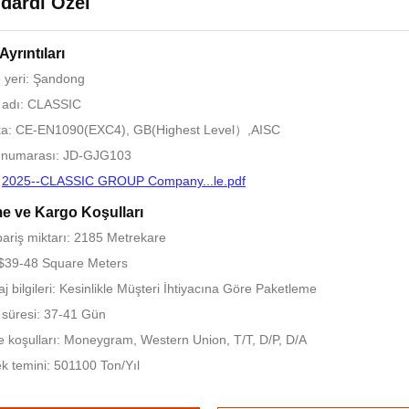
dardı Özel
Ayrıntıları
 yeri: Şandong
 adı: CLASSIC
ika: CE-EN1090(EXC4), GB(Highest Level）,AISC
 numarası: JD-GJG103
:
2025--CLASSIC GROUP Company...le.pdf
 ve Kargo Koşulları
pariş miktarı: 2185 Metrekare
 $39-48 Square Meters
j bilgileri: Kesinlikle Müşteri İhtiyacına Göre Paketleme
 süresi: 37-41 Gün
koşulları: Moneygram, Western Union, T/T, D/P, D/A
k temini: 501100 Ton/Yıl