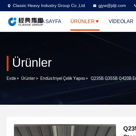
Classic Heavy Industry Group Co.,Ltd
gjyw@jdjt.com
ANA SAYFA
ÜRÜNLER
VİDEOLAR
Ürünler
Evde
>
Ürünler
>
Endüstriyel Çelik Yapısı
>
Q235B Q355B Q420B Endü
Q235