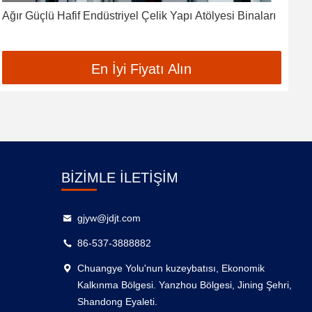
Ağır Güçlü Hafif Endüstriyel Çelik Yapı Atölyesi Binaları
Y
H
En İyi Fiyatı Alın
BIZIMLE İLETIŞIM
gjyw@jdjt.com
86-537-3888882
Chuangye Yolu'nun kuzeybatısı, Ekonomik
Kalkınma Bölgesi. Yanzhou Bölgesi, Jining Şehri,
Shandong Eyaleti.