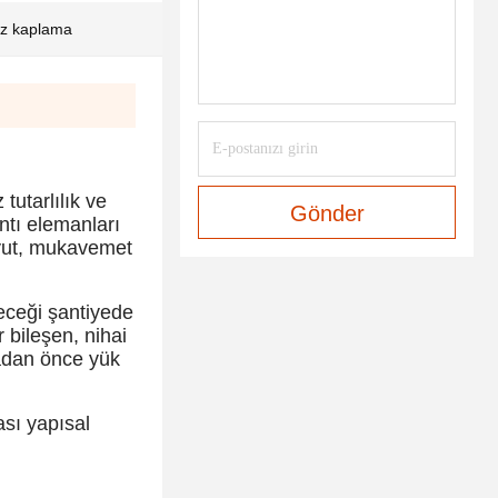
ez kaplama
tutarlılık ve
Gönder
ntı elemanları
boyut, mukavemet
leceği şantiyede
 bileşen, nihai
madan önce yük
sı yapısal