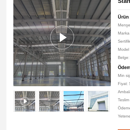
Stan
Ürün 
Menşe
Marka
Sertif
Model
Belge
Ödeme
Min si
Fiyat:
Ambala
Teslim
Ödeme 
Yetene