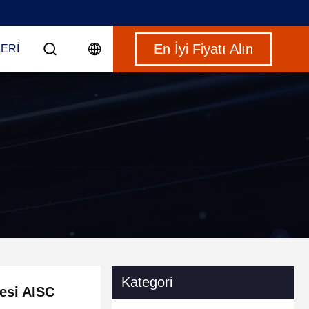
En İyi Fiyatı Alın
ERI
Kategori
esi AISC