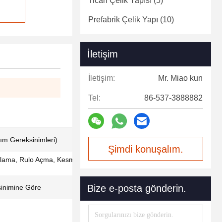
Ticari Çelik Yapısı
(5)
Prefabrik Çelik Yapı
(10)
İletişim
İletişim:
Mr. Miao kun
Tel:
86-537-3888882
rım Gereksinimleri)
Şimdi konuşalım.
lama, Rulo Açma, Kesme, Delme, Sprey
Bize e-posta gönderin.
inimine Göre