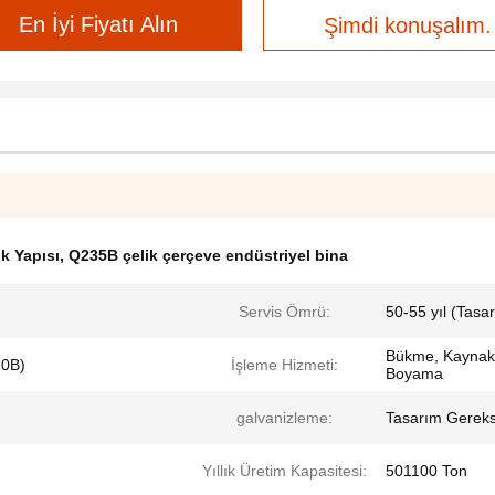
En İyi Fiyatı Alın
Şimdi konuşalım.
ik Yapısı
,
Q235B çelik çerçeve endüstriyel bina
Servis Ömrü:
50-55 yıl (Tasa
Bükme, Kaynak
20B)
İşleme Hizmeti:
Boyama
galvanizleme:
Tasarım Gereks
Yıllık Üretim Kapasitesi:
501100 Ton