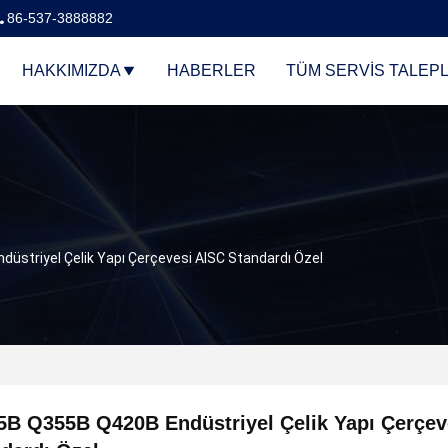
86-537-3888882
HAKKIMIZDA
HABERLER
TÜM SERVIS TALEPL
striyel Çelik Yapı Çerçevesi AISC Standardı Özel
B Q355B Q420B Endüstriyel Çelik Yapı Çerçev