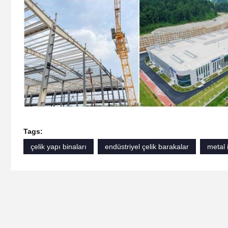
Tags:
çelik yapı binaları
endüstriyel çelik barakalar
metal 