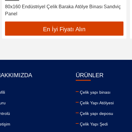
80x160 Endüstriyel Çelik Baraka Atölye Binası Sandviç
Panel
En İyi Fiyatı Alın
HAKKIMIZDA
ÜRÜNLER
fili
Çelik yapı binası
uru
Çelik Yapı Atölyesi
ntrolü
Çelik yapı deposu
letişim
Çelik Yapı Şedi