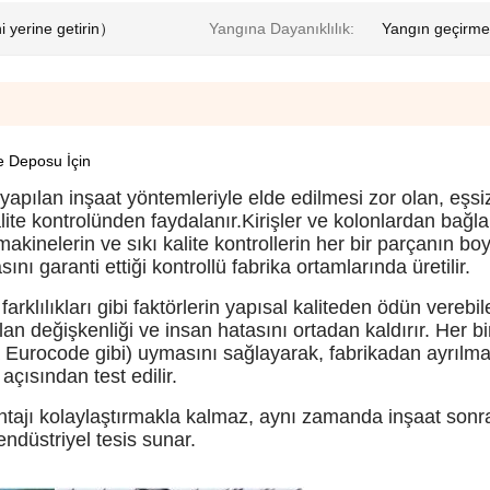
 yerine getirin）
Yangına Dayanıklılık:
Yangın geçirm
ye Deposu İçin
apılan inşaat yöntemleriyle elde edilmesi zor olan, eşsiz 
alite kontrolünden faydalanır.
Kirişler ve kolonlardan bağla
akinelerin ve sıkı kalite kontrollerin her bir parçanın 
nı garanti ettiği kontrollü fabrika ortamlarında üretilir.
arklılıkları gibi faktörlerin yapısal kaliteden ödün verebi
eğişkenliği ve insan hatasını ortadan kaldırır. Her bir
a Eurocode gibi) uymasını sağlayarak, fabrikadan ayrıl
çısından test edilir.
tajı kolaylaştırmakla kalmaz, aynı zamanda inşaat sonra
endüstriyel tesis sunar.