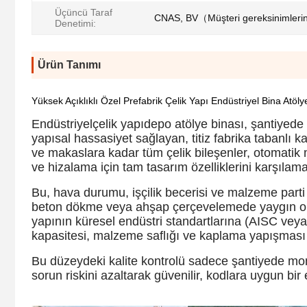
Üçüncü Taraf
CNAS, BV（Müşteri gereksinimlerini
Denetimi:
Ürün Tanımı
Yüksek Açıklıklı Özel Prefabrik Çelik Yapı Endüstriyel Bina Atöl
Endüstriyel
çelik yapı
depo atölye binası, şantiyede y
yapısal hassasiyet sağlayan, titiz fabrika tabanlı k
ve makaslara kadar tüm çelik bileşenler, otomatik m
ve hizalama için tam tasarım özelliklerini karşılaması
Bu, hava durumu, işçilik becerisi ve malzeme parti f
beton dökme veya ahşap çerçevelemede yaygın olan d
yapının küresel endüstri standartlarına (AISC vey
kapasitesi, malzeme saflığı ve kaplama yapışması a
Bu düzeydeki kalite kontrolü sadece şantiyede mon
sorun riskini azaltarak güvenilir, kodlara uygun bir 