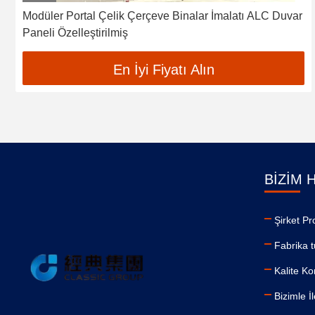
Modüler Portal Çelik Çerçeve Binalar İmalatı ALC Duvar
Paneli Özelleştirilmiş
En İyi Fiyatı Alın
BIZIM 
Şirket Pro
Fabrika t
Kalite Ko
Bizimle İ