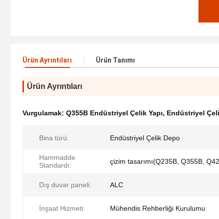
Ürün Ayrıntıları
Ürün Tanımı
Ürün Ayrıntıları
Vurgulamak:
Q355B Endüstriyel Çelik Yapı
,
Endüstriyel Çel
Bina türü:
Endüstriyel Çelik Depo
Hammadde
çizim tasarımı(Q235B, Q355B, Q4
Standardı:
Dış duvar paneli:
ALC
İnşaat Hizmeti:
Mühendis Rehberliği Kurulumu