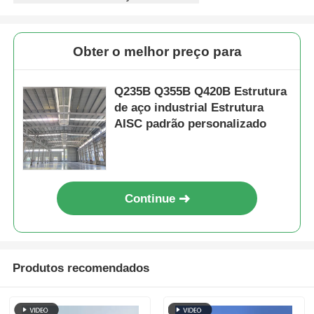
Galpão Estrutura Metálica
Obter o melhor preço para
Estrutura de aço de vários andares
Q235B Q355B Q420B Estrutura
de aço industrial Estrutura
Estrutura de aço industrial
AISC padrão personalizado
Edifício Público de Aço
Continue
Estrutura do aço comercial
Estrutura de aço pré-fabricada
Produtos recomendados