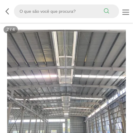
2
/
4