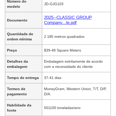
Número do
JD-GJG103
modelo
2025--CLASSIC GROUP
Documento
Company...le.pdf
Quantidade de
2.185 metros quadrados
ordem mínima
Preço
$39-48 Square Meters
Detalhes da
Embalagem estritamente de acordo
embalagem
com a necessidade do cliente
Tempo de entrega
37-41 dias
Termos de
MoneyGram, Western Union, T/T, D/P,
pagamento
D/A.
Habilidade da
501100 toneladas/ano
fonte