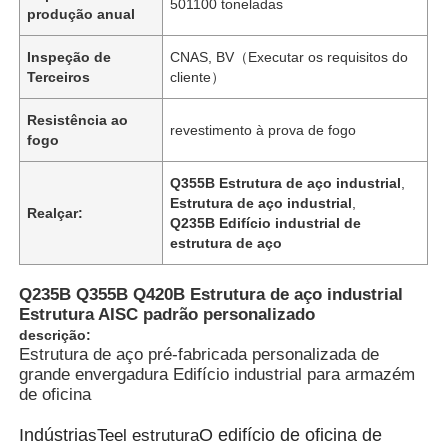
501100 toneladas
produção anual
Inspeção de
CNAS, BV（Executar os requisitos do
Terceiros
cliente）
Resistência ao
revestimento à prova de fogo
fogo
Q355B Estrutura de aço industrial
,
Estrutura de aço industrial
,
Realçar:
Q235B Edifício industrial de
estrutura de aço
Q235B Q355B Q420B Estrutura de aço industrial
Estrutura AISC padrão personalizado
Casa
descrição:
Estrutura de aço pré-fabricada personalizada de
grande envergadura Edifício industrial para armazém
Produtos
de oficina
Indústria
O edifício de oficina de
s
Teel estrutura
Vídeos