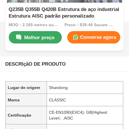
Q235B Q355B Q420B Estrutura de aço industrial
Estrutura AISC padrão personalizado
MOQ：2.185 metros quadrados
Preço：$39-48 Square Meters
Converse agora
Melhor preço
DESCRIçãO DE PRODUTO
Lugar de origem
Shandong
Marca
CLASSIC
CE-EN1090(EXC4), GB(Highest
Certificação
Level）,AISC