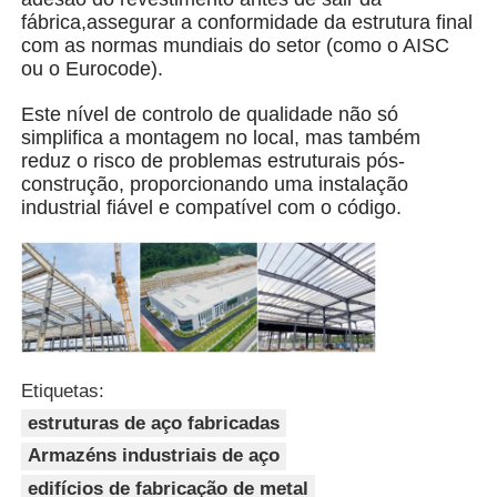
fábrica,assegurar a conformidade da estrutura final
com as normas mundiais do setor (como o AISC
Edifício da estrutura de aço
ou o Eurocode).
Este nível de controlo de qualidade não só
Oficina de Estrutura de Aço
simplifica a montagem no local, mas também
reduz o risco de problemas estruturais pós-
construção, proporcionando uma instalação
Armazém de estruturas de aço
industrial fiável e compatível com o código.
Armazém de estruturas de aço
Construção de aço pesada
Etiquetas:
Ponte de estruturas de aço
estruturas de aço fabricadas
Armazéns industriais de aço
Escritório de estrutura de aço
edifícios de fabricação de metal