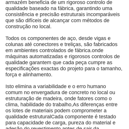
armazém beneficia de um rigoroso controlo de
qualidade baseado na fábrica, garantindo uma
consistência e precisão estruturais incomparáveis
Quem Somos
que são difíceis de alcançar com métodos de
construção no local.
Fábrica
Todos os componentes de aço, desde vigas e
colunas até conectores e treliças, são fabricados
em ambientes controlados de fábrica.onde
Controle de Qualidade
máquinas automatizadas e rigorosos controlos de
qualidade garantem que cada peça cumpre as
especificações exactas do projeto para o tamanho,
Fale Conosco
força e alinhamento.
Isto elimina a variabilidade e o erro humano
notícias
comum no envergadura de concreto no local ou
estruturação de madeira, onde fatores como o
clima, habilidade do trabalho,As diferenças entre
Todos os casos
os lotes de materiais podem comprometer a
qualidade estruturalCada componente é testado
para capacidade de carga, pureza do material e
Pedir um orçamento
adesão do revestimento antes de sair da