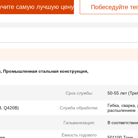
учите самую лучшую цену
Побеседуйте те
я
,
Промышленная стальная конструкция
,
Срок службы:
50-55 лет (Тр
Гибка, сварка,
B, Q420B)
Служба обработки:
распылением
Гальванизация:
В соответстви
Емкость годового
вке
501100 Тонн