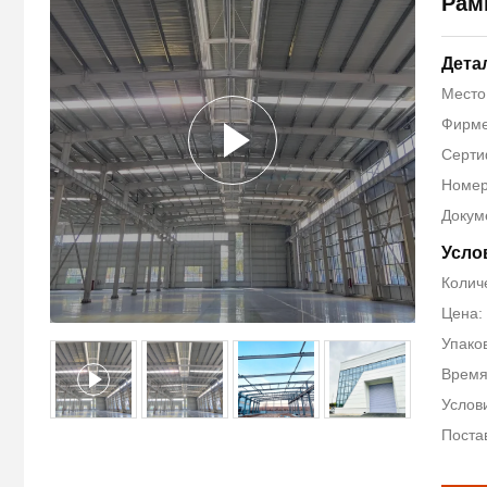
Рам
Дета
Место
Фирме
Серти
Номер
Докум
Усло
Колич
Цена:
Упако
Время
Услови
Поста