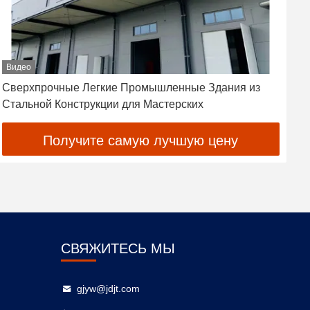
Видео
Сверхпрочные Легкие Промышленные Здания из
О
Стальной Конструкции для Мастерских
а
Получите самую лучшую цену
СВЯЖИТЕСЬ МЫ
gjyw@jdjt.com