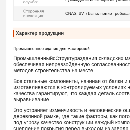
служба:
Сторонняя
CNAS, BV（Выполнение требован
инспекция:
Характер продукции
Промышленное здание для мастерской
Промышленный
с
Структура
здания складских м
обеспечивая непревзойденную согласованность
методов строительства на месте.
Все стальные компоненты, начиная от балки и
изготавливаются в контролируемых условиях н
качества гарантируют, что каждая деталь соот
выравнивание.
Это устраняет изменчивость и человеческие ош
деревянной рамке, где такие факторы, как пог
под угрозу качество конструкции.Каждый компо
сцепление покрытия перед выходом из завода.