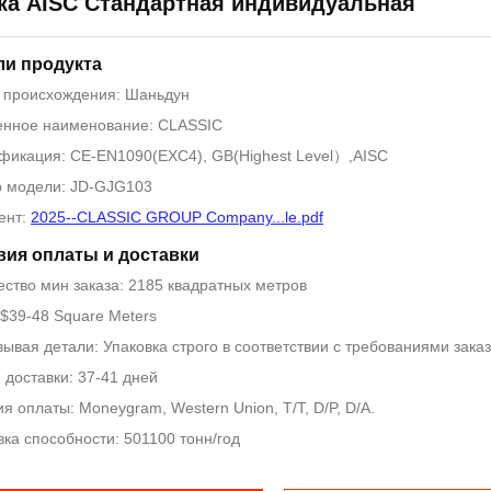
ка AISC Стандартная индивидуальная
ли продукта
 происхождения: Шаньдун
нное наименование: CLASSIC
фикация: CE-EN1090(EXC4), GB(Highest Level）,AISC
 модели: JD-GJG103
ент:
2025--CLASSIC GROUP Company...le.pdf
вия оплаты и доставки
ество мин заказа: 2185 квадратных метров
 $39-48 Square Meters
вывая детали: Упаковка строго в соответствии с требованиями зака
 доставки: 37-41 дней
я оплаты: Moneygram, Western Union, T/T, D/P, D/A.
вка способности: 501100 тонн/год