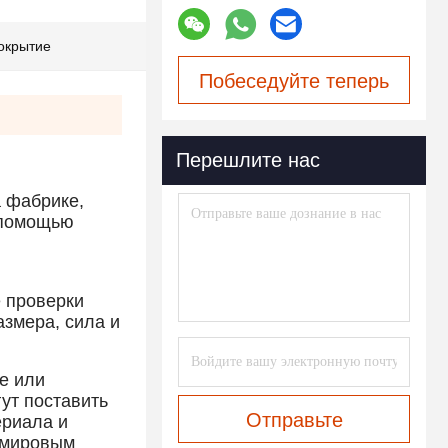
окрытие
Побеседуйте теперь
Перешлите нас
а фабрике,
с помощью
 проверки
азмера, сила и
е или
гут поставить
Отправьте
ериала и
ы мировым