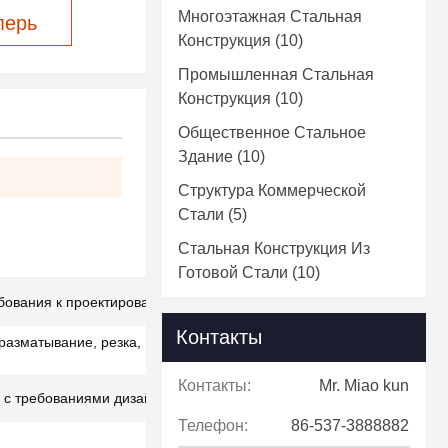
Многоэтажная Стальная
перь
Конструкция
(10)
Промышленная Стальная
Конструкция
(10)
Общественное Стальное
Здание
(10)
Структура Коммерческой
Стали
(5)
Стальная Конструкция Из
Готовой Стали
(10)
ебования к проектированию)
Контакты
 разматывание, резка, штамповка, окраска
Контакты:
Mr. Miao kun
и с требованиями дизайна
Телефон:
86-537-3888882