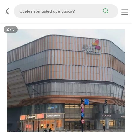
2
/
3