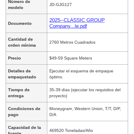
Número de
JD-GJG127
modelo
2025--CLASSIC GROUP
Documento
Company...le.pdf
Cantidad de
2760 Metros Cuadrados
orden mínima
Precio
$49-59 Square Meters
Detalles de
Ejecutar el esquema de empaque
empaquetado
óptimo.
Tiempo de
35-39 días (ejecutar los requisitos del
entrega
proyecto)
Condiciones de
Moneygram, Western Union, T/T, D/P,
pago
D/A
Capacidad de la
469520 Toneladas/Año
fuente