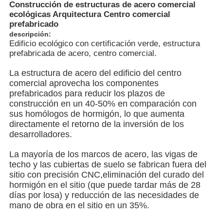
Construcción de estructuras de acero comercial
ecológicas Arquitectura Centro comercial
prefabricado
Sobre nosotros
descripción:
Edificio ecológico con certificación verde, estructura
prefabricada de acero, centro comercial.
Visita a la fábrica
La estructura de acero del edificio del centro
comercial aprovecha los componentes
Control de Calidad
prefabricados para reducir los plazos de
construcción en un 40-50% en comparación con
sus homólogos de hormigón, lo que aumenta
Contacto
directamente el retorno de la inversión de los
desarrolladores.
noticias
La mayoría de los marcos de acero, las vigas de
techo y las cubiertas de suelo se fabrican fuera del
sitio con precisión CNC,eliminación del curado del
Todos los casos
hormigón en el sitio (que puede tardar más de 28
días por losa) y reducción de las necesidades de
mano de obra en el sitio en un 35%.
Solicitar una cotización