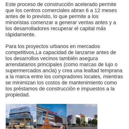
Este proceso de construcción acelerado permite
que los centros comerciales abran 6 a 12 meses
Edificio de estructura de acero
antes de lo previsto, lo que permite a los
minoristas comenzar a generar ventas antes y a
los desarrolladores recuperar el capital más
Taller de estructura de acero
rápidamente.
Para los proyectos urbanos en mercados
almacén de estructuras de acero
competitivos,La capacidad de lanzarse antes de
los desarrollos vecinos también asegura
arrendatarios principales (como marcas de lujo o
El depósito de estructuras de acero
supermercados ancla) y crea una lealtad temprana
a la marca entre los compradores locales, mientras
se minimizan los costos de mantenimiento como
Estructura de acero pesada
los préstamos de construcción e impuestos a la
propiedad.
Puente de estructura de acero
Oficina de estructura de acero