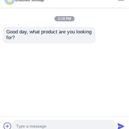
3:10 PM
Good day, what product are you looking 
for?
Construcción de
Edificio de
estructuras de acero
arquitectura de
galvanizado
estructura de acero
comercial
comercial de varios
Enviar Consulta
Enviar Consulta
pisos prefabricado
Inicio
Mapa del Sitio
Contactar Ahora
Desktop Site
Mapa del Sitio
Políticas de privacidad
Calidad
Edificio de estructura de acero
Fábrica De
China.Copyright © 2026 Classic Heavy Industry