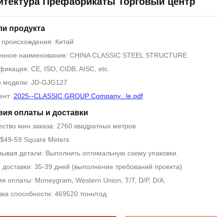
итектура Префабрикаты Торговый центр
ли продукта
 происхождения: Китай
нное наименование: CHINA CLASSIC STEEL STRUCTURE
икация: CE, ISO, CIDB, AISC, etc.
 модели: JD-GJG127
ент:
2025--CLASSIC GROUP Company...le.pdf
вия оплаты и доставки
ество мин заказа: 2760 квадратных метров
 $49-59 Square Meters
вывая детали: Выполнить оптимальную схему упаковки.
 доставки: 35-39 дней (выполнение требований проекта)
я оплаты: Moneygram, Western Union, T/T, D/P, D/A.
вка способности: 469520 тонн/год