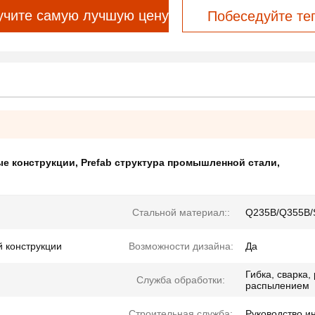
учите самую лучшую цену
Побеседуйте те
ые конструкции
,
Prefab структура промышленной стали
,
Стальной материал::
Q235B/Q355B/
й конструкции
Возможности дизайна:
Да
Гибка, сварка,
Служба обработки:
распылением
Строительная служба:
Руководство и