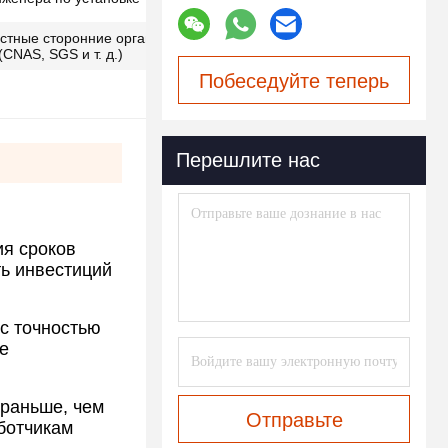
стные сторонние организации по
CNAS, SGS и т. д.)
Побеседуйте теперь
Перешлите нас
.
ия сроков
ь инвестиций
с точностью
е
 раньше, чем
Отправьте
ботчикам