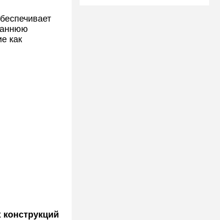
обеспечивает
 раннюю
е как
 конструкций