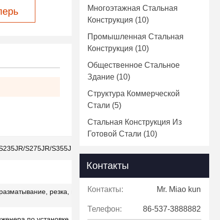
Многоэтажная Стальная
перь
Конструкция
(10)
Промышленная Стальная
Конструкция
(10)
Общественное Стальное
Здание
(10)
Структура Коммерческой
Стали
(5)
Стальная Конструкция Из
Готовой Стали
(10)
S235JR/S275JR/S355JR
Контакты
Контакты:
Mr. Miao kun
 разматывание, резка, штамповка, окраска
Телефон:
86-537-3888882
нженера по установке