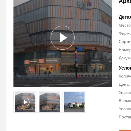
Арх
Дета
Место
Фирме
Сертиф
Номер
Докум
Усло
Колич
Цена:
Упако
Время
Услови
Поста