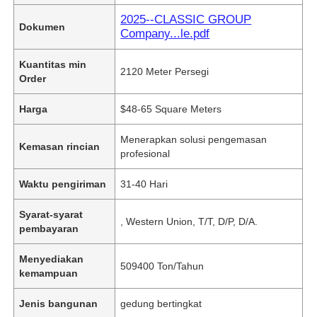
2025--CLASSIC GROUP
Dokumen
Company...le.pdf
Kuantitas min
2120 Meter Persegi
Order
Harga
$48-65 Square Meters
Menerapkan solusi pengemasan
Kemasan rincian
profesional
Waktu pengiriman
31-40 Hari
Syarat-syarat
, Western Union, T/T, D/P, D/A.
pembayaran
Menyediakan
509400 Ton/Tahun
kemampuan
Jenis bangunan
gedung bertingkat