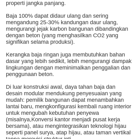
properti jangka panjang.
Baja 100% dapat didaur ulang dan sering
Tentang kita
mengandung 25-30% kandungan daur ulang,
mengurangi jejak karbon bangunan dibandingkan
dengan beton (yang menghasilkan CO2 yang
Wisata pabrik
signifikan selama produksi).
Kerangka baja ringan juga membutuhkan bahan
Kontrol kualitas
dasar yang lebih sedikit, lebih mengurangi dampak
lingkungan dengan meminimalkan penggalian dan
penggunaan beton.
Hubungi kami
Di luar konstruksi awal, daya tahan baja dan
desain modular mendukung penyesuaian yang
Berita
mudah: pemilik bangunan dapat menambahkan
lantai baru, mengkonfigurasi kembali ruang interior
untuk mengubah kebutuhan penyewa
Semua Kasus
(misalnya,Konversi kantor menjadi pusat kerja
bersama), atau mengintegrasikan teknologi hijau
seperti panel surya, atap hijau, atau taman vertikal
Quote request suatu
tanpa merevisi struktur inti.