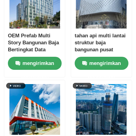
OEM Prefab Multi
tahan api multi lantai
Story Bangunan Baja
struktur baja
Bertingkat Data
bangunan pusat
Center Fireproofing
perbelanjaan prefab
mengirimkan
mengirimkan
manufaktur ODM
permintaan
permintaan