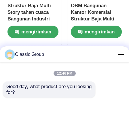
Struktur Baja Multi
OBM Bangunan
Story tahan cuaca
Kantor Komersial
Bangunan Industri
Struktur Baja Multi
Custom
Lantai Prefab
mengirimkan
mengirimkan
Modular
permintaan
permintaan
Classic Group
12:46 PM
Good day, what product are you looking 
for?
Konstruksi Kerangka
Gedung Baja 3 Lantai
Baja Bangunan
Kedap Suara untuk
Bertingkat Modern
Sekolah dan Bengkel
Peb Ringan OEM
Pra-fabrikasi