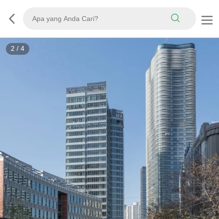
2
/
4