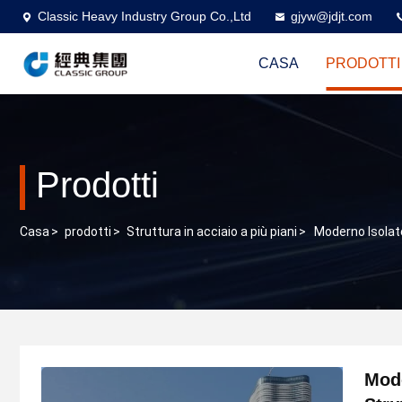
Classic Heavy Industry Group Co.,Ltd
gjyw@jdjt.com
CASA
PRODOTTI
Prodotti
Casa
>
prodotti
>
Struttura in acciaio a più piani
>
Moderno Isolato
Mode