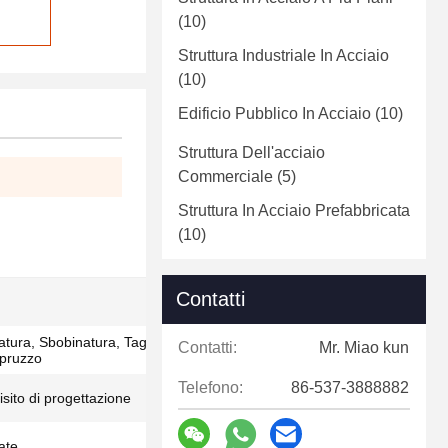
(10)
Struttura Industriale In Acciaio
(10)
Edificio Pubblico In Acciaio
(10)
Struttura Dell'acciaio
Commerciale
(5)
Struttura In Acciaio Prefabbricata
(10)
Contatti
atura, Sbobinatura, Taglio, Punzonatura,
Contatti:
Mr. Miao kun
spruzzo
Telefono:
86-537-3888882
isito di progettazione
ate