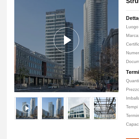
Stru
Detta
Luogo 
Marca
Certif
Numer
Docum
Termi
Quanti
Prezzo
Imball
Tempi 
Termin
Capaci