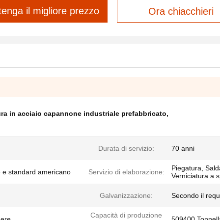
tenga il migliore prezzo
Ora chiacchieri
ura in acciaio capannone industriale prefabbricato
,
Durata di servizio:
70 anni
Piegatura, Sald
e e standard americano
Servizio di elaborazione:
Verniciatura a 
Galvanizzazione:
Secondo il requ
Capacità di produzione
nere
509400 Tonnell