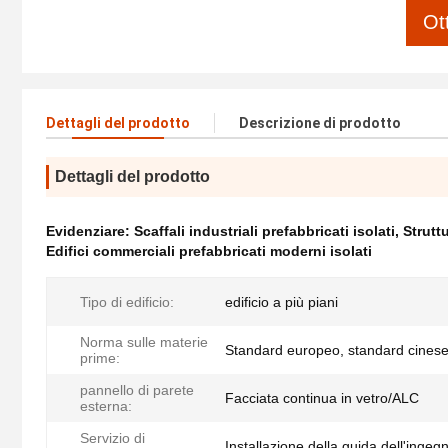
Ot
Dettagli del prodotto
Descrizione di prodotto
Dettagli del prodotto
Evidenziare:
Scaffali industriali prefabbricati isolati
,
Strutt
Edifici commerciali prefabbricati moderni isolati
Tipo di edificio:
edificio a più piani
Norma sulle materie
Standard europeo, standard cines
prime:
pannello di parete
Facciata continua in vetro/ALC
esterna:
Servizio di
Installazione della guida dell'ingeg