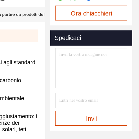
Ora chiacchieri
 partire da prodotti della voce 8528
Spedicaci
si agli standard
 carbonio
ambientale
aggiustamento: i
Invii
genze dei
olari, tetti