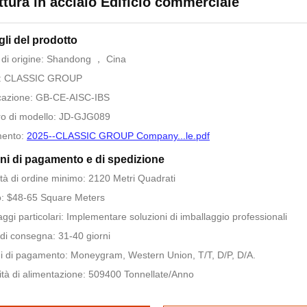
ttura in acciaio Edificio commerciale
gli del prodotto
di origine: Shandong ， Cina
: CLASSIC GROUP
icazione: GB-CE-AISC-IBS
o di modello: JD-GJG089
ento:
2025--CLASSIC GROUP Company...le.pdf
ni di pagamento e di spedizione
tà di ordine minimo: 2120 Metri Quadrati
: $48-65 Square Meters
aggi particolari: Implementare soluzioni di imballaggio professionali
di consegna: 31-40 giorni
i di pagamento: Moneygram, Western Union, T/T, D/P, D/A.
tà di alimentazione: 509400 Tonnellate/Anno