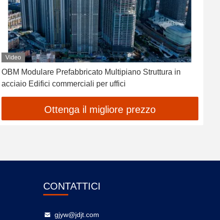
Video
OBM Modulare Prefabbricato Multipiano Struttura in
E
acciaio Edifici commerciali per uffici
a
Ottenga il migliore prezzo
CONTATTICI
gjyw@jdjt.com