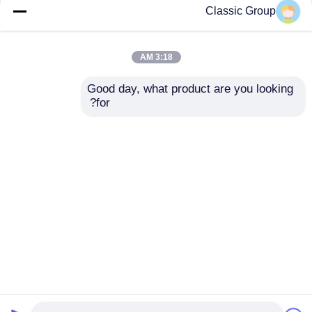
Classic Group
3:18 AM
Good day, what product are you looking 
for?
ساختمان چند طبقه
ساختمان فولادی 3 طبقه
معاصر Peb با سازه
صوتی ضد صدا
فولادی و سبک وزن
OEM
ارسال سؤال
ارسال سؤال
خانه
دربارهی ما
تماس با ما
Desktop Site
نقشه سایت
سیاست حفظ حریم خصوصی
کیفیت
ساخت سازه فولادی
کارخانه چین.Copyright ©