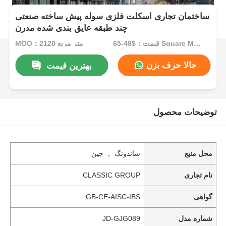
ساختمان تجاری اسکلت فلزی سوله پیش ساخته صنعتی
چند طبقه عایق بندی شده مدرن
قیمت：$48-65 Square Meters
MOQ：2120 متر مربع
حالا حرف بزن
بهترین قیمت
توضیحات محصول
محل منبع
شاندونگ ， چین
نام تجاری
CLASSIC GROUP
گواهی
GB-CE-AISC-IBS
شماره مدل
JD-GJG089