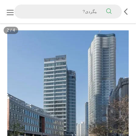
2
/
4