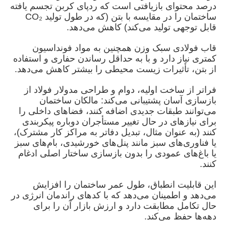
درصد محتوای بازیافتی است که ردپای کربن تجسم یافته
ساختمان را در مقایسه با بتن (که در طول تولید CO₂
قابل توجهی تولید می‌کند) کاهش می‌دهد.
دربارهی ما
قاب فولادی سبک وزن همچنین به مواد فونداسیون
کمتری نیاز دارد و با به حداقل رساندن حفاری و استفاده
کارخانه تور
از بتن، تأثیرات زیست محیطی را بیشتر کاهش می‌دهد.
فراتر از ساخت اولیه، دوام و طراحی مدولار فولاد از
کنترل کیفیت
بازسازی آسان پشتیبانی می‌کند: مالکان ساختمان
می‌توانند طبقات جدیدی اضافه کنند، فضاهای داخلی را
برای نیازهای در حال تغییر مستأجران دوباره پیکربندی
تماس با ما
کنند (به عنوان مثال، تبدیل دفاتر به مراکز کار مشترک)،
یا فناوری‌های سبز مانند پنل‌های خورشیدی، بام‌های سبز
یا باغ‌های عمودی را بدون بازسازی ساختار اصلی ادغام
اخبار
کنند.
این قابلیت انطباق، طول عمر ساختمان را افزایش
همه موارد
می‌دهد و اطمینان می‌دهد که با کدهای راندمان انرژی در
حال تکامل مطابقت دارد و ارزش بازار آن را برای
دهه‌ها حفظ می‌کند.
درخواست نقل قول