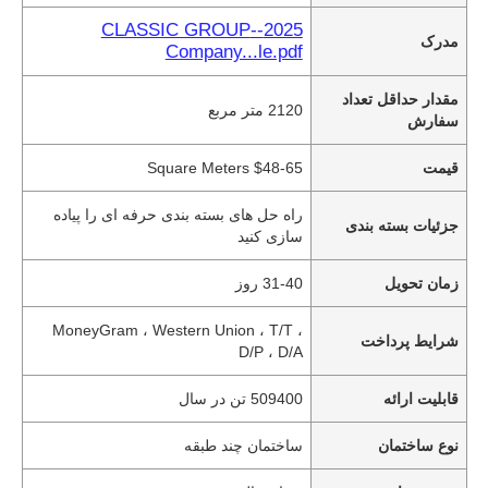
2025--CLASSIC GROUP
مدرک
Company...le.pdf
مقدار حداقل تعداد
2120 متر مربع
سفارش
قیمت
$48-65 Square Meters
راه حل های بسته بندی حرفه ای را پیاده
جزئیات بسته بندی
سازی کنید
زمان تحویل
31-40 روز
MoneyGram ، Western Union ، T/T ،
شرایط پرداخت
D/P ، D/A
قابلیت ارائه
509400 تن در سال
نوع ساختمان
ساختمان چند طبقه