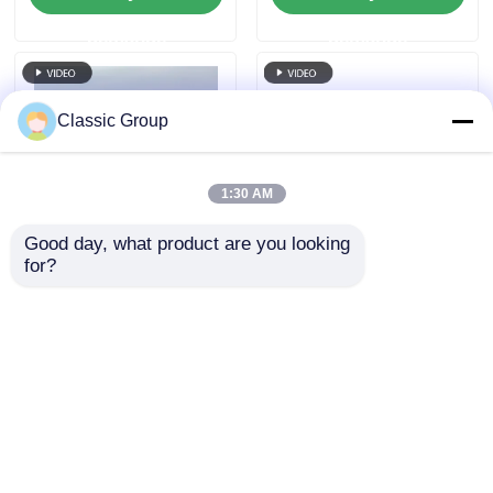
commercial OEM
demande
demande
Classic Group
1:30 AM
Good day, what product are you looking 
for?
Prefab Q690 Public
Bâtiments
Metal Steel Building
commerciaux de
Stadium Storefront
grande surface à
plusieurs étages en
envoyer une
envoyer une
acier, résistants aux
tremblements de
demande
demande
terre et au vent
Aperçu
Au sujet de nous
Contactez-nous
Desktop Site