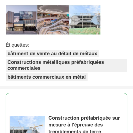
Poulailler à structure métallique
Structure en acier à plusieurs étages
Étiquettes:
Structure en acier industriel
bâtiment de vente au détail de métaux
Constructions métalliques préfabriquées
commerciales
Bâtiment public en acier
bâtiments commerciaux en métal
Structure de l'acier commercial
Structure en acier préfabriqué
Construction préfabriquée sur
mesure à l'épreuve des
tremblements de terre