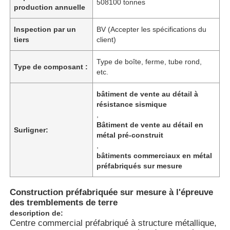
508100 tonnes
production annuelle
Inspection par un
BV (Accepter les spécifications du
tiers
client)
Type de boîte, ferme, tube rond,
Type de composant :
etc.
bâtiment de vente au détail à
résistance sismique
,
Bâtiment de vente au détail en
Surligner:
métal pré-construit
,
bâtiments commerciaux en métal
Aperçu
préfabriqués sur mesure
Construction préfabriquée sur mesure à l'épreuve
Produits
des tremblements de terre
description de:
Centre commercial préfabriqué à structure métallique,
Vidéos