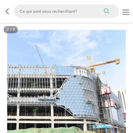
2
/
3