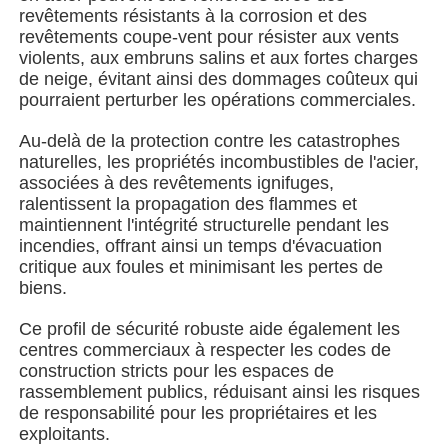
revêtements résistants à la corrosion et des
revêtements coupe-vent pour résister aux vents
Bâtiment de structure en acier
violents, aux embruns salins et aux fortes charges
de neige, évitant ainsi des dommages coûteux qui
pourraient perturber les opérations commerciales.
Atelier de structure en acier
Au-delà de la protection contre les catastrophes
naturelles, les propriétés incombustibles de l'acier,
entrepôt de structures en acier
associées à des revêtements ignifuges,
ralentissent la propagation des flammes et
maintiennent l'intégrité structurelle pendant les
Entrepôt de structures en acier
incendies, offrant ainsi un temps d'évacuation
critique aux foules et minimisant les pertes de
biens.
Structure métallique lourde
Ce profil de sécurité robuste aide également les
centres commerciaux à respecter les codes de
Pont de structure en acier
construction stricts pour les espaces de
rassemblement publics, réduisant ainsi les risques
de responsabilité pour les propriétaires et les
bureau de structure en acier
exploitants.