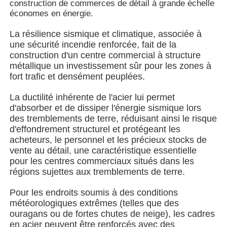
construction de commerces de détail à grande échelle
économes en énergie.
A propos de nous
La résilience sismique et climatique, associée à
une sécurité incendie renforcée, fait de la
construction d'un centre commercial à structure
Visite d'usine
métallique un investissement sûr pour les zones à
fort trafic et densément peuplées.
Contrôle de la qualité
La ductilité inhérente de l'acier lui permet
d'absorber et de dissiper l'énergie sismique lors
des tremblements de terre, réduisant ainsi le risque
Contact
d'effondrement structurel et protégeant les
acheteurs, le personnel et les précieux stocks de
vente au détail, une caractéristique essentielle
nouvelles
pour les centres commerciaux situés dans les
régions sujettes aux tremblements de terre.
Tous les cas
Pour les endroits soumis à des conditions
météorologiques extrêmes (telles que des
ouragans ou de fortes chutes de neige), les cadres
Demande de soumission
en acier peuvent être renforcés avec des