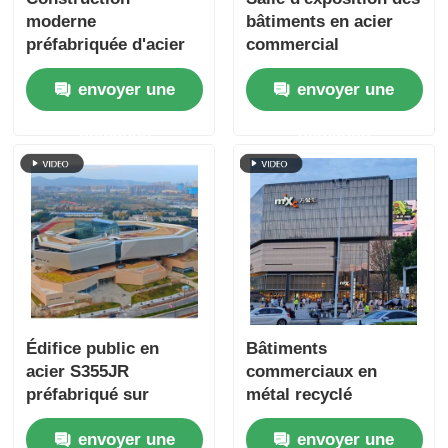
moderne
bâtiments en acier
préfabriquée d'acier
commercial
public Aéroport
préfabriqués anti-
envoyer une
envoyer une
Bâtiments
corrosion
commerciaux Cadre
demande
demande
modulaire
Édifice public en
Bâtiments
acier S355JR
commerciaux en
préfabriqué sur
métal recyclé
mesure
Structure de cadre en
envoyer une
envoyer une
acier Centre