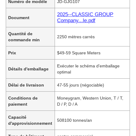
Numéro de modèle
JD-GJG107
2025--CLASSIC GROUP
Document
Company...le.pdf
Quantité de
2250 mètres carrés
commande min
Prix
$49-59 Square Meters
Exécuter le schéma d'emballage
Détails d'emballage
optimal
Délai de livraison
47-55 jours (négociable)
Conditions de
Moneygram, Western Union, T / T,
paiement
D / P, D / A
Capacité
508100 tonnes/an
d'approvisionnement