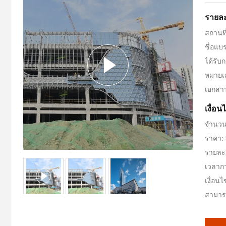
รายละ
สถานที
ชื่อแ
ได้รับ
หมายเ
เอกสา
เงื่อ
จำนวนส
ราคา:
รายละเ
เวลากา
เงื่อน
สามารถ