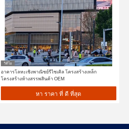
วิดีโอ
อาคารโลหะเชิงพาณิชย์รีไซเคิล โครงสร้างเหล็ก
อ
โครงสร้างห้างสรรพสินค้า OEM
หา ราคา ที่ ดี ที่สุด