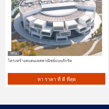
วิดีโอ
โครงสร้างสแตนเลสพาณิชย์แบบถักรัด
หา ราคา ที่ ดี ที่สุด