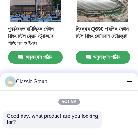
পুনর্ব্যবহৃত বাণিজ্যিক মেটাল
প্রিফ্যাব Q690 পাবলিক মেটাল
বিল্ডিং স্টিল ফ্রেম স্ট্রাকচার
স্টিল বিল্ডিং স্টেডিয়াম স্টোরফ্রন্ট
শপিং মল ও ইএম
অনুসন্ধান পাঠান
অনুসন্ধান পাঠান
Classic Group
9:41 AM
Good day, what product are you looking 
for?
ভূমিকম্প প্রতিরোধী বাণিজ্যিক
বহুতল বিশিষ্ট বৃহৎ বাণিজ্যিক