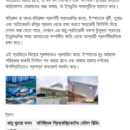
অখণ্ডতা বজায় রাখে, যা ঘন ঘন সেটআপ এবং অপসারণ চক্রের মাধ্যমে
কাঠামোগত মেরামতের খরচ কমায়, যা ইভেন্টের সময়সূচীকে ব্যাহত করে।
আমাদের সম্পর্কে
বহিরঙ্গন বা আধা-বহিরঙ্গন প্রদর্শনী স্থানগুলির জন্য, ইস্পাতকে বৃষ্টি, তুষার
এবং অতিবেগুনি রশ্মির প্রভাব থেকে রক্ষা করতে ক্ষয়রোধী ফিনিশিং দিয়ে
লেপন করা যেতে পারে, যেখানে এর বায়ু-প্রতিরোধী নকশা উন্মুক্ত স্থানের
কারখানা ভ্রমণ
ইভেন্টগুলির সময় আবহাওয়া সম্পর্কিত ক্ষতি থেকে অস্থায়ী প্রদর্শনীগুলিকে
রক্ষা করে।
মান নিয়ন্ত্রণ
এই স্থায়িত্ব ভিড়ের সুরক্ষাকেও প্রসারিত করে: ইস্পাতের দৃঢ় কাঠামো
পরিষ্কার জরুরি নির্গমন পথ বজায় রাখে এবং হাজার হাজার দর্শকের
উপস্থিতিতেও প্রশস্ত কনকোর্স সমর্থন করে।
আমাদের সাথে যোগাযোগ করুন
খবর
সব ক্ষেত্রেই
ট্যাগ:
ধাতু খুচরো ভবন
বাণিজ্যিক প্রিফ্যাব্রিকেটেড মেটাল বিল্ডিং
উদ্ধৃতির জন্য আবেদন