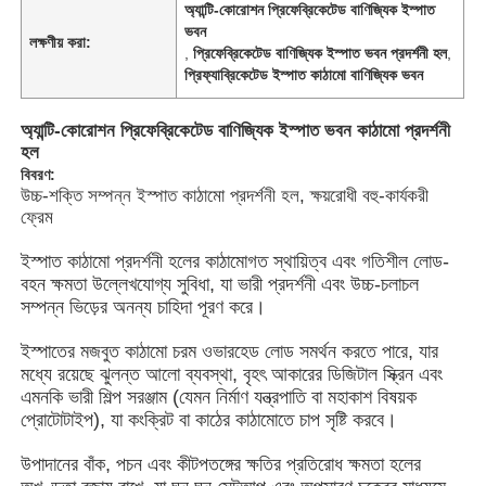
অ্যান্টি-কোরোশন প্রিফেব্রিকেটেড বাণিজ্যিক ইস্পাত
ভবন
লক্ষণীয় করা:
,
প্রিফেব্রিকেটেড বাণিজ্যিক ইস্পাত ভবন প্রদর্শনী হল
,
প্রিফ্যাব্রিকেটেড ইস্পাত কাঠামো বাণিজ্যিক ভবন
অ্যান্টি-কোরোশন প্রিফেব্রিকেটেড বাণিজ্যিক ইস্পাত ভবন কাঠামো প্রদর্শনী
হল
বিবরণ:
উচ্চ-শক্তি সম্পন্ন ইস্পাত কাঠামো প্রদর্শনী হল, ক্ষয়রোধী বহু-কার্যকরী
ফ্রেম
ইস্পাত কাঠামো প্রদর্শনী হলের কাঠামোগত স্থায়িত্ব এবং গতিশীল লোড-
বহন ক্ষমতা উল্লেখযোগ্য সুবিধা, যা ভারী প্রদর্শনী এবং উচ্চ-চলাচল
সম্পন্ন ভিড়ের অনন্য চাহিদা পূরণ করে।
বাড়ি
ইস্পাতের মজবুত কাঠামো চরম ওভারহেড লোড সমর্থন করতে পারে, যার
মধ্যে রয়েছে ঝুলন্ত আলো ব্যবস্থা, বৃহৎ আকারের ডিজিটাল স্ক্রিন এবং
এমনকি ভারী শিল্প সরঞ্জাম (যেমন নির্মাণ যন্ত্রপাতি বা মহাকাশ বিষয়ক
পণ্য
প্রোটোটাইপ), যা কংক্রিট বা কাঠের কাঠামোতে চাপ সৃষ্টি করবে।
উপাদানের বাঁক, পচন এবং কীটপতঙ্গের ক্ষতির প্রতিরোধ ক্ষমতা হলের
ভিডিও