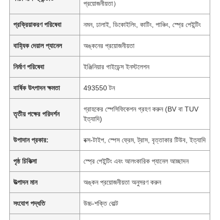
প্রয়োজনীয়তা）
প্রক্রিয়াকরণ পরিষেবা
নমন, ঢালাই, ডিকোইলিং, কাটিং, পাঞ্চিং, স্প্রে পেইন্টিং
বাহ্যিক দেয়াল প্যানেল
অঙ্কনের প্রয়োজনীয়তা
নির্মাণ পরিষেবা
ইঞ্জিনিয়ার গাইডেন্স ইনস্টলেশন
বার্ষিক উৎপাদন ক্ষমতা
493550 টন
গ্রাহকের স্পেসিফিকেশন গ্রহণ করুন (BV বা TUV
তৃতীয় পক্ষের পরিদর্শন
ইত্যাদি)
উপাদান প্রকার:
বক্স-টাইপ, স্পেস ফ্রেম, ট্রাস, বৃত্তাকার টিউব, ইত্যাদি
পৃষ্ঠ চিকিত্সা
স্প্রে পেইন্টিং এবং আলংকারিক প্যানেল আচ্ছাদন
উত্পাদন মান
অঙ্কন প্রয়োজনীয়তা অনুসরণ করুন
সংযোগ পদ্ধতি
উচ্চ-শক্তি বোল্ট