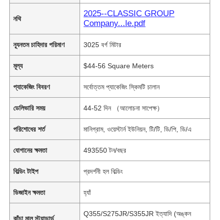
2025--CLASSIC GROUP
নথি
Company...le.pdf
ন্যূনতম চাহিদার পরিমাণ
3025 বর্গ মিটার
মূল্য
$44-56 Square Meters
প্যাকেজিং বিবরণ
সর্বোত্তম প্যাকেজিং স্কিমটি চালান
ডেলিভারি সময়
44-52 দিন （আলোচনা সাপেক্ষ）
পরিশোধের শর্ত
মানিগ্রাম, ওয়েস্টার্ন ইউনিয়ন, টি/টি, ডি/পি, ডি/এ
যোগানের ক্ষমতা
493550 টন/বছর
বিল্ডিং টাইপ
প্রদর্শনী হল বিল্ডিং
ডিজাইন ক্ষমতা
হ্যাঁ
Q355/S275JR/S355JR ইত্যাদি (অঙ্কন
কাঁচা মাল স্ট্যান্ডার্ড