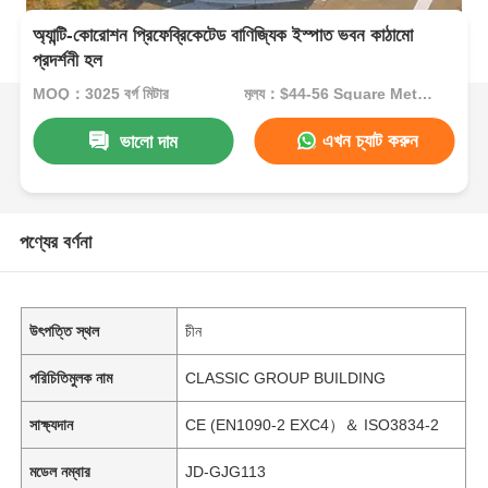
অ্যান্টি-কোরোশন প্রিফেব্রিকেটেড বাণিজ্যিক ইস্পাত ভবন কাঠামো
প্রদর্শনী হল
MOQ：3025 বর্গ মিটার
মূল্য：$44-56 Square Meters
এখন চ্যাট করুন
ভালো দাম
পণ্যের বর্ণনা
উৎপত্তি স্থল
চীন
পরিচিতিমুলক নাম
CLASSIC GROUP BUILDING
সাক্ষ্যদান
CE (EN1090-2 EXC4）＆ ISO3834-2
মডেল নম্বার
JD-GJG113