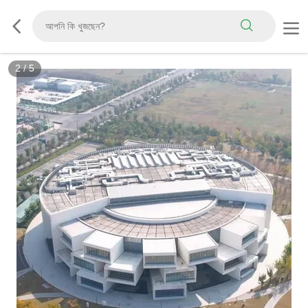
2
/
5