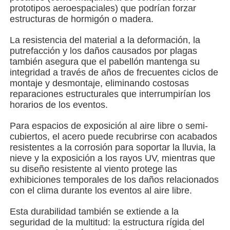
prototipos aeroespaciales) que podrían forzar
estructuras de hormigón o madera.
Edificio de estructura de acero
La resistencia del material a la deformación, la
putrefacción y los daños causados por plagas
Taller de estructura de acero
también asegura que el pabellón mantenga su
integridad a través de años de frecuentes ciclos de
montaje y desmontaje, eliminando costosas
almacén de estructuras de acero
reparaciones estructurales que interrumpirían los
horarios de los eventos.
El depósito de estructuras de acero
Para espacios de exposición al aire libre o semi-
cubiertos, el acero puede recubrirse con acabados
resistentes a la corrosión para soportar la lluvia, la
Estructura de acero pesada
nieve y la exposición a los rayos UV, mientras que
su diseño resistente al viento protege las
exhibiciones temporales de los daños relacionados
Puente de estructura de acero
con el clima durante los eventos al aire libre.
Esta durabilidad también se extiende a la
seguridad de la multitud: la estructura rígida del
Oficina de estructura de acero