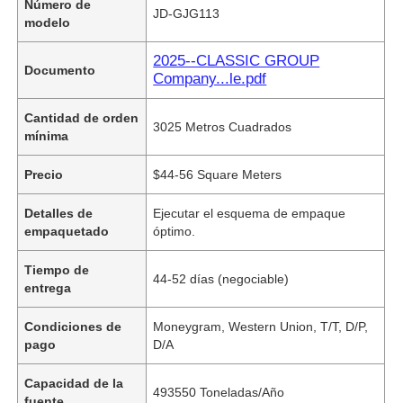
Número de
JD-GJG113
modelo
2025--CLASSIC GROUP
Documento
Company...le.pdf
Cantidad de orden
3025 Metros Cuadrados
mínima
Precio
$44-56 Square Meters
Detalles de
Ejecutar el esquema de empaque
empaquetado
óptimo.
Tiempo de
44-52 días (negociable)
entrega
Condiciones de
Moneygram, Western Union, T/T, D/P,
pago
D/A
Capacidad de la
493550 Toneladas/Año
fuente