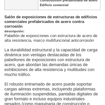
Construcción prefabricada de acero
Edificio comercial
Sobre nosotros
Salón de exposiciones de estructuras de edificios
comerciales prefabricados de acero contra
corrosión
Visita a la fábrica
descripción:
Pabellón de exposiciones con estructura de acero de
alta resistencia, marco multifuncional anticorrosión
Control de Calidad
La durabilidad estructural y la capacidad de carga
dinámica son ventajas destacadas de los
Contacto
pabellones de exposiciones con estructura de
acero, que abordan las demandas únicas de
exhibiciones de alta resistencia y multitudes con
noticias
mucho tráfico.
El robusto entramado de acero puede soportar
Todos los casos
cargas aéreas extremas, incluyendo plataformas
de iluminación suspendidas, pantallas digitales de
gran formato e incluso equipos industriales
Solicitar una cotización
pesados (como maquinaria de construcción o