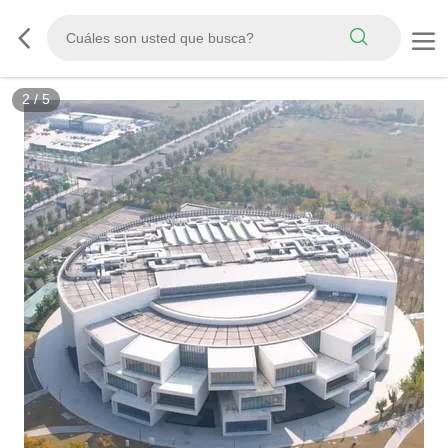
2
/
5