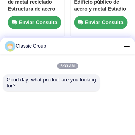
de metal reciclado
Edificio público de
Estructura de acero
acero y metal Estadio
para centro comercial
Enviar Consulta
Enviar Consulta
OEM
Classic Group
5:33 AM
Good day, what product are you looking 
for?
Edificio comercial de
Edificios comerciales
venta al por menor de
de acero de varios
metal a prueba de
pisos y gran tamaño,
sismos Preconstruido
resistentes a
Enviar Consulta
Enviar Consulta
a medida
terremotos y viento