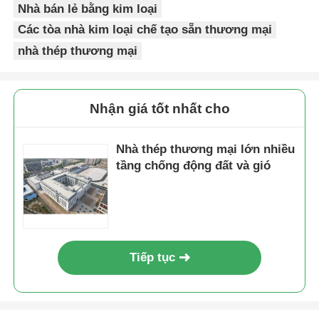
Nhà bán lẻ bằng kim loại
Các tòa nhà kim loại chế tạo sẵn thương mại
Thép cấu trúc nhà gia cầm
nhà thép thương mại
Kết cấu thép nhiều tầng
Nhận giá tốt nhất cho
Cấu trúc thép công nghiệp
Nhà thép thương mại lớn nhiều
tầng chống động đất và gió
Nhà thép công cộng
Cấu trúc thép thương mại
Tiếp tục
Kết cấu thép tiền chế