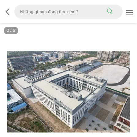
2
/
5