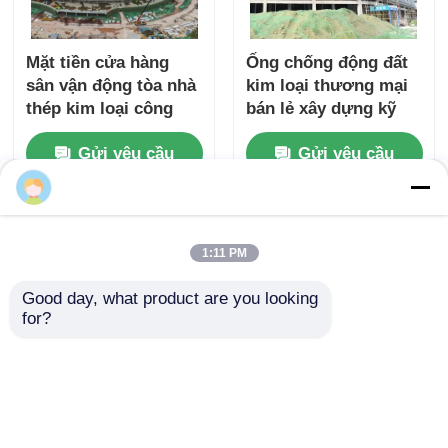
Mặt tiền cửa hàng
Ống chống động đất
sân vận động tòa nhà
kim loại thương mại
thép kim loại công
bán lẻ xây dựng kỹ
cộng Prefab Q690
thuật trước tùy chỉnh
Gửi yêu cầu
Gửi yêu cầu
Nhà
Về chúng tôi
Liên hệ với chúng tôi
Desktop Site
1:11 PM
Sơ đồ trang web
Chính sách bảo mật
Good day, what product are you looking 
Phẩm chất
Xây dựng cấu trúc thép
Nhà máy trung
for?
quốc.Copyright © 2026 Classic Heavy Industry
Group Co.,Ltd. All Rights Reserved.