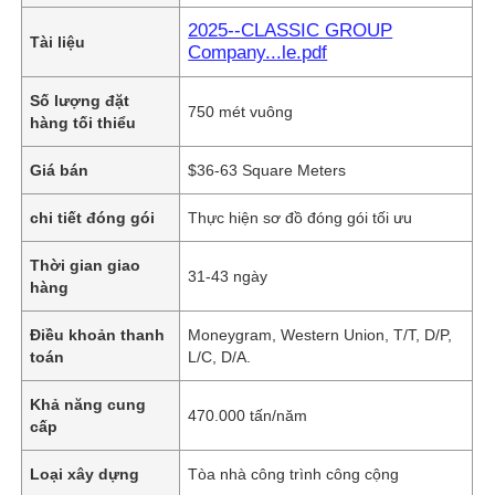
2025--CLASSIC GROUP
Tài liệu
Company...le.pdf
Số lượng đặt
750 mét vuông
hàng tối thiểu
Giá bán
$36-63 Square Meters
chi tiết đóng gói
Thực hiện sơ đồ đóng gói tối ưu
Thời gian giao
31-43 ngày
hàng
Điều khoản thanh
Moneygram, Western Union, T/T, D/P,
toán
L/C, D/A.
Khả năng cung
470.000 tấn/năm
cấp
Loại xây dựng
Tòa nhà công trình công cộng