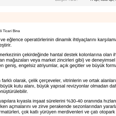
 Ticari Bina
e eğlence operatörlerinin dinamik ihtiyaçlarını karşılama
tirir.
merkezinin çekirdeğinde hantal destek kolonlarına olan ih
an mağazaları veya market zincirleri gibi) ve deneyimsel 
en geniş, engelsiz atriyumlar, açık geçitler ve büyük for
arklı olarak, çelik çerçeveler, vitrinlerin ve ortak alanla
r büyük kutu alanı, büyük yapısal revizyonlar olmadan da
üştürülebilir.
 yapılara kıyasla inşaat sürelerini %30-40 oranında hızlan
a erken açmalarını ve zirve perakende sezonlarından yarar
matürleri, çok katlı yürüyen merdivenleri ve çatı otopark t