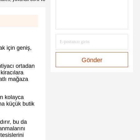
k için geniş,
Gönder
tiyacı ortadan
kiracılara
matlı mağaza
rın kolayca
ha küçük butik
dırır, bu da
lanmalarını
esislerini