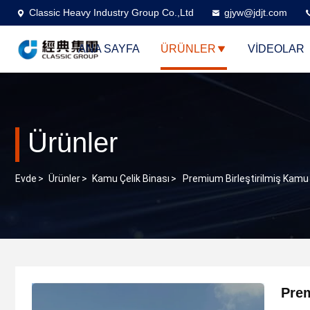
Classic Heavy Industry Group Co.,Ltd
gjyw@jdjt.com
ANA SAYFA
ÜRÜNLER
VİDEOLAR
Ürünler
Evde
>
Ürünler
>
Kamu Çelik Binası
>
Premium Birleştirilmiş Kamu Ç
Prem