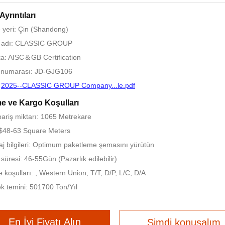
Ayrıntıları
yeri: Çin (Shandong)
 adı: CLASSIC GROUP
ika: AISC＆GB Certification
 numarası: JD-GJG106
:
2025--CLASSIC GROUP Company...le.pdf
 ve Kargo Koşulları
pariş miktarı: 1065 Metrekare
 $48-63 Square Meters
j bilgileri: Optimum paketleme şemasını yürütün
 süresi: 46-55Gün (Pazarlık edilebilir)
koşulları: , Western Union, T/T, D/P, L/C, D/A
k temini: 501700 Ton/Yıl
En İyi Fiyatı Alın
Şimdi konuşalım.