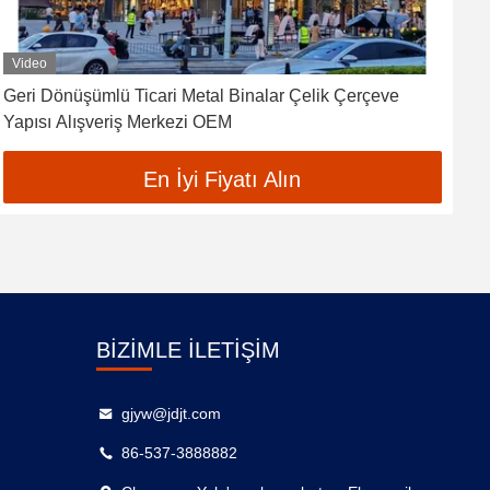
Video
Geri Dönüşümlü Ticari Metal Binalar Çelik Çerçeve
P
Yapısı Alışveriş Merkezi OEM
Ö
En İyi Fiyatı Alın
BIZIMLE İLETIŞIM
gjyw@jdjt.com
86-537-3888882