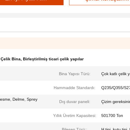
Çelik Bina
,
Birleştirilmiş ticari çelik yapılar
Bina Yapısı Türü:
Çok katlı çelik 
Hammadde Standardı:
Q235/Q355/S27
esme, Delme, Sprey
Dış duvar paneli:
Çizim gereksini
Yıllık Üretim Kapasitesi:
501700 Ton
Bileşen Türü::
H tipi, kutu tipi