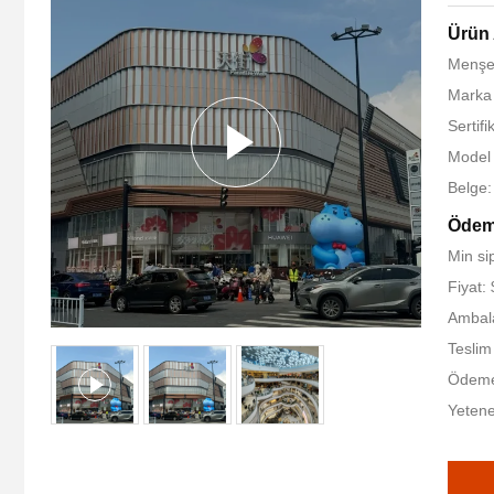
Ürün 
Menşe 
Marka
Sertif
Model
Belge
Ödeme
Min si
Fiyat:
Ambala
Teslim
Ödeme 
Yetene