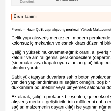
Denetimi:
Ürün Tanımı
Premium Hazır Çelik yapı alışveriş merkezi, Yüksek Mukavemetli
Çelik yapı alışveriş merkezleri, modern perakende v
kolonsuz iç mekanları ve esnek kiracı düzenini birleş
Çeliğin yüksek mukavemet-ağırlık oranı, alışveriş 
kaldırır ve amiral gemisi perakendecilere (departm
(sinemalar veya kapalı oyun alanları gibi) hitap ed
alanları yaratır.
Sabit yük taşıyan duvarlara sahip beton yapılardan f
yeniden yapılandırılmasını sağlar; örneğin, boş bi
dükkanlara bölünebilir veya bir yemek salonuna dön
Ek olarak, çeliğin prefabrik bileşenleri, geleneksel
alışveriş merkezi geliştiricilerinin mülklerini dah
sağlar, malzemenin dayanıklılığı ise yapının ağır ar