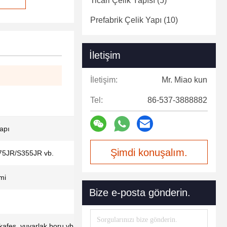
Ticari Çelik Yapısı
(5)
Prefabrik Çelik Yapı
(10)
İletişim
İletişim:
Mr. Miao kun
Tel:
86-537-3888882
yapı
Şimdi konuşalım.
5JR/S355JR vb.
mi
Bize e-posta gönderin.
, kafes, yuvarlak boru vb.