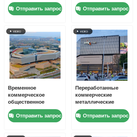
аэропорт
коммерческих
Отправить запрос
Отправить запрос
коммерческие
стальных зданий
здания модульные
рамки
Временное
Переработанные
коммерческое
коммерческие
общественное
металлические
стальное здание
здания, стальной
Отправить запрос
Отправить запрос
S355JR, сборное, на
каркас, структура
заказ
торгового центра,
OEM