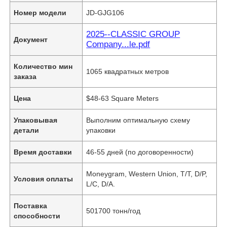
Номер модели
JD-GJG106
2025--CLASSIC GROUP
Документ
Company...le.pdf
Количество мин
1065 квадратных метров
заказа
Цена
$48-63 Square Meters
Упаковывая
Выполним оптимальную схему
детали
упаковки
Время доставки
46-55 дней (по договоренности)
Moneygram, Western Union, T/T, D/P,
Условия оплаты
L/C, D/A.
Поставка
501700 тонн/год
способности