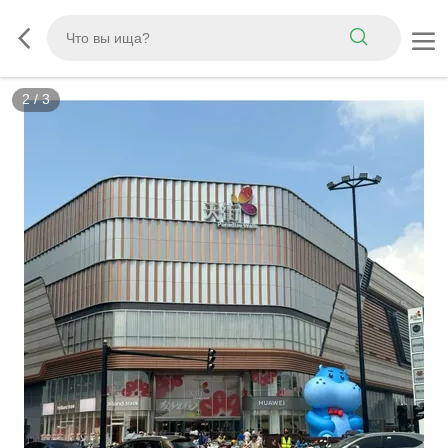
2
/
3