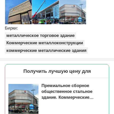
Стальная конструкция птичника
Бирки:
Многоэтажная стальная конструкция
металлическое торговое здание
Коммерческие металлоконструкции
Промышленная стальная конструкция
коммерческие металлические здания
Общественное стальное здание
Получить лучшую цену для
Структура коммерческой стали
Премиальное сборное
общественное стальное
Стальная конструкция из готовой стали
здание. Коммерческие
стальные конструкции