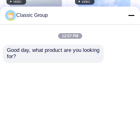
Classic Group
12:57 PM
Good day, what product are you looking 
for?
Prefab Q690
Сейсмостойкое
Общественное
коммерческое
здание из металла и
металлическое
стали
розничное здание,
Отправить запрос
Отправить запрос
предварительно
спроектированное,
на заказ
Главная страница
Карта сайта
контактные данные
Desktop Site
Карта сайта
Политика уединения