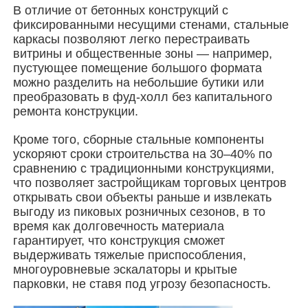
В отличие от бетонных конструкций с
фиксированными несущими стенами, стальные
Стальная конструкция здания
каркасы позволяют легко перестраивать
витрины и общественные зоны — например,
пустующее помещение большого формата
Мастерская стальных конструкций
можно разделить на небольшие бутики или
преобразовать в фуд-холл без капитального
ремонта конструкции.
склад стальной конструкции
Кроме того, сборные стальные компоненты
ускоряют сроки строительства на 30–40% по
Стальные конструкции
сравнению с традиционными конструкциями,
что позволяет застройщикам торговых центров
открывать свои объекты раньше и извлекать
Тяжелая стальная структура
выгоду из пиковых розничных сезонов, в то
время как долговечность материала
гарантирует, что конструкция сможет
Мост из стальной конструкции
выдерживать тяжелые приспособления,
многоуровневые эскалаторы и крытые
парковки, не ставя под угрозу безопасность.
Стальная конструкция офиса