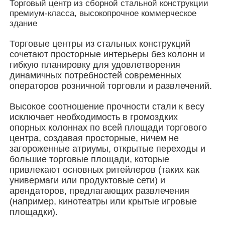
Торговый центр из сборной стальной конструкции
премиум-класса, высокопрочное коммерческое
здание
О Компании
Торговые центры из стальных конструкций
сочетают просторные интерьеры без колонн и
Наша фабрика
гибкую планировку для удовлетворения
динамичных потребностей современных
операторов розничной торговли и развлечений.
контроль качества
Высокое соотношение прочности стали к весу
исключает необходимость в громоздких
контактные данные
опорных колоннах по всей площади торгового
центра, создавая просторные, ничем не
загороженные атриумы, открытые переходы и
Новости
большие торговые площади, которые
привлекают основных ритейлеров (таких как
универмаги или продуктовые сети) и
Все случаи
арендаторов, предлагающих развлечения
(например, кинотеатры или крытые игровые
площадки).
Отправить запрос