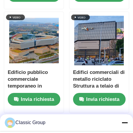
Edificio pubblico
Edifici commerciali di
commerciale
metallo riciclato
temporaneo in
Struttura a telaio di
acciaio S355JR
acciaio Centro
Invia richiesta
Invia richiesta
Prefabbricato su
commerciale OEM
misura
Classic Group