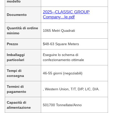
modello
2025--CLASSIC GROUP
Documento
Company...le.pdf
Quantità di ordine
1065 Metri Quadrati
minimo
Prezzo
$48-63 Square Meters
Imballaggi
Eseguire lo schema di
particolari
confezionamento ottimale
Tempi di
46-55 giorni (negoziabili)
consegna
Termini di
, Western Union, T/T, D/P, L/C, D/A.
pagamento
Capacità di
501700 Tonnellate/Anno
alimentazione