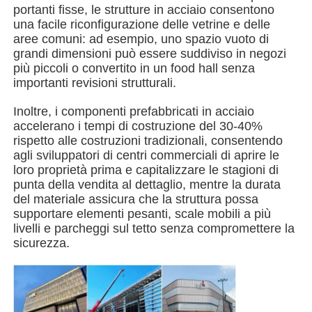
portanti fisse, le strutture in acciaio consentono
una facile riconfigurazione delle vetrine e delle
Edificio della struttura in acciaio
aree comuni: ad esempio, uno spazio vuoto di
grandi dimensioni può essere suddiviso in negozi
più piccoli o convertito in un food hall senza
Laboratorio di strutture in acciaio
importanti revisioni strutturali.
Inoltre, i componenti prefabbricati in acciaio
magazzino di strutture in acciaio
accelerano i tempi di costruzione del 30-40%
rispetto alle costruzioni tradizionali, consentendo
agli sviluppatori di centri commerciali di aprire le
Scaffale di strutture in acciaio
loro proprietà prima e capitalizzare le stagioni di
punta della vendita al dettaglio, mentre la durata
del materiale assicura che la struttura possa
supportare elementi pesanti, scale mobili a più
Struttura d'acciaio pesante
livelli e parcheggi sul tetto senza compromettere la
sicurezza.
Ponte di struttura in acciaio
Ufficio della struttura in acciaio