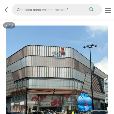
2
/
3