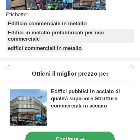
Etichette:
Pollaio con struttura in acciaio
Edificio commerciale in metallo
Edifici in metallo prefabbricati per uso
Struttura in acciaio a più piani
commerciale
edifici commerciali in metallo
Struttura industriale in acciaio
Ottieni il miglior prezzo per
Edificio pubblico in acciaio
Edifici pubblici in acciaio di
Struttura dell'acciaio commerciale
qualità superiore Strutture
commerciali in acciaio
Struttura in acciaio prefabbricata
Continua