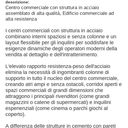
descrizione:
Centro commerciale con struttura in acciaio
assemblato di alta qualità, Edificio commerciale ad
Chi siamo
alta resistenza
I centri commerciali con struttura in acciaio
Fatory Tour
combinano interni spaziosi e senza colonne e un
layout flessibile per gli inquilini per soddisfare le
esigenze dinamiche degli operatori moderni della
Controllo di qualità
vendita al dettaglio e dell'intrattenimento.
L'elevato rapporto resistenza-peso dell'acciaio
Contattaci
elimina la necessità di ingombranti colonne di
supporto in tutto il nucleo del centro commerciale,
creando atri ampi e senza ostacoli, corridoi aperti e
notizie
spazi commerciali di grandi dimensioni che
attraggono i principali rivenditori (come grandi
magazzini o catene di supermercati) e inquilini
Tutti i casi
esperienziali (come cinema o parchi giochi al
coperto).
Richiedere un preventivo
A differenza delle strutture in cemento con pareti