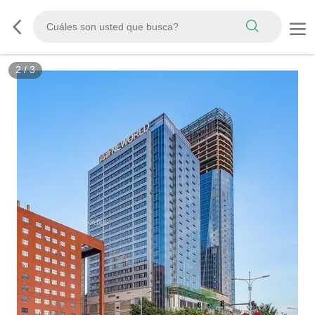
2
/
3