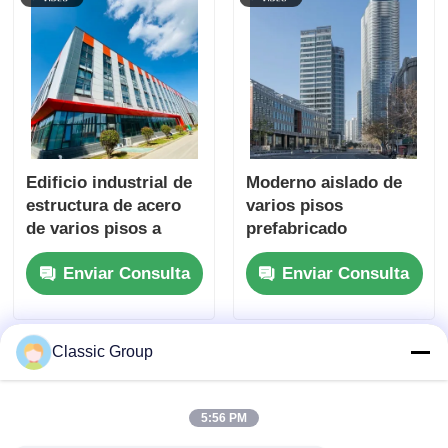
Edificio industrial de
Moderno aislado de
estructura de acero
varios pisos
de varios pisos a
prefabricado
prueba de intemperie
industrial cobertizo
Enviar Consulta
Enviar Consulta
personalizado
estructura de acero
edificio comercial
Classic Group
5:56 PM