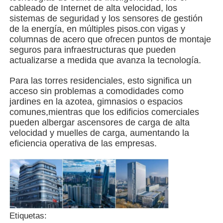
cableado de Internet de alta velocidad, los
sistemas de seguridad y los sensores de gestión
Edificio de estructura de acero
de la energía, en múltiples pisos.con vigas y
columnas de acero que ofrecen puntos de montaje
seguros para infraestructuras que pueden
Taller de estructura de acero
actualizarse a medida que avanza la tecnología.
Para las torres residenciales, esto significa un
almacén de estructuras de acero
acceso sin problemas a comodidades como
jardines en la azotea, gimnasios o espacios
comunes,mientras que los edificios comerciales
El depósito de estructuras de acero
pueden albergar ascensores de carga de alta
velocidad y muelles de carga, aumentando la
eficiencia operativa de las empresas.
Estructura de acero pesada
Puente de estructura de acero
Oficina de estructura de acero
Etiquetas: