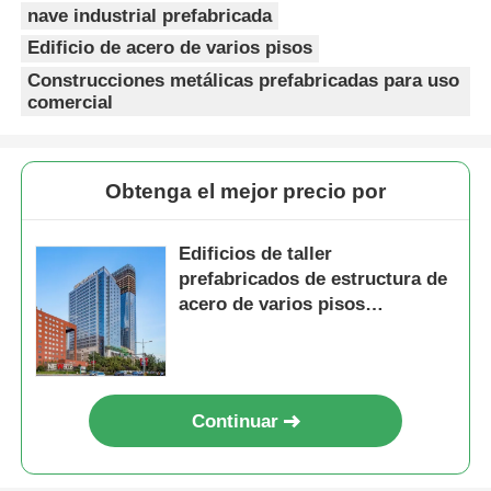
nave industrial prefabricada
Edificio de acero de varios pisos
Casa de aves de corral de estructura de acero
Construcciones metálicas prefabricadas para uso
comercial
Estructura de acero de varios pisos
Obtenga el mejor precio por
Estructura de acero industrial
Edificios de taller
Edificio Público de Acero
prefabricados de estructura de
acero de varios pisos
resistentes al viento y torre
Estructura de acero comercial
residencial
Estructura de acero prefabricada
Continuar