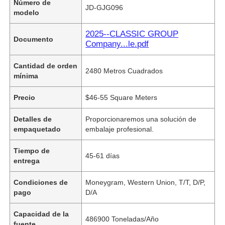
Número de
JD-GJG096
modelo
2025--CLASSIC GROUP
Documento
Company...le.pdf
Cantidad de orden
2480 Metros Cuadrados
mínima
Precio
$46-55 Square Meters
Detalles de
Proporcionaremos una solución de
empaquetado
embalaje profesional.
Tiempo de
45-61 días
entrega
Condiciones de
Moneygram, Western Union, T/T, D/P,
pago
D/A
Capacidad de la
486900 Toneladas/Año
fuente