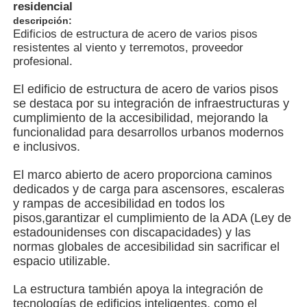
residencial
descripción:
Edificios de estructura de acero de varios pisos
Sobre nosotros
resistentes al viento y terremotos, proveedor
profesional.
Visita a la fábrica
El edificio de estructura de acero de varios pisos
se destaca por su integración de infraestructuras y
cumplimiento de la accesibilidad, mejorando la
Control de Calidad
funcionalidad para desarrollos urbanos modernos
e inclusivos.
Contacto
El marco abierto de acero proporciona caminos
dedicados y de carga para ascensores, escaleras
y rampas de accesibilidad en todos los
noticias
pisos,garantizar el cumplimiento de la ADA (Ley de
estadounidenses con discapacidades) y las
normas globales de accesibilidad sin sacrificar el
Todos los casos
espacio utilizable.
La estructura también apoya la integración de
Solicitar una cotización
tecnologías de edificios inteligentes, como el