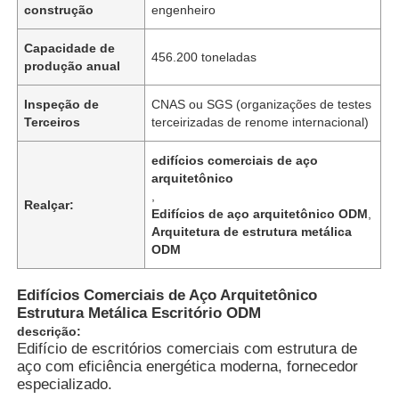
construção
engenheiro
Capacidade de
456.200 toneladas
produção anual
Inspeção de
CNAS ou SGS (organizações de testes
Terceiros
terceirizadas de renome internacional)
edifícios comerciais de aço
arquitetônico
,
Realçar:
Edifícios de aço arquitetônico ODM
,
Arquitetura de estrutura metálica
ODM
Casa
Edifícios Comerciais de Aço Arquitetônico
Estrutura Metálica Escritório ODM
descrição:
Produtos
Edifício de escritórios comerciais com estrutura de
aço com eficiência energética moderna, fornecedor
especializado.
Vídeos