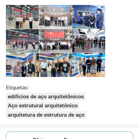
Galpão Estrutura Metálica
Estrutura de aço de vários andares
Estrutura de aço industrial
Edifício Público de Aço
Etiquetas:
Estrutura do aço comercial
edifícios de aço arquitetônicos
Aço estrutural arquitetónico
Estrutura de aço pré-fabricada
arquitetura de estrutura de aço