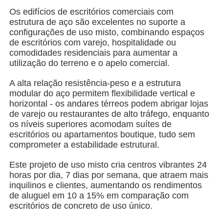
Os edifícios de escritórios comerciais com
estrutura de aço são excelentes no suporte a
Quem Somos
configurações de uso misto, combinando espaços
de escritórios com varejo, hospitalidade ou
comodidades residenciais para aumentar a
Fábrica
utilização do terreno e o apelo comercial.
A alta relação resistência-peso e a estrutura
Controle de Qualidade
modular do aço permitem flexibilidade vertical e
horizontal - os andares térreos podem abrigar lojas
de varejo ou restaurantes de alto tráfego, enquanto
Fale Conosco
os níveis superiores acomodam suítes de
escritórios ou apartamentos boutique, tudo sem
comprometer a estabilidade estrutural.
notícias
Este projeto de uso misto cria centros vibrantes 24
horas por dia, 7 dias por semana, que atraem mais
Todos os casos
inquilinos e clientes, aumentando os rendimentos
de aluguel em 10 a 15% em comparação com
escritórios de concreto de uso único.
Pedir um orçamento