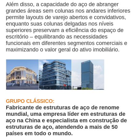
Além disso, a capacidade do aço de abranger
grandes áreas sem colunas nos andares inferiores
Edifício da estrutura de aço
permite layouts de varejo abertos e convidativos,
enquanto suas colunas delgadas nos níveis
superiores preservam a eficiência do espaço de
Oficina de Estrutura de Aço
escritório – equilibrando as necessidades
funcionais em diferentes segmentos comerciais e
maximizando o valor geral do ativo imobiliário.
Armazém de estruturas de aço
Armazém de estruturas de aço
Construção de aço pesada
GRUPO CLÁSSICO:
Fabricante de estruturas de aço de renome
Ponte de estruturas de aço
mundial, uma empresa líder em estruturas de
aço na China e especialista em construção de
estruturas de aço, atendendo a mais de 50
países em todo o mundo.
Escritório de estrutura de aço