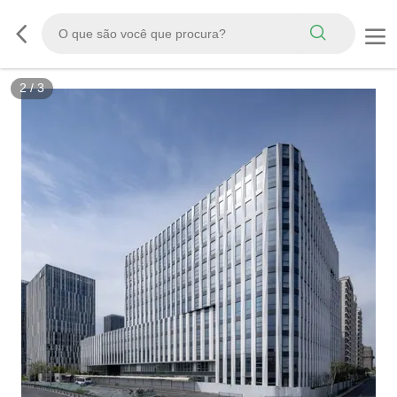
2
/
3