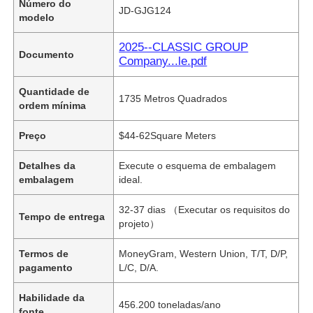
Número do
JD-GJG124
modelo
2025--CLASSIC GROUP
Documento
Company...le.pdf
Quantidade de
1735 Metros Quadrados
ordem mínima
Preço
$44-62Square Meters
Detalhes da
Execute o esquema de embalagem
embalagem
ideal.
32-37 dias （Executar os requisitos do
Tempo de entrega
projeto）
Termos de
MoneyGram, Western Union, T/T, D/P,
pagamento
L/C, D/A.
Habilidade da
456.200 toneladas/ano
fonte