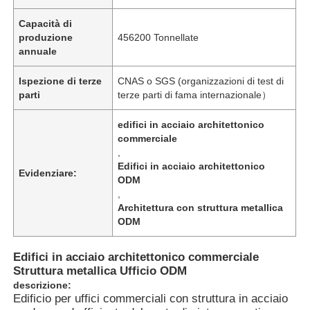
Capacità di
produzione
456200 Tonnellate
annuale
Ispezione di terze
CNAS o SGS (organizzazioni di test di
parti
terze parti di fama internazionale）
edifici in acciaio architettonico
commerciale
,
Edifici in acciaio architettonico
Evidenziare:
ODM
,
Architettura con struttura metallica
Casa
ODM
Edifici in acciaio architettonico commerciale
Prodotti
Struttura metallica Ufficio ODM
descrizione:
Edificio per uffici commerciali con struttura in acciaio
Video