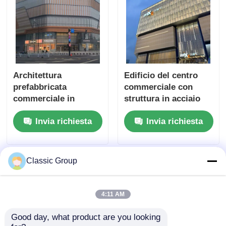
Architettura
Edificio del centro
prefabbricata
commerciale con
commerciale in
struttura in acciaio
acciaio ecologico per
sagomato a freddo
Invia richiesta
Invia richiesta
centri commerciali
architettonico OEM
Classic Group
4:11 AM
Good day, what product are you looking 