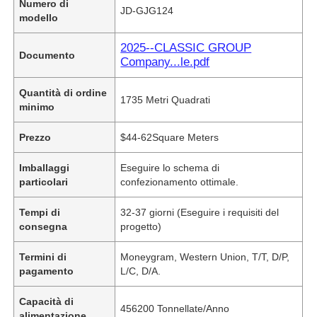
Numero di
JD-GJG124
modello
2025--CLASSIC GROUP
Documento
Company...le.pdf
Quantità di ordine
1735 Metri Quadrati
minimo
Prezzo
$44-62Square Meters
Imballaggi
Eseguire lo schema di
particolari
confezionamento ottimale.
Tempi di
32-37 giorni (Eseguire i requisiti del
consegna
progetto)
Termini di
Moneygram, Western Union, T/T, D/P,
pagamento
L/C, D/A.
Capacità di
456200 Tonnellate/Anno
alimentazione