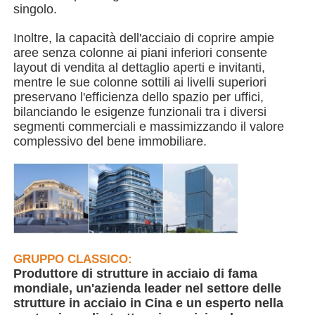
singolo.
Edificio della struttura in acciaio
Inoltre, la capacità dell'acciaio di coprire ampie
aree senza colonne ai piani inferiori consente
layout di vendita al dettaglio aperti e invitanti,
mentre le sue colonne sottili ai livelli superiori
Laboratorio di strutture in acciaio
preservano l'efficienza dello spazio per uffici,
bilanciando le esigenze funzionali tra i diversi
segmenti commerciali e massimizzando il valore
magazzino di strutture in acciaio
complessivo del bene immobiliare.
Scaffale di strutture in acciaio
Struttura d'acciaio pesante
GRUPPO CLASSICO:
Ponte di struttura in acciaio
Produttore di strutture in acciaio di fama
mondiale, un'azienda leader nel settore delle
strutture in acciaio in Cina e un esperto nella
Ufficio della struttura in acciaio