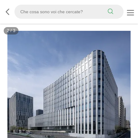
2
/
3