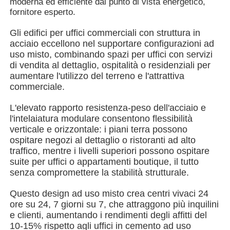
moderna ed efficiente dal punto di vista energetico,
fornitore esperto.
Chi siamo
Gli edifici per uffici commerciali con struttura in
acciaio eccellono nel supportare configurazioni ad
uso misto, combinando spazi per uffici con servizi
Fatory Tour
di vendita al dettaglio, ospitalità o residenziali per
aumentare l'utilizzo del terreno e l'attrattiva
commerciale.
Controllo di qualità
L'elevato rapporto resistenza-peso dell'acciaio e
l'intelaiatura modulare consentono flessibilità
Contattaci
verticale e orizzontale: i piani terra possono
ospitare negozi al dettaglio o ristoranti ad alto
traffico, mentre i livelli superiori possono ospitare
notizie
suite per uffici o appartamenti boutique, il tutto
senza compromettere la stabilità strutturale.
Tutti i casi
Questo design ad uso misto crea centri vivaci 24
ore su 24, 7 giorni su 7, che attraggono più inquilini
e clienti, aumentando i rendimenti degli affitti del
Richiedere un preventivo
10-15% rispetto agli uffici in cemento ad uso