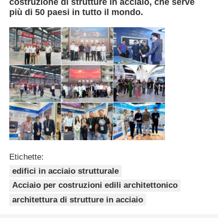
costruzione di strutture in acciaio, che serve
più di 50 paesi in tutto il mondo.
Pollaio con struttura in acciaio
Struttura in acciaio a più piani
Struttura industriale in acciaio
Edificio pubblico in acciaio
Struttura dell'acciaio commerciale
Etichette:
edifici in acciaio strutturale
Struttura in acciaio prefabbricata
Acciaio per costruzioni edili architettonico
architettura di strutture in acciaio