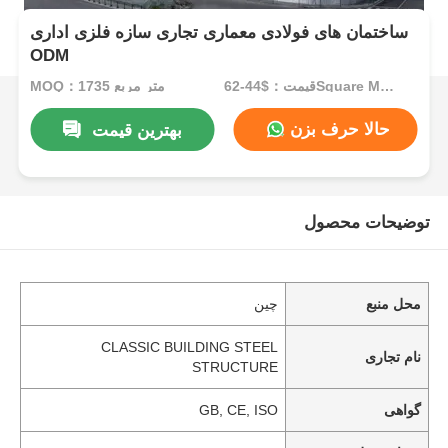
ساختمان های فولادی معماری تجاری سازه فلزی اداری
ODM
قیمت：$44-62Square Meters
MOQ：1735 متر مربع
حالا حرف بزن
بهترین قیمت
توضیحات محصول
محل منبع
چین
CLASSIC BUILDING STEEL
نام تجاری
STRUCTURE
گواهی
GB, CE, ISO