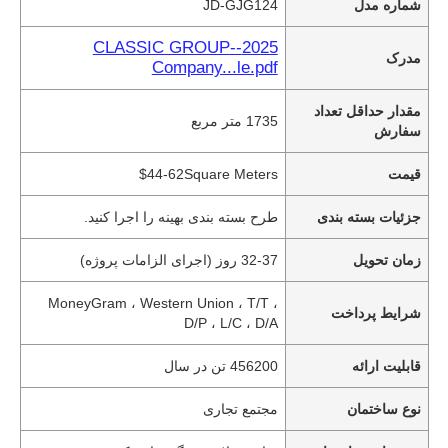
شماره مدل
JD-GJG124
2025--CLASSIC GROUP
مدرک
Company...le.pdf
مقدار حداقل تعداد
1735 متر مربع
سفارش
قیمت
$44-62Square Meters
جزئیات بسته بندی
طرح بسته بندی بهینه را اجرا کنید.
زمان تحویل
32-37 روز (اجرای الزامات پروژه)
MoneyGram ، Western Union ، T/T ،
شرایط پرداخت
D/P ، L/C ، D/A
قابلیت ارائه
456200 تن در سال
نوع ساختمان
مجتمع تجاری