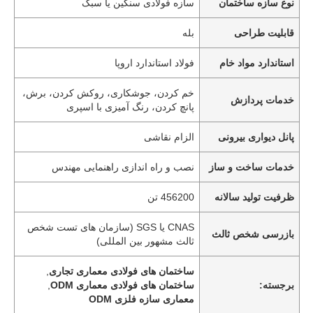
نوع سازه ساختمان
سازه فولادی سنگین یا سبک
قابلیت طراحی
بله
استاندارد مواد خام
فولاد استاندارد اروپا
خم کردن، جوشکاری، روکش کردن، برش،
خدمات پردازش
پانچ کردن، رنگ آمیزی با اسپری
پانل دیواری بیرونی
الزام نقاشی
خدمات ساخت و ساز
نصب و راه اندازی راهنمایی مهندس
ظرفیت تولید سالانه
456200 تن
CNAS یا SGS (سازمان های تست شخص
بازرسی شخص ثالث
ثالث مشهور بین المللی)
ساختمان های فولادی معماری تجاری
,
برجسته:
ساختمان های فولادی معماری ODM
,
معماری سازه فلزی ODM