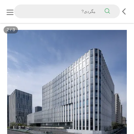
2
/
3