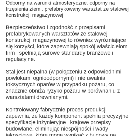
Odporny na warunki atmosferyczne, odporny na
trzęsienia ziemi, prefabrykowany warsztat ze stalowej
konstrukcji magazynowej
O nas
Bezpieczeństwo i zgodność z przepisami
prefabrykowanych warsztatów ze stalowej
Wycieczka po fabryce
konstrukcji magazynowej to również wyróżniające
się korzyści, które zapewniają spokój właścicielom
firm i spełniają surowe standardy branżowe i
Kontrola jakości
regulacyjne.
Stal jest niepalna (w połączeniu z odpowiednimi
Skontaktuj się z nami
powłokami ognioodpornymi) i nie uwalnia
toksycznych oparów w przypadku pożaru, co
znacznie obniża ryzyko pożaru w porównaniu z
Aktualności
warsztatami drewnianymi.
Kontrolowany fabrycznie proces produkcji
Wszystkie przypadki
zapewnia, że każdy komponent spełnia precyzyjne
specyfikacje inżynieryjne i krajowe przepisy
budowlane, eliminując niespójności i wady
Poprosić o wycenę
jakościowe, które mogą wynikać z budowy na