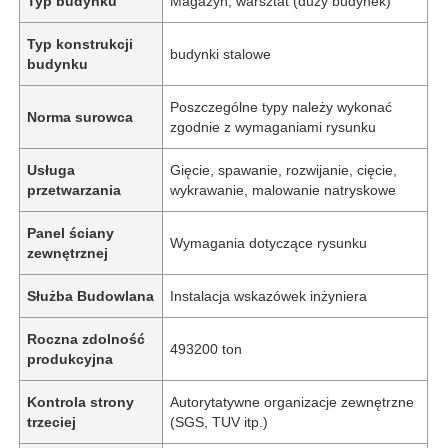
Typ budynku
Magazyn, warsztat (duży budynek)
Typ konstrukcji
budynki stalowe
budynku
Poszczególne typy należy wykonać
Norma surowca
zgodnie z wymaganiami rysunku
Usługa
Gięcie, spawanie, rozwijanie, cięcie,
przetwarzania
wykrawanie, malowanie natryskowe
Panel ściany
Wymagania dotyczące rysunku
zewnętrznej
Służba Budowlana
Instalacja wskazówek inżyniera
Roczna zdolność
493200 ton
produkcyjna
Kontrola strony
Autorytatywne organizacje zewnętrzne
trzeciej
(SGS, TUV itp.)