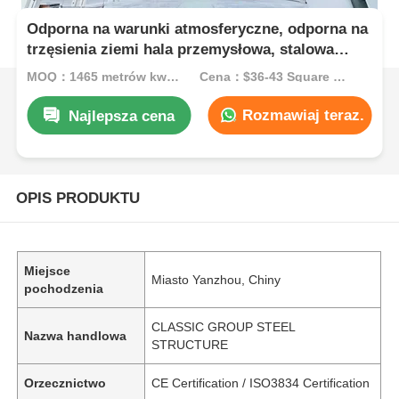
Odporna na warunki atmosferyczne, odporna na
trzęsienia ziemi hala przemysłowa, stalowa
konstrukcja szkieletowa, magazyn, wiata
MOQ：1465 metrów kwadratowych
Cena：$36-43 Square Meters
ramowa
Rozmawiaj teraz.
Najlepsza cena
OPIS PRODUKTU
Miejsce
Miasto Yanzhou, Chiny
pochodzenia
CLASSIC GROUP STEEL
Nazwa handlowa
STRUCTURE
Orzecznictwo
CE Certification / ISO3834 Certification