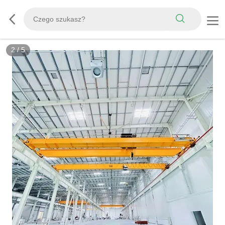
2
/
5