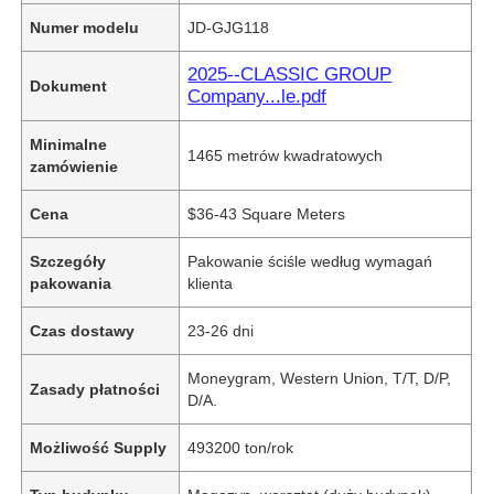
Numer modelu
JD-GJG118
2025--CLASSIC GROUP
Dokument
Company...le.pdf
Minimalne
1465 metrów kwadratowych
zamówienie
Cena
$36-43 Square Meters
Szczegóły
Pakowanie ściśle według wymagań
pakowania
klienta
Czas dostawy
23-26 dni
Moneygram, Western Union, T/T, D/P,
Zasady płatności
D/A.
Możliwość Supply
493200 ton/rok