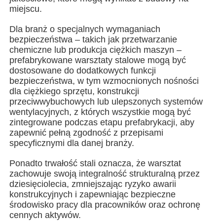
miejscu.
Budowa konstrukcji stalowej
Dla branż o specjalnych wymaganiach
bezpieczeństwa – takich jak przetwarzanie
chemiczne lub produkcja ciężkich maszyn –
Warsztat konstrukcji stalowych
prefabrykowane warsztaty stalowe mogą być
dostosowane do dodatkowych funkcji
bezpieczeństwa, w tym wzmocnionych nośności
magazyn konstrukcji stalowych
dla ciężkiego sprzętu, konstrukcji
przeciwwybuchowych lub ulepszonych systemów
wentylacyjnych, z których wszystkie mogą być
Szpa konstrukcji stalowych
zintegrowane podczas etapu prefabrykacji, aby
zapewnić pełną zgodność z przepisami
specyficznymi dla danej branży.
Ciężka konstrukcja stalowa
Ponadto trwałość stali oznacza, że warsztat
zachowuje swoją integralność strukturalną przez
Most ze stali
dziesięciolecia, zmniejszając ryzyko awarii
konstrukcyjnych i zapewniając bezpieczne
środowisko pracy dla pracowników oraz ochronę
Biuro konstrukcji stalowej
cennych aktywów.