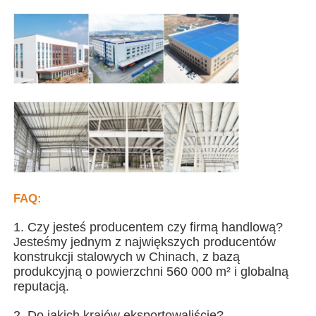
Stalowa konstrukcja domek dla drobiu
Wielopiętrowa konstrukcja stalowa
Struktura stali przemysłowej
Public Steel Building
FAQ:
Komercyjna konstrukcja stalowa
1. Czy jesteś producentem czy firmą handlową?
Jesteśmy jednym z największych producentów
konstrukcji stalowych w Chinach, z bazą
Prefabrykowana konstrukcja stalowa
produkcyjną o powierzchni 560 000 m² i globalną
reputacją.
2. Do jakich krajów eksportowaliście?