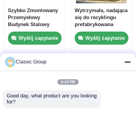
Szybko Zmontowany
Wytrzymała, nadająca
Przemysłowy
się do recyklingu
Budynek Stalowy
prefabrykowana
Konstrukcja Halowa
konstrukcja stalowa,
Wyślij zapytanie
Wyślij zapytanie
Niestandardowa
odporna na trzęsienia
ziemi
Classic Group
6:10 PM
Good day, what product are you looking 
for?
Prefabrykowany
Nowoczesna lekka
hangar stalowa
galwanizowana
konstrukcja warsztaty
konstrukcja stalowa