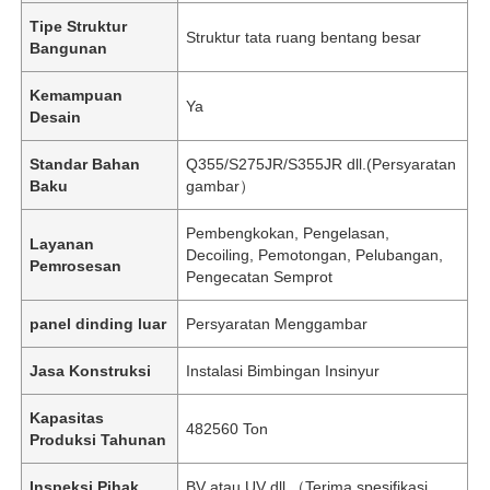
Tipe Struktur
Struktur tata ruang bentang besar
Bangunan
Kemampuan
Ya
Desain
Standar Bahan
Q355/S275JR/S355JR dll.(Persyaratan
Baku
gambar）
Pembengkokan, Pengelasan,
Layanan
Decoiling, Pemotongan, Pelubangan,
Pemrosesan
Pengecatan Semprot
panel dinding luar
Persyaratan Menggambar
Jasa Konstruksi
Instalasi Bimbingan Insinyur
Kapasitas
482560 Ton
Produksi Tahunan
Inspeksi Pihak
BV atau UV dll.（Terima spesifikasi