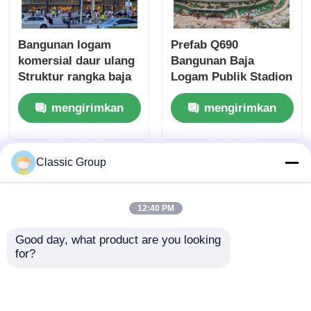
Bangunan logam
Prefab Q690
komersial daur ulang
Bangunan Baja
Struktur rangka baja
Logam Publik Stadion
Pusat perbelanjaan
Toko
mengirimkan
mengirimkan
OEM
permintaan
permintaan
Classic Group
12:40 PM
Good day, what product are you looking 
for?
Bangunan Ritel
Bangunan Baja Ritel
Logam Komersial
Komersial Bertingkat