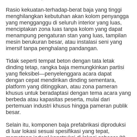
Rasio kekuatan-terhadap-berat baja yang tinggi
menghilangkan kebutuhan akan kolom penyangga
Tentang kita
yang mengganggu di seluruh interior yang luas,
menciptakan zona luas tanpa kolom yang dapat
menampung pengaturan stan yang luas, tampilan
Wisata pabrik
mesin berukuran besar, atau instalasi seni yang
imersif tanpa penghalang pandangan.
Kontrol kualitas
Tidak seperti tempat beton dengan tata letak
dinding tetap, rangka baja memungkinkan partisi
yang fleksibel—penyelenggara acara dapat
Hubungi kami
dengan cepat mendirikan dinding sementara,
platform yang ditinggikan, atau zona pameran
khusus untuk beradaptasi dengan tema acara yang
Berita
berbeda atau kapasitas peserta, mulai dari
pertemuan industri khusus hingga pameran publik
besar.
Semua Kasus
Selain itu, komponen baja prefabrikasi diproduksi
di luar lokasi sesuai spesifikasi yang tepat,
Quote request suatu