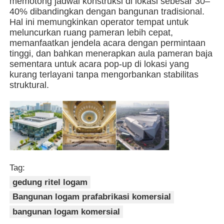
memotong jadwal konstruksi di lokasi sebesar 30–
40% dibandingkan dengan bangunan tradisional.
Hal ini memungkinkan operator tempat untuk
Bangunan struktur baja
meluncurkan ruang pameran lebih cepat,
memanfaatkan jendela acara dengan permintaan
tinggi, dan bahkan menerapkan aula pameran baja
Bengkel Struktur Baja
sementara untuk acara pop-up di lokasi yang
kurang terlayani tanpa mengorbankan stabilitas
struktural.
gudang struktur baja
Gudang Struktur Baja
Struktur Baja Berat
Tag:
gedung ritel logam
Jembatan Struktur Baja
Bangunan logam prafabrikasi komersial
bangunan logam komersial
Kantor Struktur Baja