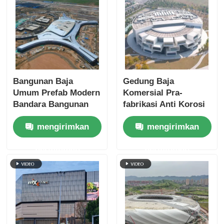
Bangunan Baja
Gedung Baja
Umum Prefab Modern
Komersial Pra-
Bandara Bangunan
fabrikasi Anti Korosi
Komersial Kerangka
Struktur Aula
mengirimkan
mengirimkan
Modular
Pameran
permintaan
permintaan