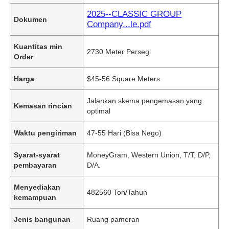
2025--CLASSIC GROUP
Dokumen
Company...le.pdf
Kuantitas min
2730 Meter Persegi
Order
Harga
$45-56 Square Meters
Jalankan skema pengemasan yang
Kemasan rincian
optimal
Waktu pengiriman
47-55 Hari (Bisa Nego)
Syarat-syarat
MoneyGram, Western Union, T/T, D/P,
pembayaran
D/A.
Menyediakan
482560 Ton/Tahun
kemampuan
Jenis bangunan
Ruang pameran