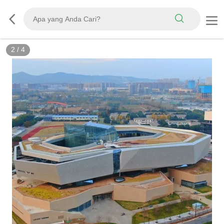
2
/
4