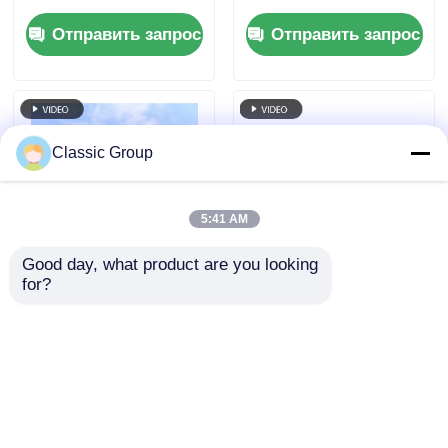
здания, стальной
стали
Отправить запрос
Отправить запрос
каркас, структура
торгового центра,
OEM
Classic Group
5:41 AM
Good day, what product are you looking 
for?
Сейсмостойкое
Многоэтажные
коммерческое
большие
металлическое
коммерческие
розничное здание,
розничные
Отправить запрос
Отправить запрос
предварительно
стальные здания,
спроектированное,
устойчивые к
на заказ
землетрясениям и