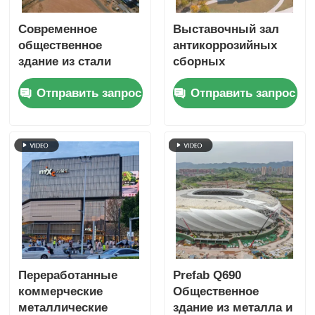
Современное
Выставочный зал
общественное
антикоррозийных
здание из стали
сборных
аэропорт
коммерческих
Отправить запрос
Отправить запрос
коммерческие
стальных зданий
здания модульные
рамки
Переработанные
Prefab Q690
коммерческие
Общественное
металлические
здание из металла и