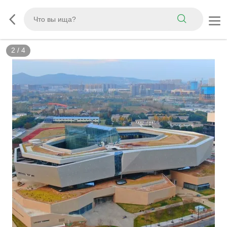
2
/
4