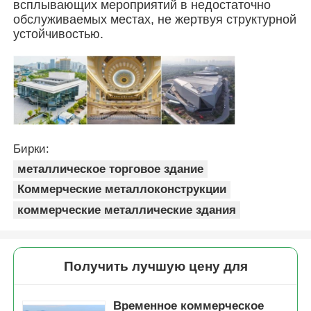
всплывающих мероприятий в недостаточно
обслуживаемых местах, не жертвуя структурной
устойчивостью.
Стальная конструкция птичника
Многоэтажная стальная конструкция
Промышленная стальная конструкция
Бирки:
Общественное стальное здание
металлическое торговое здание
Коммерческие металлоконструкции
Структура коммерческой стали
коммерческие металлические здания
Стальная конструкция из готовой стали
Получить лучшую цену для
Временное коммерческое