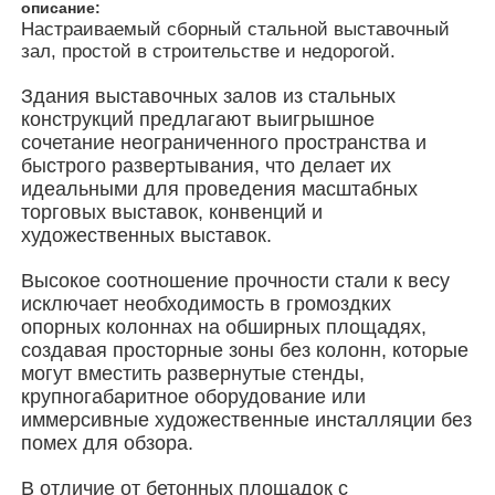
описание:
Настраиваемый сборный стальной выставочный
зал, простой в строительстве и недорогой.
О Компании
Здания выставочных залов из стальных
конструкций предлагают выигрышное
Наша фабрика
сочетание неограниченного пространства и
быстрого развертывания, что делает их
идеальными для проведения масштабных
контроль качества
торговых выставок, конвенций и
художественных выставок.
контактные данные
Высокое соотношение прочности стали к весу
исключает необходимость в громоздких
опорных колоннах на обширных площадях,
Новости
создавая просторные зоны без колонн, которые
могут вместить развернутые стенды,
крупногабаритное оборудование или
Все случаи
иммерсивные художественные инсталляции без
помех для обзора.
Отправить запрос
В отличие от бетонных площадок с