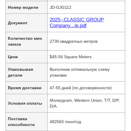
Номер модели
JD-GJG112
2025--CLASSIC GROUP
Документ
Company...le.pdf
Количество мин
2730 квадратных метров
заказа
Цена
$45-56 Square Meters
Упаковывая
Выполним оптимальную схему
детали
упаковки
Время доставки
47-55 дней (по договоренности)
Moneygram, Western Union, T/T, D/P,
Условия оплаты
D/A.
Поставка
482560 тонн/год
способности