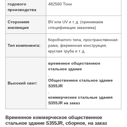
годового
482560 Тонн
производства
Сторонняя
BV или UV и т. д. (принимаем
инспекция
спецификации заказчика)
Коробчатого типа, пространственная
Тип компонента:
рама, ферменная конструкция,
круглая труба и т. д.
временное общественное
стальное здание
,
Общественное стальное здание
Высокий свет:
S355JR
Главная страница
,
коммерческие стальные здания
S355JR на заказ
Продукция
Временное коммерческое общественное
стальное здание S355JR, сборное, на заказ
Ролики