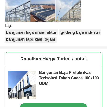
Bangunan struktur baja
Tag:
Bengkel Struktur Baja
bangunan baja manufaktur
gudang baja industri
bangunan fabrikasi logam
gudang struktur baja
Gudang Struktur Baja
Dapatkan Harga Terbaik untuk
Bangunan Baja Prefabrikasi
Struktur Baja Berat
Terisolasi Tahan Cuaca 100x100
ODM
Jembatan Struktur Baja
Kantor Struktur Baja