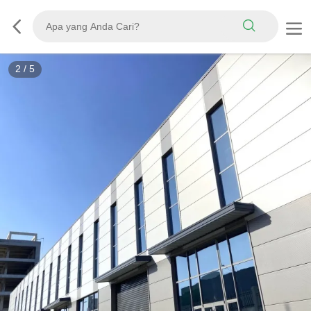
2
/
5