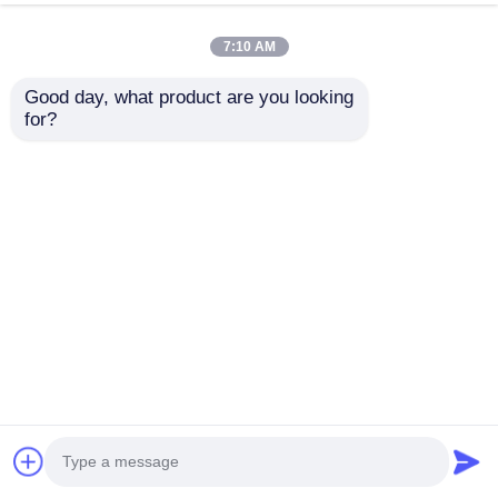
7:10 AM
Good day, what product are you looking 
for?
Bangunan Bengkel
Bangunan Hanggar
Struktur Baja Industri
Struktur Baja Industri
Ringan Tugas Berat
Rakitan Tahan Api
mengirimkan
mengirimkan
permintaan
permintaan
Rumah
Tentang kita
Hubungi kami
Desktop Site
Sitemap
Kebijakan Privasi
Kualitas
Bangunan struktur baja
Pabrik
cina.Copyright © 2026 Classic Heavy Industry
Group Co.,Ltd. All Rights Reserved.