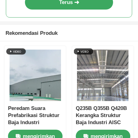
Terus
Struktur baja Rumah unggas
Rekomendasi Produk
Struktur Baja Bertingkat
Struktur baja industri
Gedung Baja Publik
Struktur baja komersial
Peredam Suara
Q235B Q355B Q420B
Struktur baja cetakan
Prefabrikasi Struktur
Kerangka Struktur
Baja Industri
Baja Industri AISC
Bangunan Gudang
Standar Custom
mengirimkan
mengirimkan
Pabrik