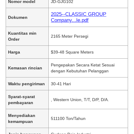
Nomor model
JD-GJG102
2025--CLASSIC GROUP
Dokumen
Company...le.pdf
Kuantitas min
2165 Meter Persegi
Order
Harga
$39-48 Square Meters
Pengepakan Secara Ketat Sesuai
Kemasan rincian
dengan Kebutuhan Pelanggan
Waktu pengiriman
30-41 Hari
Syarat-syarat
, Western Union, T/T, D/P, D/A.
pembayaran
Menyediakan
511100 Ton/Tahun
kemampuan