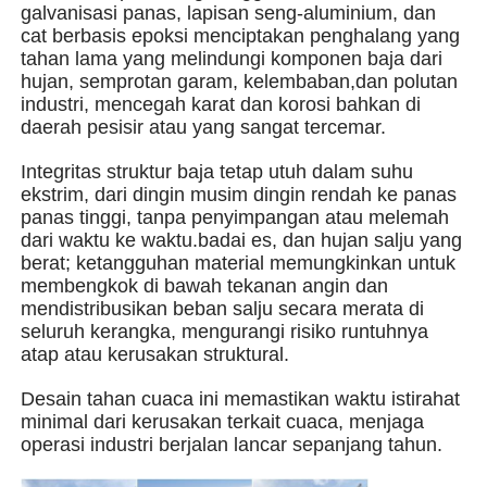
galvanisasi panas, lapisan seng-aluminium, dan
cat berbasis epoksi menciptakan penghalang yang
tahan lama yang melindungi komponen baja dari
Tentang kita
hujan, semprotan garam, kelembaban,dan polutan
industri, mencegah karat dan korosi bahkan di
daerah pesisir atau yang sangat tercemar.
Wisata pabrik
Integritas struktur baja tetap utuh dalam suhu
ekstrim, dari dingin musim dingin rendah ke panas
Kontrol kualitas
panas tinggi, tanpa penyimpangan atau melemah
dari waktu ke waktu.badai es, dan hujan salju yang
berat; ketangguhan material memungkinkan untuk
Hubungi kami
membengkok di bawah tekanan angin dan
mendistribusikan beban salju secara merata di
seluruh kerangka, mengurangi risiko runtuhnya
Berita
atap atau kerusakan struktural.
Desain tahan cuaca ini memastikan waktu istirahat
Semua Kasus
minimal dari kerusakan terkait cuaca, menjaga
operasi industri berjalan lancar sepanjang tahun.
Quote request suatu