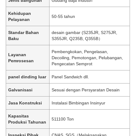
Jenis bangunan
Gudang Baja Industri
Kehidupan
50-55 tahun
Pelayanan
Standar Bahan
desain gambar (S235JR, S275JR,
Baku
S355JR, Q235B, Q355B）
Pembengkokan, Pengelasan,
Layanan
Decoiling, Pemotongan, Pelubangan,
Pemrosesan
Pengecatan Semprot
panel dinding luar
Panel Sandwich dll.
Galvanisasi
Sesuai dengan Persyaratan Desain
Jasa Konstruksi
Instalasi Bimbingan Insinyur
Kapasitas
511100 Ton
Produksi Tahunan
Inspeksi Pihak
CNAS, SGS（Melaksanakan