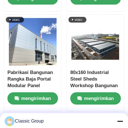
permintaan
permintaan
Pabrikasi Bangunan
80x160 Industrial
Rangka Baja Portal
Steel Sheds
Modular Panel
Workshop Bangunan
Dinding ALC
Sandwich Panel
mengirimkan
mengirimkan
Disesuaikan
permintaan
permintaan
Classic Group