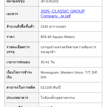
หมายเลขรุ่น
JD-GJG102
2025--CLASSIC GROUP
เอกสาร
Company...le.pdf
จำนวนสั่งซื้อขั้นต่ำ
2165 ตารางเมตร
ราคา
$39-48 Square Meters
รายละเอียดการ
บรรจุอย่างเคร่งครัดตามความต้องการ
บรรจุ
ของลูกค้า
เวลาการส่งมอบ
30-41 วัน
เงื่อนไขการชำระ
Moneygram, Western Union, T/T, D/P,
เงิน
D/A
สามารถในการผลิต
511100 ตัน/ปี
ประเภทอาคาร
โกดังเหล็กอุตสาหกรรม