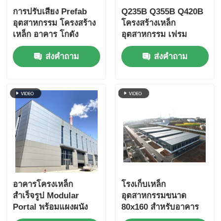
การปรับเสียง Prefab
Q235B Q355B Q420B
อุตสาหกรรม โครงสร้าง
โครงสร้างเหล็ก
เหล็ก อาคาร โกดัง
อุตสาหกรรม เฟรม
โกดัง
มาตรฐาน AISC กำหนด
ส่งคำถาม
ส่งคำถาม
เอง
อาคารโครงเหล็ก
โรงเก็บเหล็ก
สำเร็จรูป Modular
อุตสาหกรรมขนาด
Portal พร้อมแผงผนัง
80x160 สำหรับอาคาร
ALC ปรับแต่งได้
เวิร์คช็อป แผงแซนวิช