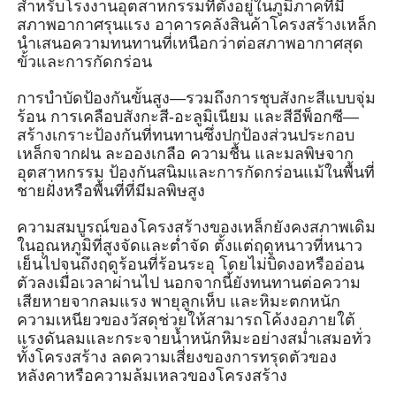
สำหรับโรงงานอุตสาหกรรมที่ตั้งอยู่ในภูมิภาคที่มี
สภาพอากาศรุนแรง อาคาร
คลังสินค้าโครงสร้างเหล็ก
นำเสนอความทนทานที่เหนือกว่าต่อสภาพอากาศสุด
เกี่ยวกับเรา
ขั้วและการกัดกร่อน
การบำบัดป้องกันขั้นสูง—รวมถึงการชุบสังกะสีแบบจุ่ม
ทัวร์โรงงาน
ร้อน การเคลือบสังกะสี-อะลูมิเนียม และสีอีพ็อกซี—
สร้างเกราะป้องกันที่ทนทานซึ่งปกป้องส่วนประกอบ
เหล็กจากฝน ละอองเกลือ ความชื้น และมลพิษจาก
ควบคุมคุณภาพ
อุตสาหกรรม ป้องกันสนิมและการกัดกร่อนแม้ในพื้นที่
ชายฝั่งหรือพื้นที่ที่มีมลพิษสูง
ติดต่อเรา
ความสมบูรณ์ของโครงสร้างของเหล็กยังคงสภาพเดิม
ในอุณหภูมิที่สูงจัดและต่ำจัด ตั้งแต่ฤดูหนาวที่หนาว
เย็นไปจนถึงฤดูร้อนที่ร้อนระอุ โดยไม่บิดงอหรืออ่อน
ข่าว
ตัวลงเมื่อเวลาผ่านไป นอกจากนี้ยังทนทานต่อความ
เสียหายจากลมแรง พายุลูกเห็บ และหิมะตกหนัก
ความเหนียวของวัสดุช่วยให้สามารถโค้งงอภายใต้
ทุกกรณี
แรงดันลมและกระจายน้ำหนักหิมะอย่างสม่ำเสมอทั่ว
ทั้งโครงสร้าง ลดความเสี่ยงของการทรุดตัวของ
หลังคาหรือความล้มเหลวของโครงสร้าง
ขออ้าง