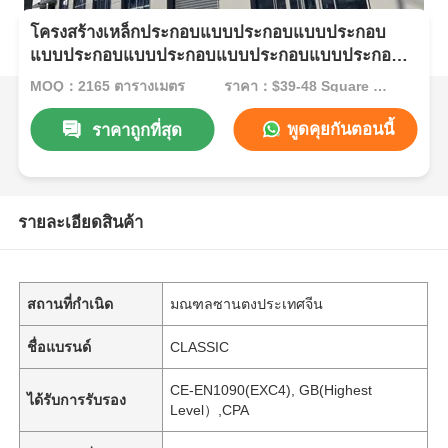
โครงสร้างเหล็กประกอบแบบประกอบแบบประกอบ
แบบประกอบแบบประกอบแบบประกอบแบบประกอบ
แบบประกอบแบบประกอบแบบประกอบแบบประกอบ
MOQ：2165 ตารางเมตร
ราคา：$39-48 Square Meters
แบบประกอบแบบประกอบแบบประกอบแบบประกอบ
แบบประกอบแบบประกอบแบบประกอบแบบประกอบ
พูดคุยกันตอนนี้
ราคาถูกที่สุด
แบบประกอบแบบประกอบแบบประกอบแบบประกอบ
แบบประกอบแบบประกอบแบบประกอบแบบประกอบ
แบบประกอบแบบประกอบแบบประกอบแบบประกอบ
แบบประกอบแบบประกอบแบบประกอบแบบประกอบ
รายละเอียดสินค้า
แบบประกอบแบบประกอบแบบประกอบแบบประกอบ
แบบประกอบแบบประกอบแบบประกอบแบบประกอบ
แบบประกอบแบบประกอบ 100x100 ODM
สถานที่กำเนิด
มณฑลซานตงประเทศจีน
ชื่อแบรนด์
CLASSIC
CE-EN1090(EXC4), GB(Highest
ได้รับการรับรอง
Level）,CPA