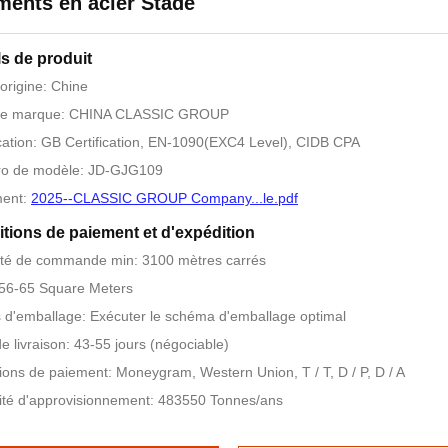
ments en acier Stade
ls de produit
'origine: Chine
e marque: CHINA CLASSIC GROUP
ication: GB Certification, EN-1090(EXC4 Level), CIDB CPA
o de modèle: JD-GJG109
ent:
2025--CLASSIC GROUP Company...le.pdf
tions de paiement et d'expédition
té de commande min: 3100 mètres carrés
$56-65 Square Meters
s d'emballage: Exécuter le schéma d'emballage optimal
de livraison: 43-55 jours (négociable)
ions de paiement: Moneygram, Western Union, T / T, D / P, D / A
té d'approvisionnement: 483550 Tonnes/ans