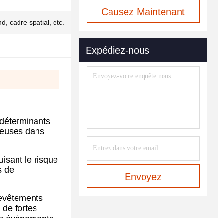
Causez Maintenant
d, cadre spatial, etc.
Expédiez-nous
 déterminants
cieuses dans
uisant le risque
s de
Envoyez
revêtements
 de fortes