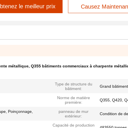
btenez le meilleur prix
Causez Maintenan
nte métallique
,
Q355 bâtiments commerciaux à charpente métalli
Type de structure du
Grand bâtiment
bâtiment:
Norme de matière
Q355, Q420, Q4
première:
upe, Poinçonnage,
panneau de mur
Condition de de
extérieur:
Capacité de production
483550 tonnes