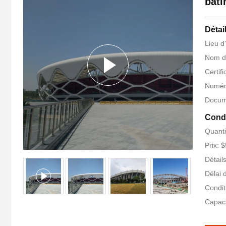
bâti
Détai
Lieu d
Nom d
Certif
Numér
Docum
Condi
Quanti
Prix: 
Détail
Délai 
Condit
Capaci