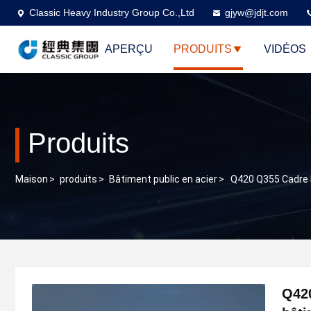
Classic Heavy Industry Group Co.,Ltd
gjyw@jdjt.com
APERÇU
PRODUITS
VIDÉOS
Produits
Maison
>
produits
>
Bâtiment public en acier
>
Q420 Q355 Cadre 
Q42