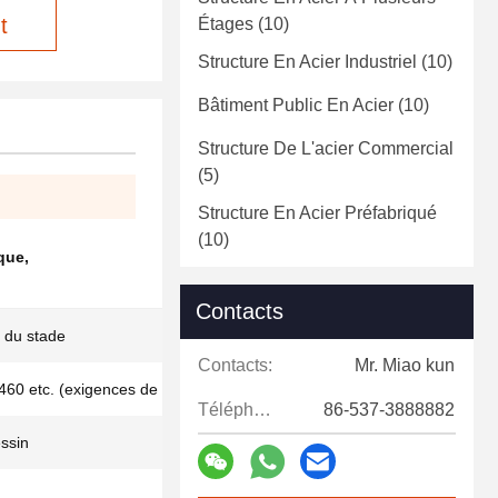
t
Étages
(10)
Structure En Acier Industriel
(10)
Bâtiment Public En Acier
(10)
Structure De L'acier Commercial
(5)
Structure En Acier Préfabriqué
(10)
que
,
Contacts
 du stade
Contacts:
Mr. Miao kun
60 etc. (exigences de dessin)
Téléphone:
86-537-3888882
ssin