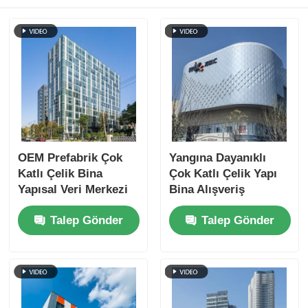
Çelik yapısı Tavuk evi
Çok Katlı Çelik Yapı
Endüstriyel Çelik Yapısı
OEM Prefabrik Çok
Yangına Dayanıklı
Kamu Çelik Binası
Katlı Çelik Bina
Çok Katlı Çelik Yapı
Yapısal Veri Merkezi
Bina Alışveriş
Yangın Yalıtımı
Merkezi Prefabrik
Ticari çelik yapısı
Talep Gönder
Talep Gönder
İmalat ODM
Prefabrik çelik yapı