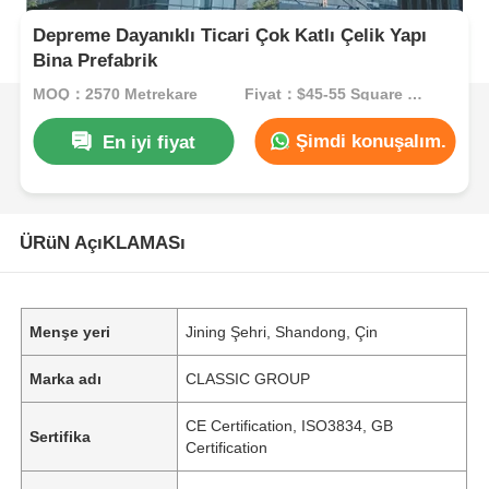
Depreme Dayanıklı Ticari Çok Katlı Çelik Yapı
Bina Prefabrik
MOQ：2570 Metrekare
Fiyat：$45-55 Square Meters
Şimdi konuşalım.
En iyi fiyat
ÜRüN AçıKLAMASı
Menşe yeri
Jining Şehri, Shandong, Çin
Marka adı
CLASSIC GROUP
CE Certification, ISO3834, GB
Sertifika
Certification