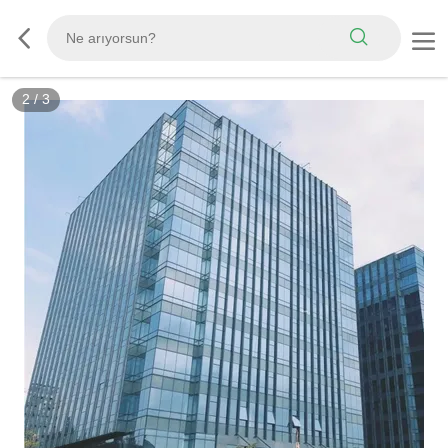
2
/
3