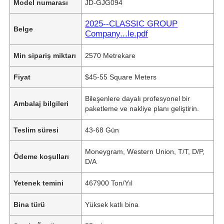
Model numarası
JD-GJG094
2025--CLASSIC GROUP
Belge
Company...le.pdf
Min sipariş miktarı
2570 Metrekare
Fiyat
$45-55 Square Meters
Bileşenlere dayalı profesyonel bir
Ambalaj bilgileri
paketleme ve nakliye planı geliştirin.
Teslim süresi
43-68 Gün
Moneygram, Western Union, T/T, D/P,
Ödeme koşulları
D/A
Yetenek temini
467900 Ton/Yıl
Bina türü
Yüksek katlı bina