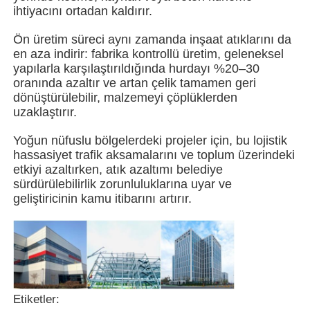
ihtiyacını ortadan kaldırır.
Ön üretim süreci aynı zamanda inşaat atıklarını da
Hakkımızda
en aza indirir: fabrika kontrollü üretim, geleneksel
yapılarla karşılaştırıldığında hurdayı %20–30
oranında azaltır ve artan çelik tamamen geri
Fabrika turu
dönüştürülebilir, malzemeyi çöplüklerden
uzaklaştırır.
Kalite kontrol
Yoğun nüfuslu bölgelerdeki projeler için, bu lojistik
hassasiyet trafik aksamalarını ve toplum üzerindeki
etkiyi azaltırken, atık azaltımı belediye
Bize ulaşın
sürdürülebilirlik zorunluluklarına uyar ve
geliştiricinin kamu itibarını artırır.
Haberler
Tüm servis talepleri
Etiketler:
Teklif isteği