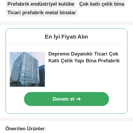
Prefabrik endüstriyel kulübe
Çok katlı çelik bina
Ticari prefabrik metal binalar
Çelik yapı binası
Çelik Yapı Atölyesi
En İyi Fiyatı Alın
Çelik yapı deposu
Depreme Dayanıklı Ticari Çok
Katlı Çelik Yapı Bina Prefabrik
Çelik Yapı Şedi
Ağır Çelik Yapı
Devam et
Çelik yapı köprüsü
çelik yapı ofisi
Önerilen Ürünler