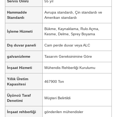
Servis Ömrü
55 yıl
Hammadde
Avrupa standardı, Çin standardı ve
Standardı
Amerikan standardı
Bükme, Kaynaklama, Rulo Açma,
İşleme Hizmeti
Kesme, Delme, Sprey Boyama
Dış duvar paneli
Cam perde duvar veya ALC
galvanizleme
Tasarım Gereksinimine Göre
İnşaat Hizmeti
Mühendis Rehberliği Kurulumu
Yıllık Üretim
467900 Ton
Kapasitesi
Üçüncü Taraf
Müşteri Belirtildi
Denetimi
İnşaat rehberliği
gönderilen mühendisler