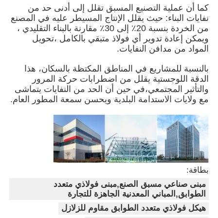
كما أن عملية التصنيع المسبق تقلل إلى أدنى حد من
نفايات البناء: حيث يقلل الإنتاج المسيطر عليه في المصنع
من الخردة بنسبة 20٪ إلى 30٪ مقارنة بالبناء التقليدي ،
حول بنا
ويمكن إعادة تدوير أي فولاذ متبقي بالكامل ،تحويل
المواد من مدافن النفايات.
جولة في المعمل
بالنسبة للمشاريع في المناطق المكتظة بالسكان، هذا
الدقة اللوجستية يقلل من اضطرابات حركة المرور
والتأثير المجتمعي،في حين أن الحد من النفايات يتماشى
ضبط الجودة
مع ولايات الاستدامة البلدية ويحسن سمعة المطور العام.
اتصل بنا
أخبار
بطاقة:
جميع القضايا
مبنى صناعي مسبق الصنع,مبنى فولاذي متعدد
الطوابق,المباني المعدنية الجاهزة للتجارة
هيكل فولاذي متعدد الطوابق مقاوم للزلازل
طلب اقتباس