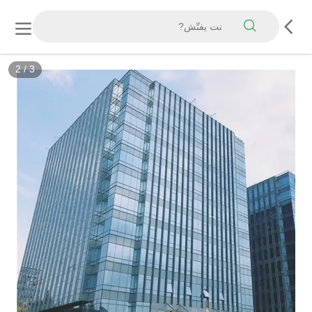
2
/
3