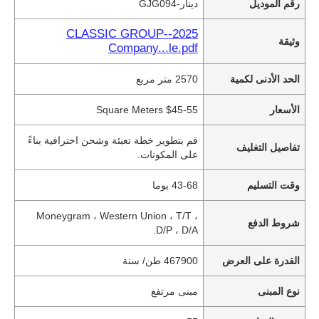
رقم الموديل
دينار-GJG094
2025--CLASSIC GROUP
وثيقة
Company...le.pdf
الحد الأدنى لكمية
2570 متر مربع
الأسعار
$45-55 Square Meters
قم بتطوير خطة تعبئة وشحن احترافية بناءً
تفاصيل التغليف
على المكونات.
وقت التسليم
43-68 يوما
Moneygram ، Western Union ، T/T ،
شروط الدفع
D/P ، D/A.
القدرة على العرض
467900 طن/ سنة
نوع المبنى
مبنى مرتفع