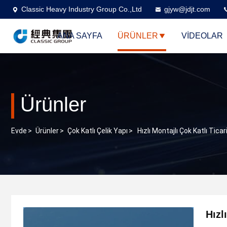
Classic Heavy Industry Group Co.,Ltd
gjyw@jdjt.com
ANA SAYFA
ÜRÜNLER
VİDEOLAR
Ürünler
Evde
>
Ürünler
>
Çok Katlı Çelik Yapı
>
Hızlı Montajlı Çok Katlı Ticar
Hızl