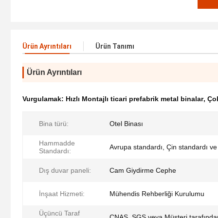
Ürün Ayrıntıları
Ürün Tanımı
Ürün Ayrıntıları
Vurgulamak:
Hızlı Montajlı ticari prefabrik metal binalar
,
Çok
Bina türü:
Otel Binası
Hammadde
Avrupa standardı, Çin standardı v
Standardı:
Dış duvar paneli:
Cam Giydirme Cephe
İnşaat Hizmeti:
Mühendis Rehberliği Kurulumu
Üçüncü Taraf
CNAS, SGS veya Müşteri tarafından 