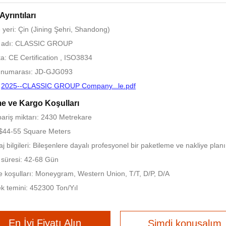
Ayrıntıları
yeri: Çin (Jining Şehri, Shandong)
 adı: CLASSIC GROUP
ika: CE Certification , ISO3834
 numarası: JD-GJG093
:
2025--CLASSIC GROUP Company...le.pdf
 ve Kargo Koşulları
pariş miktarı: 2430 Metrekare
 $44-55 Square Meters
 bilgileri: Bileşenlere dayalı profesyonel bir paketleme ve nakliye planı g
 süresi: 42-68 Gün
koşulları: Moneygram, Western Union, T/T, D/P, D/A
k temini: 452300 Ton/Yıl
En İyi Fiyatı Alın
Şimdi konuşalım.