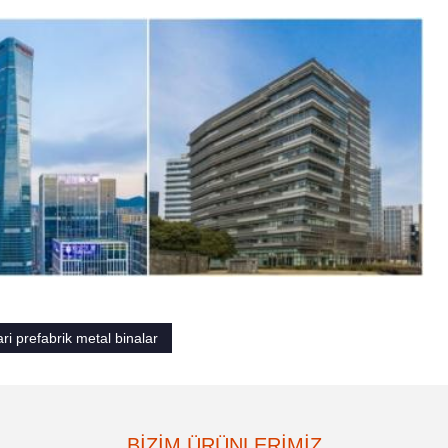
ari prefabrik metal binalar
BIZIM ÜRÜNLERIMIZ