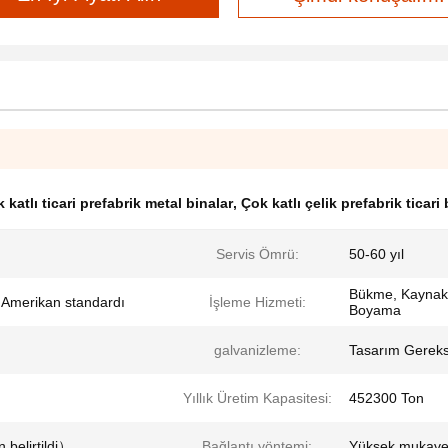
 katlı ticari prefabrik metal binalar
,
Çok katlı çelik prefabrik ticari 
Servis Ömrü:
50-60 yıl
Bükme, Kaynak
e Amerikan standardı
İşleme Hizmeti:
Boyama
galvanizleme:
Tasarım Gereks
Yıllık Üretim Kapasitesi:
452300 Ton
belirtildi）
Bağlantı yöntemi:
Yüksek mukavem