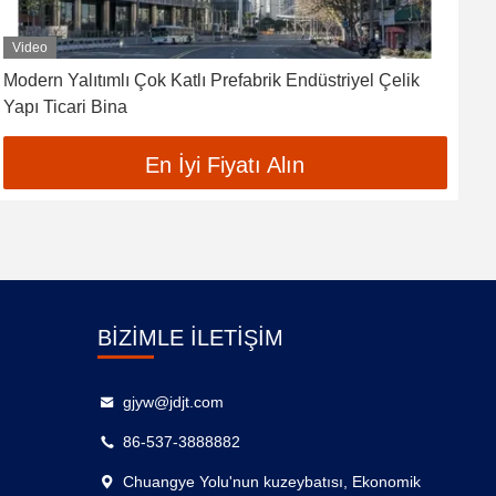
Video
Modern Yalıtımlı Çok Katlı Prefabrik Endüstriyel Çelik
O
Yapı Ticari Bina
B
En İyi Fiyatı Alın
BIZIMLE İLETIŞIM
gjyw@jdjt.com
86-537-3888882
Chuangye Yolu'nun kuzeybatısı, Ekonomik