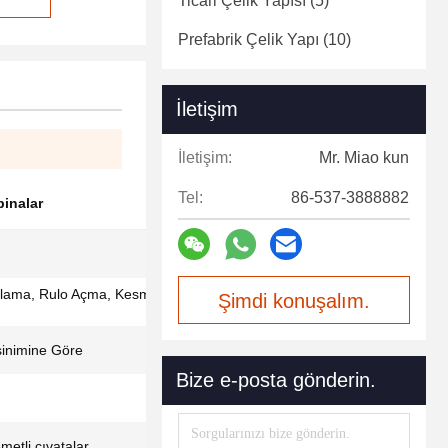
Ticari Çelik Yapısı
(5)
Prefabrik Çelik Yapı
(10)
İletişim
İletişim:
Mr. Miao kun
Tel:
86-537-3888882
binalar
lama, Rulo Açma, Kesme, Delme, Sprey
Şimdi konuşalım.
inimine Göre
Bize e-posta gönderin.
etli cıvatalar