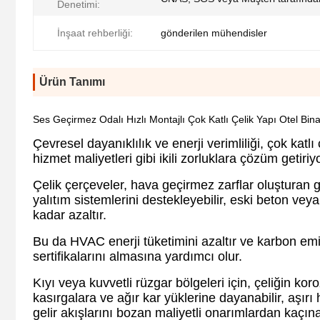
Denetimi:
İnşaat rehberliği:
gönderilen mühendisler
Ürün Tanımı
Ses Geçirmez Odalı Hızlı Montajlı Çok Katlı Çelik Yapı Otel Bina
Çevresel dayanıklılık ve enerji verimliliği, çok katlı
hizmet maliyetleri gibi ikili zorluklara çözüm getiriyo
Çelik çerçeveler, hava geçirmez zarflar oluşturan 
yalıtım sistemlerini destekleyebilir, eski beton vey
kadar azaltır.
Bu da HVAC enerji tüketimini azaltır ve karbon e
sertifikalarını almasına yardımcı olur.
Kıyı veya kuvvetli rüzgar bölgeleri için, çeliğin ko
kasırgalara ve ağır kar yüklerine dayanabilir, aşır
gelir akışlarını bozan maliyetli onarımlardan kaçınab