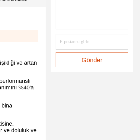
Gönder
işikliği ve artan
 performanslı
zanımını %40'a
 bina
isine,
ir ve doluluk ve