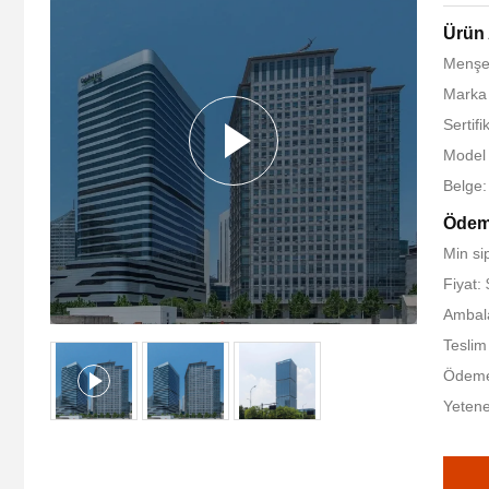
Ürün 
Menşe 
Marka
Sertif
Model
Belge
Ödeme
Min si
Fiyat:
Ambalaj
Teslim
Ödeme 
Yetene